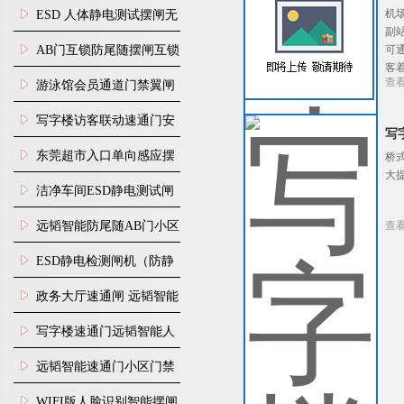
行通道闸门禁设备
机
ESD 人体静电测试摆闸无
副
尘车间防静电闸机
AB门互锁防尾随摆闸互锁
可
客
闸机
查
游泳馆会员通道门禁翼闸
写字楼访客联动速通门安
写
装
东莞超市入口单向感应摆
桥
大
闸安装
洁净车间ESD静电测试闸
机
远韬智能防尾随AB门小区
查
门禁闸机安装
​ESD静电检测闸机（防静
电门禁通道系统）
政务大厅速通闸 远韬智能
防尾随静音速通门
写字楼速通门远韬智能人
脸识别快速通道闸
远韬智能速通门小区门禁
闸机食堂消费摆闸
WIFI版人脸识别智能摆闸