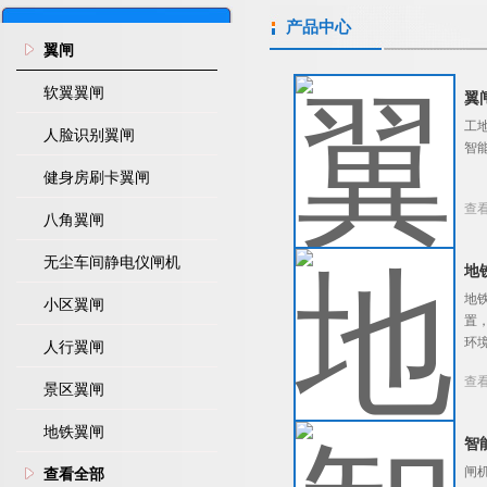
产品中心
翼闸
软翼翼闸
翼
工地
人脸识别翼闸
智
健身房刷卡翼闸
查
八角翼闸
无尘车间静电仪闸机
地
地
小区翼闸
置
环
人行翼闸
查
景区翼闸
地铁翼闸
智
闸
查看全部