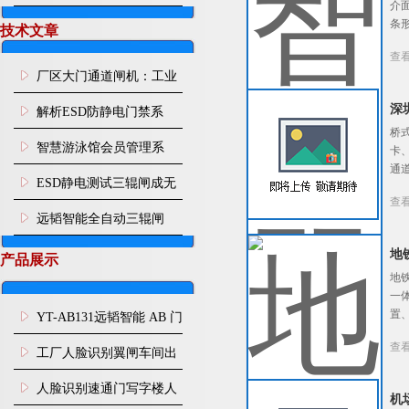
介
条
技术文章
查
厂区大门通道闸机：工业
园区人车分流智能通行管
深
解析ESD防静电门禁系
桥
控设施
统：从人体静电消除到通
智慧游泳馆会员管理系
卡
通
道智能管控
统：刷脸入场 年月卡管
ESD静电测试三辊闸成无
查
控、次卡自动扣次
尘车间刚需，远韬智能一
远韬智能全自动三辊闸
站式管控人体静电与人员
地
产品展示
地
通行
一
置
YT-AB131远韬智能 AB 门
查
闸机双通道互锁防尾随闸
工厂人脸识别翼闸车间出
机
入口人行通道门禁
人脸识别速通门写字楼人
机