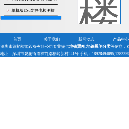
机
单机版ESd防静电检测摆
闸机
首页
关于我们
新闻动态
产品中心
深圳市远韬智能设备有限公司专业提供
地铁翼闸
,
地铁翼闸分类
等信息，
地址：深圳市观澜街道福前路桔岭新村241号 手机：18928494095,13823597