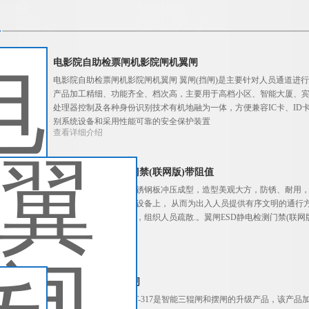
电影院自助检票闸机影院闸机翼闸
电影院自助检票闸机影院闸机翼闸 翼闸(挡闸)是主要针对人员通道进
产品加工精细、功能齐全、档次高，主要用于高档小区、智能大厦、
处理器控制及各种身份识别技术有机地融为一体，方便兼容IC卡、I
别系统设备和采用性能可靠的安全保护装置
查看详细介绍
翼闸ESD静电检测门禁(联网版)带阻值
桥式八角三辊闸采用不锈钢板冲压成型，造型美观大方，防锈、耐用，
卡等读写设备集成在本设备上， 从而为出入人员提供有序文明的通行
在紧急情况下停电落杆，组织人员疏散.。翼闸ESD静电检测门禁(联网
查看详细介绍
桥式景区二维码翼闸
桥式景区二维码翼闸YT-317是智能三辊闸和摆闸的升级产品，该产