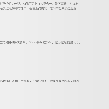
04不锈钢，外型、功能可定制（人证合一、景区票务、指纹刷
，收到接电源即可使用，全国上门安装（定制产品不接受退换
式翼闸和桥式翼闸。 304不锈钢 红外对开 防水防晒防腐 可以
，所以被广泛用于室外的人车混行通道。健身房豪华检票人脸识