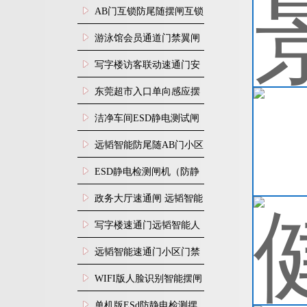
尘车间防静电闸机
AB门互锁防尾随摆闸互锁
闸机
游泳馆会员通道门禁翼闸
写字楼访客联动速通门安
装
东莞超市入口单向感应摆
闸安装
洁净车间ESD静电测试闸
机
远韬智能防尾随AB门小区
门禁闸机安装
​ESD静电检测闸机（防静
电门禁通道系统）
政务大厅速通闸 远韬智能
防尾随静音速通门
写字楼速通门远韬智能人
脸识别快速通道闸
远韬智能速通门小区门禁
闸机食堂消费摆闸
WIFI版人脸识别智能摆闸
机
单机版ESd防静电检测摆