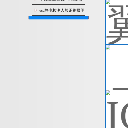
闸机
esd静电检测人脸识别摆闸
安装