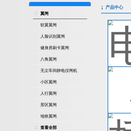
产品中心
翼闸
软翼翼闸
人脸识别翼闸
健身房刷卡翼闸
八角翼闸
无尘车间静电仪闸机
小区翼闸
人行翼闸
景区翼闸
地铁翼闸
查看全部