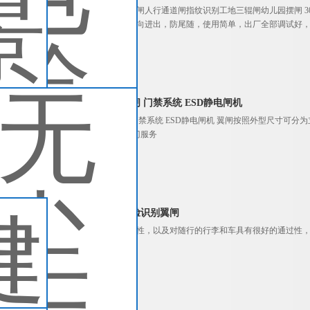
景区票务检票二维码翼闸人行通道闸指纹识别工地三辊闸幼儿园摆闸 3
卡、吞吐卡系统），双向进出，防尾随，使用简单，出厂全部调试好
货）
查看详细介绍
无尘车间防静电翼闸 门禁系统 ESD静电闸机
无尘车间防静电翼闸 门禁系统 ESD静电闸机 翼闸按照外型尺寸可分为立
定制 终身维护 可以上门服务
查看详细介绍
健身房豪华检票人脸识别翼闸
翼闸因其优良的防水特性，以及对随行的行李和车具有很好的通过性
别翼闸
查看详细介绍