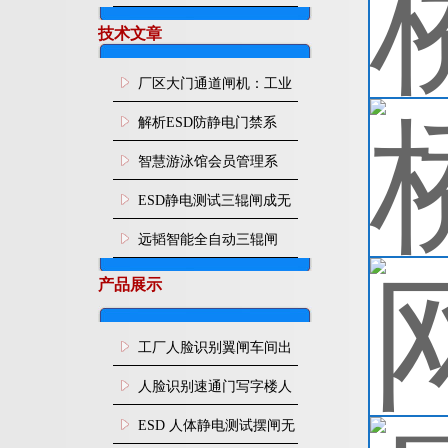
技术文章
厂区大门通道闸机：工业
园区人车分流智能通行管
解析ESD防静电门禁系
控设施
统：从人体静电消除到通
智慧游泳馆会员管理系
道智能管控
统：刷脸入场 年月卡管
ESD静电测试三辊闸成无
控、次卡自动扣次
尘车间刚需，远韬智能一
远韬智能全自动三辊闸
站式管控人体静电与人员
产品展示
通行
工厂人脸识别翼闸车间出
入口人行通道门禁
人脸识别速通门写字楼人
行通道闸门禁设备
ESD 人体静电测试摆闸无