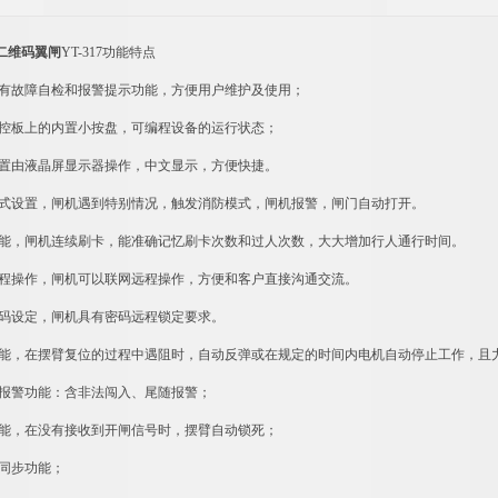
二维码翼闸
YT-317功能特点
具有故障自检和报警提示功能，方便用户维护及使用；
主控板上的内置小按盘，可编程设备的运行状态；
设置由液晶屏显示器操作，中文显示，方便快捷。
模式设置，闸机遇到特别情况，触发消防模式，闸机报警，闸门自动打开。
功能，闸机连续刷卡，能准确记忆刷卡次数和过人次数，大大增加行人通行时间。
远程操作，闸机可以联网远程操作，方便和客户直接沟通交流。
密码设定，闸机具有密码远程锁定要求。
功能，在摆臂复位的过程中遇阻时，自动反弹或在规定的时间内电机自动停止工作，且力度
光报警功能：含非法闯入、尾随报警；
功能，在没有接收到开闸信号时，摆臂自动锁死；
臂同步功能；