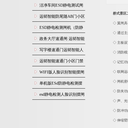
闸安装
洁净车间ESD静电测试闸
桥式景区
机
远韬智能防尾随AB门小区
◇ 翼闸
门禁闸机安装
​ESD静电检测闸机（防静
◇ 通过
电门禁通道系统）
政务大厅速通闸 远韬智能
◇ 主板
防尾随静音速通门
写字楼速通门远韬智能人
◇ 消防
脸识别快速通道闸
远韬智能速通门小区门禁
◇ 记忆
闸机食堂消费摆闸
◇ 联网
WIFI版人脸识别智能摆闸
◇ 闸机
机
单机版ESd防静电检测摆
◇ 防夹
闸机
esd静电检测人脸识别摆闸
◇ 声、
安装
◇ 防冲
◇ 伸缩