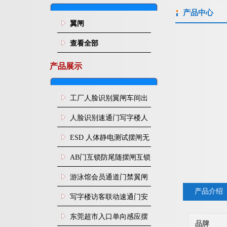
产品中心
翼闸
查看全部
产品展示
工厂人脸识别翼闸车间出
入口人行通道门禁
人脸识别速通门写字楼人
行通道闸门禁设备
ESD 人体静电测试摆闸无
尘车间防静电闸机
AB门互锁防尾随摆闸互锁
闸机
游泳馆会员通道门禁翼闸
产品介绍
写字楼访客联动速通门安
装
东莞超市入口单向感应摆
品牌