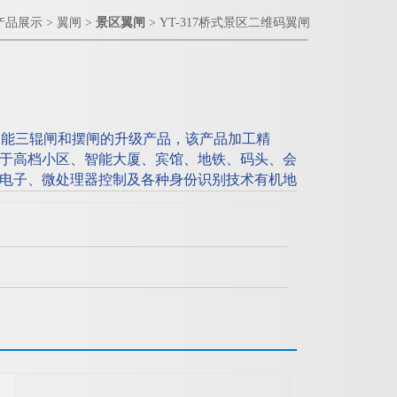
产品展示
>
翼闸
>
景区翼闸
> YT-317桥式景区二维码翼闸
是智能三辊闸和摆闸的升级产品，该产品加工精
于高档小区、智能大厦、宾馆、地铁、码头、会
电子、微处理器控制及各种身份识别技术有机地
D卡、条码卡、指纹等读卡识别设备的使用，通过
用性能可靠的安全保护装置、报警装置、方向指
制与管理等。