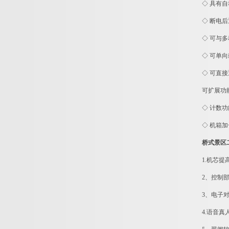
◇ 具有
◇ 断电
◇ 可与
◇ 可单
◇ 可直
可扩展功
◇ 计数
◇ 机箱
桥式景区
1.机芯
2、控制
3、电子
4.语音