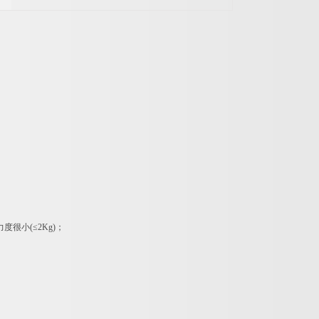
很小(≤2Kg)；