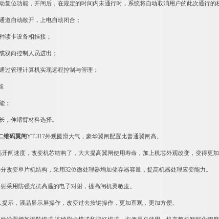
自动复位功能，开闸后，在规定的时间内未通行时，系统将自动取消用户的此次通行的
后通道自动敞开，上电自动闭合；
多种读卡设备相挂接；
向或双向控制人员进出；
接通过管理计算机实现远程控制与管理；
能
功能；
加长，伸缩臂材料选择。
二维码翼闸
YT-317
外观圆滑大气，豪华翼闸配置比普通翼闸高。
提高开闸速度，改变机芯结构了，大大提高翼闸使用寿命，加上机芯外观改变，变得更
部分改变单片机结构，采用32位微处理器增加储存器容量，提高机器处理应变能力。
对射采用防强光抗高温的电子对射，提高闸机灵敏度。
真人提示，液晶显示屏操作，改变过去按键操作，更加直观，更加方便。