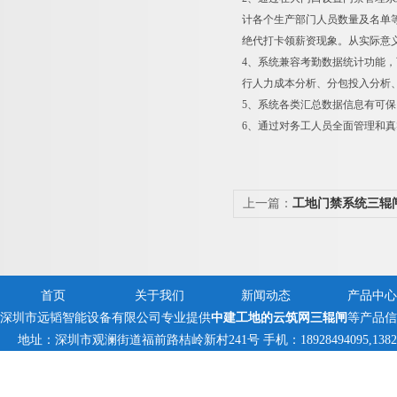
计各个生产部门人员数量及名单
绝代打卡领薪资现象。从实际意
4、系统兼容考勤数据统计功能
行人力成本分析、分包投入分析
5、系统各类汇总数据信息有可
6、通过对务工人员全面管理和
上一篇：
工地门禁系统三辊
首页
关于我们
新闻动态
产品中心
深圳市远韬智能设备有限公司专业提供
中建工地的云筑网三辊闸
等产品信
地址：深圳市观澜街道福前路桔岭新村241号 手机：18928494095,1382359