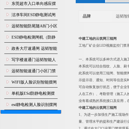
装
东莞超市入口单向感应摆
闸安装
洁净车间ESD静电测试闸
品牌
远韬智
机
远韬智能防尾随AB门小区
门禁闸机安装
​ESD静电检测闸机（防静
中建工地的云筑网三辊闸
工地厂矿企业LED视频监控门禁
电门禁通道系统）
政务大厅速通闸 远韬智能
防尾随静音速通门
一、本系统可以多种方式进入施
写字楼速通门远韬智能人
本系统可以结合指纹、人脸、刷
脸识别快速通道闸
远韬智能速通门小区门禁
此系统可以使用三辊闸、智能摆
示提示语、通知、时间等信息实
闸机食堂消费摆闸
WIFI版人脸识别智能摆闸
可自动恢复放行状态，便于企业
机
单机版ESd防静电检测摆
人在工作）、考勤管理（施工人
业有着成熟的系统接口及应用，
闸机
esd静电检测人脸识别摆闸
中建工地的云筑网三辊闸
安装
1、为进一步加强生产施工现场
量、管理水平的提和生产建设行
2、通过在大门口设置门禁管理