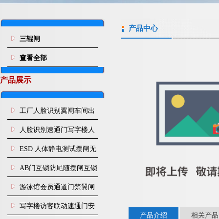
产品中心
三辊闸
查看全部
产品展示
工厂人脸识别翼闸车间出
入口人行通道门禁
人脸识别速通门写字楼人
行通道闸门禁设备
ESD 人体静电测试摆闸无
尘车间防静电闸机
AB门互锁防尾随摆闸互锁
闸机
游泳馆会员通道门禁翼闸
写字楼访客联动速通门安
产品介绍
相关产品