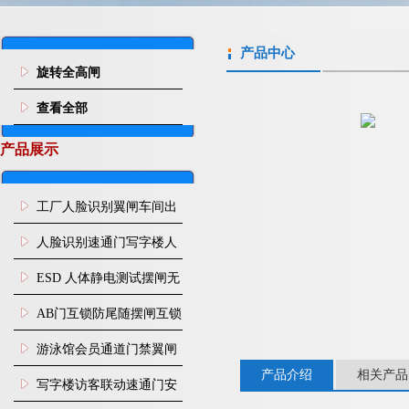
产品中心
旋转全高闸
查看全部
产品展示
工厂人脸识别翼闸车间出
入口人行通道门禁
人脸识别速通门写字楼人
行通道闸门禁设备
ESD 人体静电测试摆闸无
尘车间防静电闸机
AB门互锁防尾随摆闸互锁
闸机
游泳馆会员通道门禁翼闸
产品介绍
相关产品
写字楼访客联动速通门安