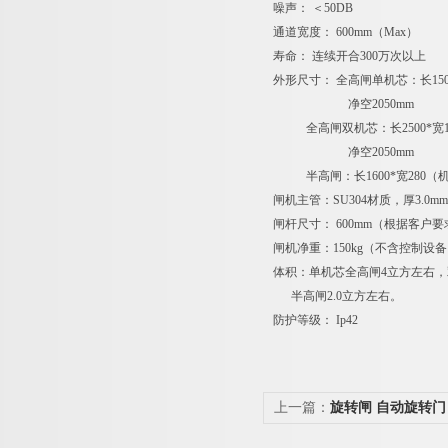
噪声： ＜50DB
通道宽度： 600mm（Max）
寿命： 连续开合300万次以上
外形尺寸： 全高闸单机芯：长1500*
净空2050mm
全高闸双机芯：长2500*宽150
净空2050mm
半高闸：长1600*宽280（机箱
闸机主管：SU304材质，厚3.0m
闸杆尺寸： 600mm（根据客户
闸机净重：150kg（不含控制设
体积：单机芯全高闸4立方左右，双
半高闸2.0立方左右。
防护等级： Ip42
上一篇：
旋转闸 自动旋转门