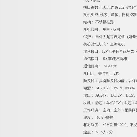
技术参数：
接口参数：TCP/IP/ Rs232
闸机组成: 机芯、箱体、闸机控
结构： 不锈钢柱形
闸机转向： 单向 / 双向
保护： 当外力超过设定值（如4
机芯驱动方式： 直流电机
输入接口：12V电平信号或脉宽＞1
通信接口： RS485电气标准,
通信距离： ≤1200米
闸门开、关时间： 2秒
防反转： 具备防反转功能，以
电源： AC220V±10% 50Hz±4%
输出： AC24V、DC12V、DC5V
功耗： 静态：单机20W；动态：
工作环境： 室内、室外（配防雨
温度： -10度~60度
相对湿度： 相对湿度≤90%、不
速度： ＞15人 / 分