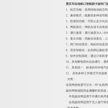
景区车站地铁口智能刷卡旋转门
1、机芯功能：采用纯电动机芯
2、兼容模式：能兼容多种读写模
3、防潜回功能：可防止反方向
4、闸机指示：闸机在读卡后有
5、通行速度：通行速度20人/ 
6、复位功能：挡板自动复位，
7、闸门转动受控：电机转动及
8、语音智能化：全高闸以微处
9、软件控制系统：通过计算机
10、具有断电双向自由通行，
11、具有统一、标准的对外电
12、 具有多种工作模式可供选
分类：
全高闸按角度可分为：90°全高闸
旋转闸根据阻挡金属栅栏的高低
半高旋转闸适用于对通行秩序要
全高旋转闸适用于无人值守和安