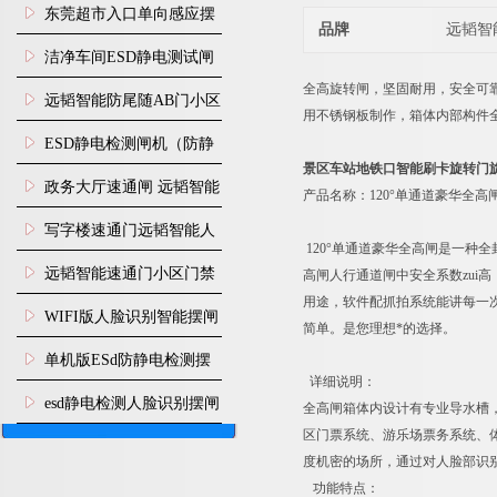
装
东莞超市入口单向感应摆
品牌
远韬智
闸安装
洁净车间ESD静电测试闸
全高旋转闸，坚固耐用，安全可
机
远韬智能防尾随AB门小区
用不锈钢板制作，箱体内部构件
门禁闸机安装
​ESD静电检测闸机（防静
景区车站地铁口智能刷卡旋转门
电门禁通道系统）
政务大厅速通闸 远韬智能
产品名称：120°单通道豪华全高
防尾随静音速通门
写字楼速通门远韬智能人
120°单通道豪华全高闸是一
脸识别快速通道闸
远韬智能速通门小区门禁
高闸人行通道闸中安全系数zui
用途，软件配抓拍系统能讲每一
闸机食堂消费摆闸
WIFI版人脸识别智能摆闸
简单。是您理想*的选择。
机
单机版ESd防静电检测摆
详细说明：
闸机
esd静电检测人脸识别摆闸
全高闸箱体内设计有专业导水槽
区门票系统、游乐场票务系统、
安装
度机密的场所，通过对人脸部识
功能特点：