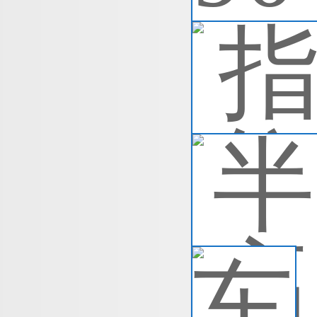
指
指
数
检
实
查
半
手动
查
车
本
刻
法