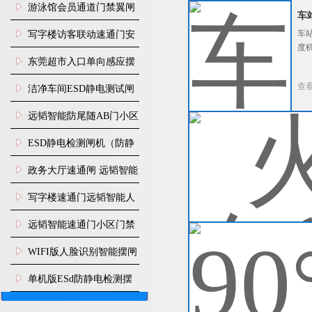
闸机
游泳馆会员通道门禁翼闸
车
车
写字楼访客联动速通门安
度
装
东莞超市入口单向感应摆
闸安装
查
洁净车间ESD静电测试闸
机
远韬智能防尾随AB门小区
火
门禁闸机安装
​ESD静电检测闸机（防静
火
域
电门禁通道系统）
政务大厅速通闸 远韬智能
防尾随静音速通门
写字楼速通门远韬智能人
查
脸识别快速通道闸
远韬智能速通门小区门禁
9
闸机食堂消费摆闸
WIFI版人脸识别智能摆闸
半
配
机
单机版ESd防静电检测摆
90
闸机
查