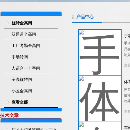
产品中心
旋转全高闸
双通道全高闸
手
手
工厂考勤全高闸
品
论
手动转闸
查
人证合一十字闸
全高旋转闸
体
体
小区全高闸
值
此
查看全部
查
技术文章
车
厂区大门通道闸机：工业