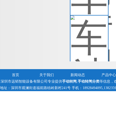
查
车
车
择
查
首页
关于我们
新闻动态
产品中心
深圳市远韬智能设备有限公司专业提供
手动转闸
,
手动转闸分类
等信息，
地址：深圳市观澜街道福前路桔岭新村241号 手机：18928494095,13823597