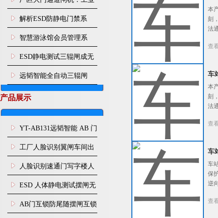
本
园区人车分流智能通行管
解析ESD防静电门禁系
刻
法
控设施
统：从人体静电消除到通
智慧游泳馆会员管理系
查
道智能管控
统：刷脸入场 年月卡管
ESD静电测试三辊闸成无
控、次卡自动扣次
尘车间刚需，远韬智能一
车
远韬智能全自动三辊闸
本
站式管控人体静电与人员
刻
产品展示
法
通行
查
YT-AB131远韬智能 AB 门
闸机双通道互锁防尾随闸
工厂人脸识别翼闸车间出
车
机
入口人行通道门禁
车
人脸识别速通门写字楼人
保
行通道闸门禁设备
逆
ESD 人体静电测试摆闸无
查
尘车间防静电闸机
AB门互锁防尾随摆闸互锁