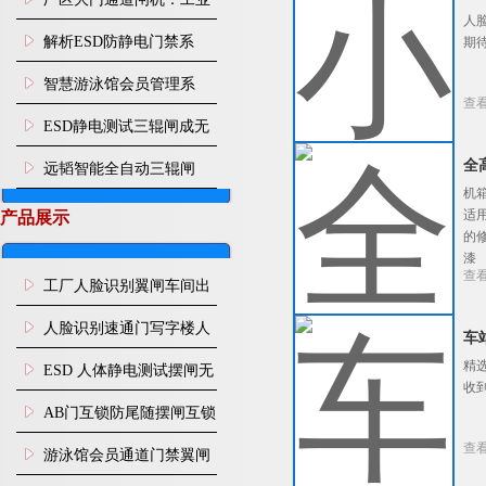
人
园区人车分流智能通行管
解析ESD防静电门禁系
期
控设施
统：从人体静电消除到通
智慧游泳馆会员管理系
查
道智能管控
统：刷脸入场 年月卡管
ESD静电测试三辊闸成无
控、次卡自动扣次
尘车间刚需，远韬智能一
全
远韬智能全自动三辊闸
机
站式管控人体静电与人员
适
产品展示
的修
通行
漆
查
工厂人脸识别翼闸车间出
入口人行通道门禁
人脸识别速通门写字楼人
车
行通道闸门禁设备
精
ESD 人体静电测试摆闸无
收
尘车间防静电闸机
AB门互锁防尾随摆闸互锁
查
闸机
游泳馆会员通道门禁翼闸