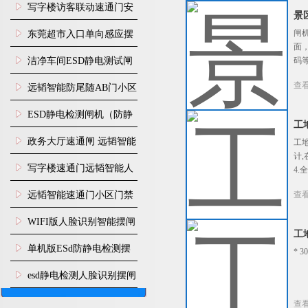
写字楼访客联动速通门安
景
装
闸
东莞超市入口单向感应摆
面
闸安装
洁净车间ESD静电测试闸
码
机
查
远韬智能防尾随AB门小区
门禁闸机安装
​ESD静电检测闸机（防静
工
电门禁通道系统）
政务大厅速通闸 远韬智能
工
计
防尾随静音速通门
写字楼速通门远韬智能人
4
脸识别快速通道闸
远韬智能速通门小区门禁
查
闸机食堂消费摆闸
WIFI版人脸识别智能摆闸
工
机
单机版ESd防静电检测摆
* 
闸机
esd静电检测人脸识别摆闸
安装
查