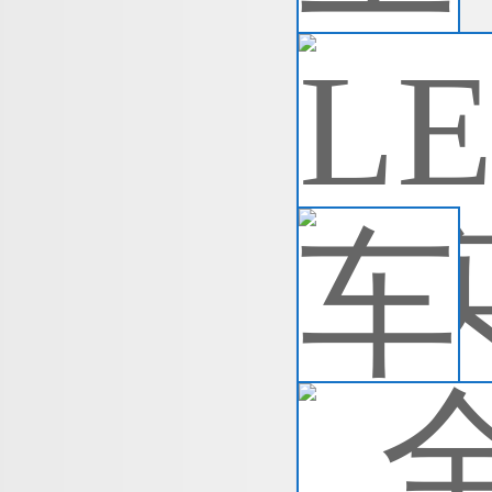
L
本
迎
满
查
车
车
有
S
查
全
* 