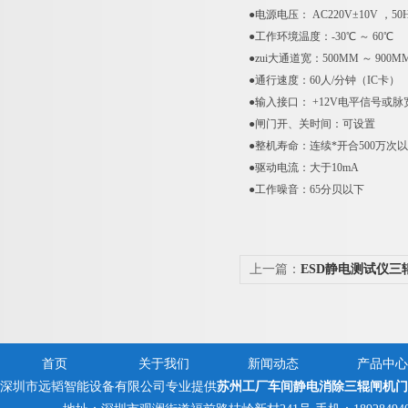
●电源电压： AC220V±10V ，50
●工作环境温度：-30℃ ～ 60℃
●zui大通道宽：500MM ～ 900M
●通行速度：60人/分钟（IC卡）
●输入接口： +12V电平信号或脉宽
●闸门开、关时间：可设置
●整机寿命：连续*开合500万次
●驱动电流：大于10mA
●
工作噪音：65分贝以下
上一篇：
ESD静电测试仪三
首页
关于我们
新闻动态
产品中心
深圳市远韬智能设备有限公司专业提供
苏州工厂车间静电消除三辊闸机门