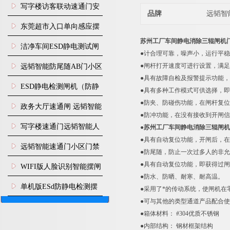
写字楼访客联动速通门安
品牌
远韬智
装
东莞超市入口单向感应摆
苏州工厂车间静电消除三辊闸机
闸安装
洁净车间ESD静电测试闸
●计合理可靠，噪声小，运行平
机
●闸杆打开速度可进行设置，满
远韬智能防尾随AB门小区
●具有故障自检及报警提示功能
门禁闸机安装
​ESD静电检测闸机（防静
●具有多种工作模式可供选择，
●防夹、防碰伤功能，在闸杆复位
电门禁通道系统）
政务大厅速通闸 远韬智能
●防冲功能，在没有接收到开闸
防尾随静音速通门
写字楼速通门远韬智能人
●
苏州工厂车间静电消除三辊闸机
●具有自动复位功能，开闸后，
脸识别快速通道闸
远韬智能速通门小区门禁
●防尾随，防止一次过多人的非
闸机食堂消费摆闸
●
具有自动复位功能，即获得过闸
WIFI版人脸识别智能摆闸
●防水、防晒、耐寒、耐高温。
机
单机版ESd防静电检测摆
●采用了*的传动系统，使闸机
●可与其他的类型通道产品配合
闸机
●
箱体材料： #304优质不锈钢
●内部结构： 钢材框架结构