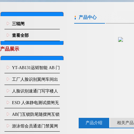
产品中心
三辊闸
查看全部
产品展示
YT-AB131远韬智能 AB 门
闸机双通道互锁防尾随闸
工厂人脸识别翼闸车间出
机
入口人行通道门禁
人脸识别速通门写字楼人
行通道闸门禁设备
ESD 人体静电测试摆闸无
尘车间防静电闸机
AB门互锁防尾随摆闸互锁
产品介绍
相关产品
闸机
游泳馆会员通道门禁翼闸