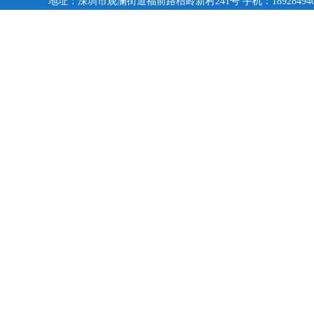
地址：深圳市观澜街道福前路桔岭新村241号 手机：18928494095,13