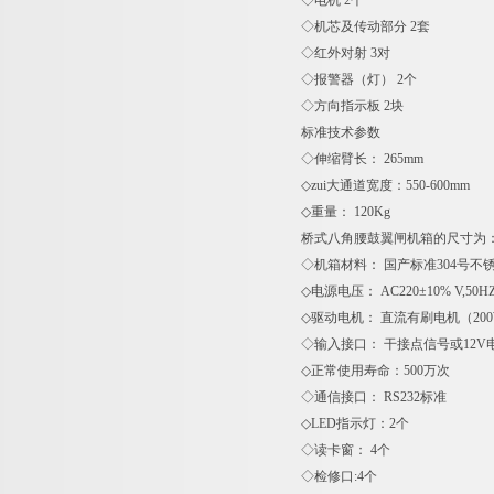
◇电机 2个
◇机芯及传动部分 2套
◇红外对射 3对
◇报警器（灯） 2个
◇方向指示板 2块
标准技
◇伸缩臂长： 265mm
◇zui大通道宽度：550-600mm
◇重量： 120Kg
桥式八角腰鼓翼闸机箱的尺寸为：长14
◇机箱材料： 国产标准304号不锈钢
◇电源电压： AC220±10% V,50H
◇驱动电机： 直流有刷电机（200W
◇输入接口： 干接点信号或12V电
◇正常使用寿命：500万次
◇通信接口： RS232标准
◇LED指示灯：2个
◇读卡窗： 4个
◇检修口:4个