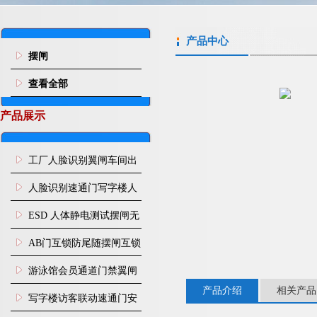
产品中心
摆闸
查看全部
产品展示
工厂人脸识别翼闸车间出
入口人行通道门禁
人脸识别速通门写字楼人
行通道闸门禁设备
ESD 人体静电测试摆闸无
尘车间防静电闸机
AB门互锁防尾随摆闸互锁
闸机
游泳馆会员通道门禁翼闸
产品介绍
相关产品
写字楼访客联动速通门安