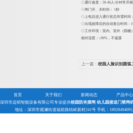
◇通行速度：30-40人/分钟常开模
◇闸门开、关时间： 1秒
◇上电后进入通行状态所需时间：
◇出现故障后的自动复位时间：1
◇工作环境：室内、室外（阴棚）温
相对湿度：≤90%，不凝露
上一篇：
校园人脸识别圆弧
闸
首页
关于我们
新闻动态
产品中心
深圳市远韬智能设备有限公司专业提供
校园防夹摆闸 幼儿园接送门禁闸
地址：深圳市观澜街道福前路桔岭新村241号 手机：18928494095,1382