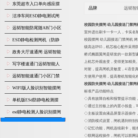
装
东莞超市入口单向感应摆
品牌
远韬智
闸安装
洁净车间ESD静电测试闸
校园防夹摆闸 幼儿园接送门禁闸
机
远韬智能防尾随AB门小区
室外进出刷卡一卡一人，卡实名
门禁闸机安装
校园摆闸 幼儿园接送门禁闸机 
​ESD静电检测闸机（防静
级高达IP65，机芯核心配件采
电门禁通道系统）
政务大厅速通闸 远韬智能
桥式椭圆翼闸是研发的一款新型
上机芯外观改变，变得更加精美。
防尾随静音速通门
写字楼速通门远韬智能人
对射，提高闸机灵敏度，4.语音
脸识别快速通道闸
远韬智能速通门小区门禁
方便用户使用，提高整机智能化
校园防夹摆闸 幼儿园接送门禁闸
闸机食堂消费摆闸
WIFI版人脸识别智能摆闸
标准产品功
机
◇具有故障自检和报警提示功能
单机版ESd防静电检测摆
◇通过主控板上的内置小按盘，
闸机
esd静电检测人脸识别摆闸
◇主板设置由液晶屏显示器操作
◇消防模式设置，闸机遇到特别
安装
◇记忆功能，闸机连续刷卡，能
◇联网远程操作，闸机可以联网