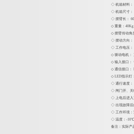
◇ 机箱材料：
◇ 机箱尺寸： 
◇ 摆臂长： 60
◇ 重量：40Kg
◇ 摆臂传动角
◇ 摆动方向：
◇ 工作电压： AC
◇ 驱动电机： 
◇ 输入接口：
◇ 通信接口： R
◇ LED指示灯
◇ 通行速度： 
◇ 闸门开、关时
◇ 上电后进入
◇ 出现故障后
◇ 工作环境
◇ 温度：-1
备注：实际产