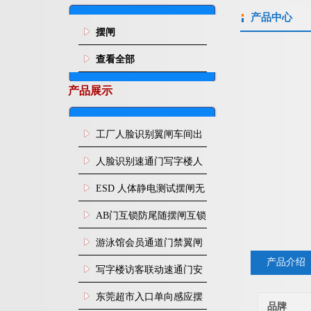
产品中心
摆闸
查看全部
产品展示
工厂人脸识别翼闸车间出
入口人行通道门禁
人脸识别速通门写字楼人
行通道闸门禁设备
ESD 人体静电测试摆闸无
尘车间防静电闸机
AB门互锁防尾随摆闸互锁
闸机
游泳馆会员通道门禁翼闸
产品介绍
写字楼访客联动速通门安
装
东莞超市入口单向感应摆
品牌