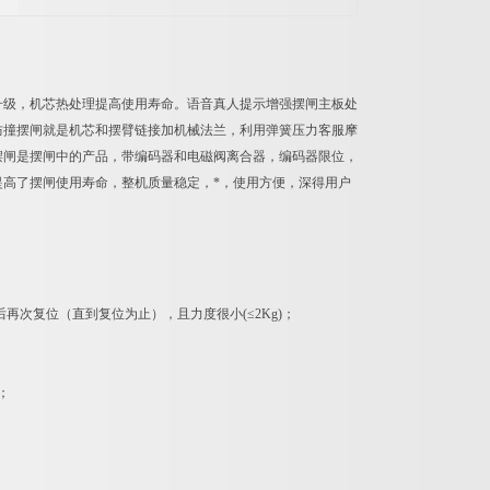
升级，机芯热处理提高使用寿命。语音真人提示增强摆闸主板处
防撞摆闸就是机芯和摆臂链接加机械法兰，利用弹簧压力客服摩
摆闸是摆闸中的产品，带编码器和电磁阀离合器，编码器限位，
高了摆闸使用寿命，整机质量稳定，*，使用方便，深得用户
次复位（直到复位为止），且力度很小(≤2Kg)；
；