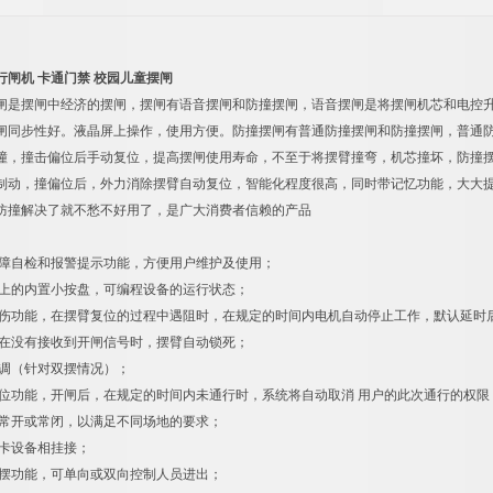
行闸机 卡通门禁 校园儿童摆闸
闸是摆闸中经济的摆闸，摆闸有语音摆闸和防撞摆闸，语音摆闸是将摆闸机芯和电控
闸同步性好。液晶屏上操作，使用方便。防撞摆闸有普通防撞摆闸和防撞摆闸，普通
撞，撞击偏位后手动复位，提高摆闸使用寿命，不至于将摆臂撞弯，机芯撞坏，防撞
制动，撞偏位后，外力消除摆臂自动复位，智能化程度很高，同时带记忆功能，大大提
防撞解决了就不愁不好用了，是广大消费者信赖的产品
故障自检和报警提示功能，方便用户维护及使用；
板上的内置小按盘，可编程设备的运行状态；
碰伤功能，在摆臂复位的过程中遇阻时，在规定的时间内电机自动停止工作，默认延时后再
，在没有接收到开闸信号时，摆臂自动锁死；
可调（针对双摆情况）；
复位功能，开闸后，在规定的时间内未通行时，系统将自动取消 用户的此次通行的权限
节常开或常闭，以满足不同场地的要求；
读卡设备相挂接；
向摆功能，可单向或双向控制人员进出；