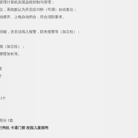
过管理计算机实现远程控制与管理；
复位，系统默认为开启后10秒（可调）自动复位；
自动摆开、上电自动闭合，符合消防要求。
警功能，含非法闯入报警，防夹报警等（加立柱）；
功能（加立柱）；
，摆臂加长等。
置
个
1个
部分 1套
行闸机 卡通门禁 校园儿童摆闸