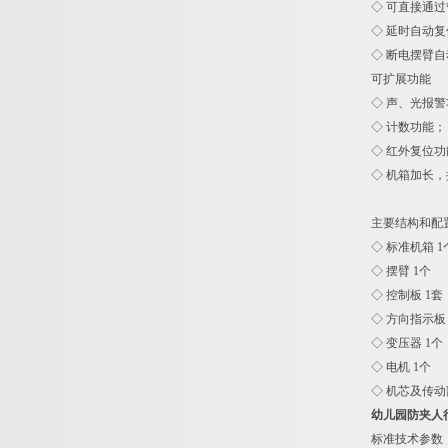
◇ 可直接通
◇ 延时自动
◇ 断电摆臂
可扩展功能
◇ 声、光报
◇ 计数功能；
◇ 红外复位
◇ 机箱加长
主要结构和配
◇ 标准机箱 1
◇ 摆臂 1个
◇ 控制板 1套
◇ 方向指示板 
◇ 变压器 1个
◇ 电机 1个
◇ 机芯及传动
幼儿园防夹人
标准技术参数