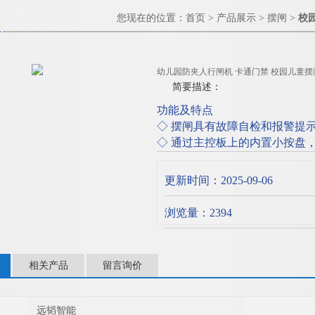
您现在的位置：
首页
>
产品展示
>
摆闸
>
校
幼儿园防夹人行闸机 卡通门禁 校园儿童摆
简要描述：
功能及特点
◇ 摆闸具有故障自检和报警提
◇ 通过主控板上的内置小按盘
◇ 防夹、防碰伤功能，在摆臂
停止工作，默认延时后再次复位
更新时间：2025-09-06
儿园防夹人行闸机 卡通门禁 校
浏览量：2394
相关产品
留言询价
远韬智能