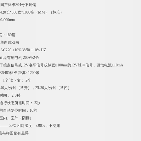
 国产标准304号不锈钢
420长*330宽*1000高（MM）（标准）
0-900mm
度：180度
 单向或双向
220 ±10% V/50 ±10% HZ
直流有刷电机 200W/24V
 干接点信号或12V电平信号或脉宽≥100ms的12V脉冲信号，驱动电流≥10mA
S485标准 距离≤1200米
： 1个 读卡窗： 2个
40人/分钟（常开），25-30人/分钟（常闭）
间： 2-3秒
通行状态所需时间： 3秒
的自动复位时间：10秒
：室内、室外（阴棚）
0℃—— 50℃ 相对湿度：≤90%，不凝露
品与样图稍有差异