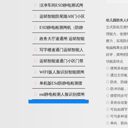
闸安装
洁净车间ESD静电测试闸
机
远韬智能防尾随AB门小区
幼儿园防夹人
门禁闸机安装
立式双机芯摆
​ESD静电检测闸机（防静
理能力。使摆
电门禁通道系统）
政务大厅速通闸 远韬智能
擦力，实现防
电磁阀离合器
防尾随静音速通门
写字楼速通门远韬智能人
好评，摆闸把
脸识别快速通道闸
远韬智能速通门小区门禁
功能及特点
◇ 摆闸具有
闸机食堂消费摆闸
WIFI版人脸识别智能摆闸
◇ 通过主控
机
◇ 防夹、防
单机版ESd防静电检测摆
◇ 防冲功能
闸机
esd静电检测人脸识别摆闸
◇ 摆臂同步
◇ 具有自动
安装
◇ 可自由调
◇ 可与多种
◇ 单向、双