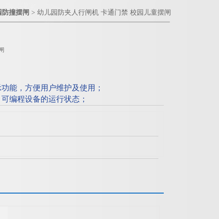
园防撞摆闸
> 幼儿园防夹人行闸机 卡通门禁 校园儿童摆闸
闸
示功能，方便用户维护及使用；
，可编程设备的运行状态；
复位的过程中遇阻时，在规定的时间内电机自动
（直到复位为止），且力度很小（≤2Kg）；幼
园儿童摆闸