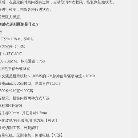
限后，在设定的时间内没有过闸，自动取消本次权限，恢复到初始状态。
外进行检测，判断各种行进状态。
呈无阻力状态。
和静态识别区别是什么？
数：
220±10%V、50HZ
室内室外【可选】
-15℃-60℃
0-750MM、标准通道：750
2V电平信号或脉宽
文液晶显示模块＞100MS的12V脉冲信号驱动电流＞10MA
mini2.0USB接口、网线直连TCP/IP
0长*210宽*1000高
音提示、报警闪烁两种方式可选
标304不锈钢
标2.0mm 其它非标1.5mm
钢化玻璃/有机玻璃/亚克力板【可选】
激光切割工艺，外观靓丽
有刷电机、无刷电机、伺服电机【可选】