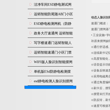
闸安装
洁净车间ESD静电测试闸
机
远韬智能防尾随AB门小区
动态人脸识别
门禁闸机安装
速通门概述：
​ESD静电检测闸机（防静
速通门摆闸基
电门禁通道系统）
政务大厅速通闸 远韬智能
• 工业设施
补原来摆闸缺
防尾随静音速通门
写字楼速通门远韬智能人
⊙通行舒适感
脸识别快速通道闸
远韬智能速通门小区门禁
⊙连续刷卡记
⊙高度智能化
闸机食堂消费摆闸
WIFI版人脸识别智能摆闸
⊙语音提示功
机
⊙设备反映速
单机版ESd防静电检测摆
⊙采用电磁离
闸机
esd静电检测人脸识别摆闸
⊙通过角度编
⊙刷卡后，摆
安装
⊙摆臂未打开
⊙防反转，刷
⊙速度可根据