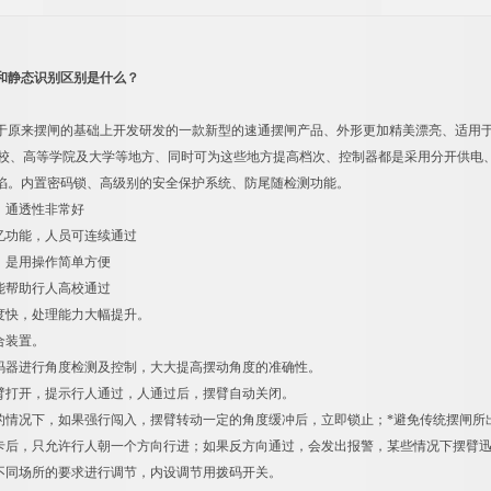
和静态识别区别是什么？
于原来摆闸的基础上开发研发的一款新型的速通摆闸产品、外形更加精美漂亮、适用于商业
• 学校、高等学院及大学等地方、同时可为这些地方提高档次、控制器都是采用分开供
陷。内置密码锁、高级别的安全保护系统、防尾随检测功能。
、通透性非常好
忆功能，人员可连续通过
，是用操作简单方便
能帮助行人高校通过
度快，处理能力大幅提升。
合装置。
码器进行角度检测及控制，大大提高摆动角度的准确性。
臂打开，提示行人通过，人通过后，摆臂自动关闭。
的情况下，如果强行闯入，摆臂转动一定的角度缓冲后，立即锁止；*避免传统摆闸所
卡后，只允许行人朝一个方向行进；如果反方向通过，会发出报警，某些情况下摆臂
不同场所的要求进行调节，内设调节用拨码开关。