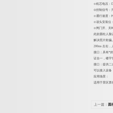
⊙机芯电压：D
⊙控制信号：
⊙通行速度：约3
⊙读头安装位
⊙闸门开、关时间
此款圆柱人脸识
解决照片欺骗
200ms 左
接口；具有*
证合一，楼宇
接口：提供二
可以接入设备
应用场景：
适用于景区票
上一篇：
圆