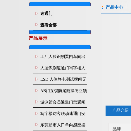
产品中心
速通门
查看全部
产品展示
工厂人脸识别翼闸车间出
入口人行通道门禁
人脸识别速通门写字楼人
行通道闸门禁设备
ESD 人体静电测试摆闸无
尘车间防静电闸机
AB门互锁防尾随摆闸互锁
闸机
游泳馆会员通道门禁翼闸
产品介绍
写字楼访客联动速通门安
装
东莞超市入口单向感应摆
品牌