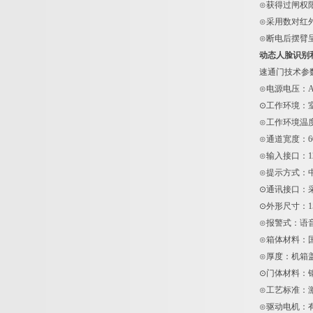
⊙获得过闸权
⊙采用数对红
⊙断电后摆臂
动态人脸识别
速通门技术参
⊙电源电压：AC
⊙工作环境：
⊙工作环境温度：
⊙通道宽度：60
⊙输入接口：1
⊙提示方式：中
⊙通讯接口：采用
⊙外形尺寸：150
⊙报警式：语
⊙箱体材料：国
⊙厚度：机箱盖非
⊙门体材料：
⊙工艺标准：
⊙驱动电机：