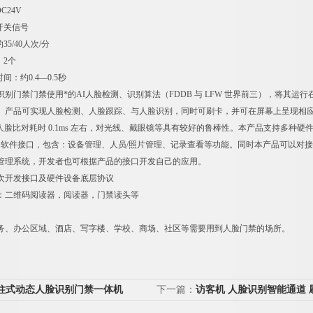
C24V
开关信号
5/40人次/分
：2个
：约0.4—0.5秒
别门禁门禁使用*的AI人脸检测、识别算法（FDDB 与 LFW 世界前三），将其运
。产品可实现人脸检测、人脸跟踪、与人脸识别，同时可刷卡，并可在屏幕上呈现相应的
右，人脸比对耗时 0.1ms 左右，对光线、戴眼镜等具有较好的鲁棒性。本产品支持多种硬件功
的软件接口，包含：设备管理、人员/照片管理、记录查看等功能。同时本产品可以对
管理系统，开发者也可根据产品的接口开发自己的应用。
次开发接口及硬件设备底层协议
：二维码阅读器，阅读器，门禁读头等
务、办公区域、酒店、写字楼、学校、商场、社区等需要用到人脸门禁的场所。
柱式动态人脸识别门禁一体机
下一篇：
访客机 人脸识别智能通道 
门禁