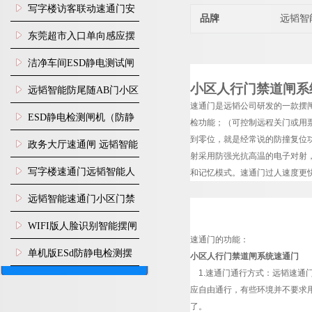
写字楼访客联动速通门安
品牌
远韬智
装
东莞超市入口单向感应摆
闸安装
洁净车间ESD静电测试闸
小区人行门禁道闸系
机
远韬智能防尾随AB门小区
速通门是
远韬
公司研发的一款摆
门禁闸机安装
​ESD静电检测闸机（防静
检功能；（可控制远程关门或用
到零位，就是经常说的防撞复位功
电门禁通道系统）
政务大厅速通闸 远韬智能
射采用防强光抗高温的电子对射
防尾随静音速通门
写字楼速通门远韬智能人
和记忆模式。速通门过人速度更
脸识别快速通道闸
远韬智能速通门小区门禁
闸机食堂消费摆闸
WIFI版人脸识别智能摆闸
速通门的功能：
机
单机版ESd防静电检测摆
小区人行门禁道闸系统速通门
1.速通门通行方式：
远韬
速通
闸机
应自由通行，有些环境并不要求
了。