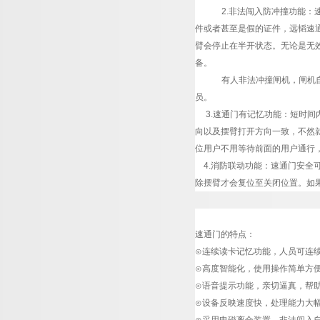
2.非法闯入防冲撞功能
件或者甚至是假的证件，
远韬
速
臂会停止在半开状态。无论是无
备。
有人非法冲撞闸机，闸机
员。
3.速通门有记忆功能：短时间
向以及摆臂打开方向一致，不然
位用户不用等待前面的用户通行，
4.消防联动功能：速通门安全
除摆臂才会复位至关闭位置。如
速通门的特点：
⊙连续读卡记忆功能，人员可连
⊙高度智能化，使用操作简单方
⊙语音提示功能，亲切逼真，帮
⊙设备反映速度快，处理能力大