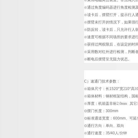
⊙采用电磁离合装置。非法闯入
⊙通过角度编码器进行角度检测
⊙读卡后，摆臂打开，提示行人
⊙摆臂未打开的情况下，如果强
⊙防反转，读卡后，只允许行人
⊙速度可根据不同场所的要求进
⊙获得过闸权限后，在设定的时
⊙采用数对红外进行检测，判断
⊙断电后摆臂呈无阻力状态。
C
）速通门
技术参数：
⊙箱体尺寸：长1520*
宽
2
10*
高
1
⊙箱体材料：钢材框架结构，国
⊙厚度：机箱盖非标
2.0mm
其它
⊙摆门长度：300mm
⊙标准通道宽度：600mm、可延
⊙通行方向：单向、双向
⊙通行速度：
3
5/40
人
/
分钟