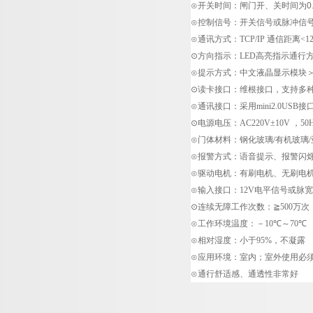
⊙开关时间：闸门开、关时间为0.4
⊙控制信号：开关信号或脉冲信
⊙通讯方式：
TCP/IP
通信距离
<1
⊙方向指示：
LED
高亮指示通行
⊙提示方式：中文液晶显示模块
⊙读卡接口：维根接口，支持多
⊙通讯接口：采用
mini2.0USB
接
⊙电源电压：
AC220V±10V
，
50
⊙门体材料：钢化玻璃
/
有机玻璃
/
⊙报警方式：语音提示、报警闪
⊙驱动电机：有刷电机、无刷电
⊙输入接口：
12V
电平信号或脉宽
⊙连续无障工作次数：
≧500
万次
⊙工作环境温度：－
10℃
～
70℃
⊙相对湿度：小于
95%
，不凝露
⊙应用环境：室内；室外使用必
⊙通行舒适感、通透性非常好