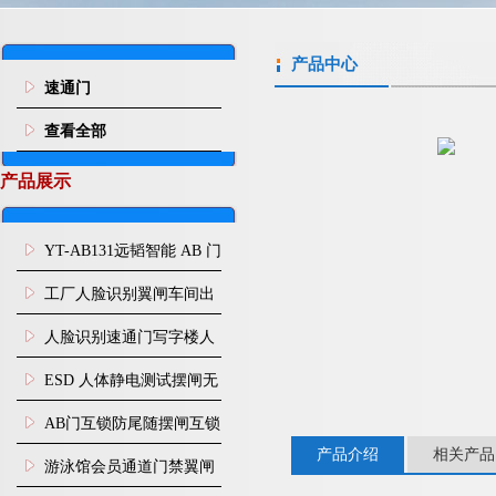
产品中心
速通门
查看全部
产品展示
YT-AB131远韬智能 AB 门
闸机双通道互锁防尾随闸
工厂人脸识别翼闸车间出
机
入口人行通道门禁
人脸识别速通门写字楼人
行通道闸门禁设备
ESD 人体静电测试摆闸无
尘车间防静电闸机
AB门互锁防尾随摆闸互锁
产品介绍
相关产品
闸机
游泳馆会员通道门禁翼闸