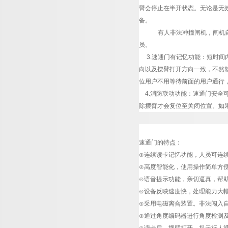
臂会停止在半开状态。无论是无
备。
有人非法冲撞闸机，闸机
员。
3.速通门有记忆功能：短时间
向以及摆臂打开方向一致，不然
位用户不用等待前面的用户通行，
4.消防联动功能：速通门安全
除摆臂才会复位至关闭位置。如
速通门的特点：
⊙连续读卡记忆功能，人员可连
⊙高度智能化，使用操作简单方
⊙语音提示功能，亲切逼真，帮
⊙设备反映速度快，处理能力大
⊙采用电磁离合装置。非法闯入
⊙通过角度编码器进行角度检测