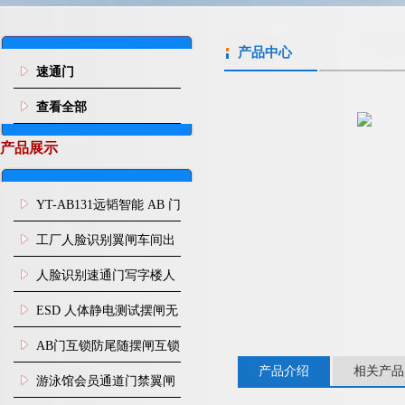
产品中心
速通门
查看全部
产品展示
YT-AB131远韬智能 AB 门
闸机双通道互锁防尾随闸
工厂人脸识别翼闸车间出
机
入口人行通道门禁
人脸识别速通门写字楼人
行通道闸门禁设备
ESD 人体静电测试摆闸无
尘车间防静电闸机
AB门互锁防尾随摆闸互锁
产品介绍
相关产品
闸机
游泳馆会员通道门禁翼闸