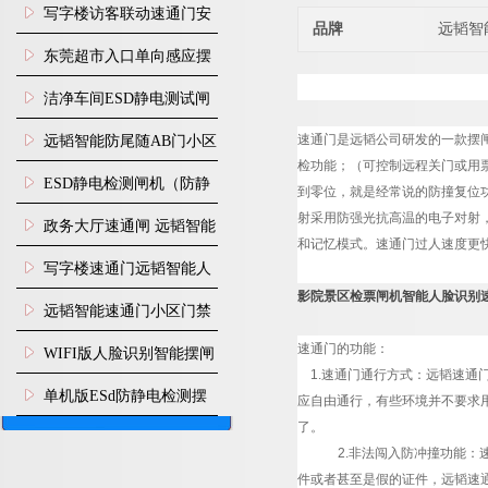
写字楼访客联动速通门安
品牌
远韬智
装
东莞超市入口单向感应摆
闸安装
洁净车间ESD静电测试闸
机
速通门是
远韬
公司研发的一款摆
远韬智能防尾随AB门小区
检功能；（可控制远程关门或用
门禁闸机安装
​ESD静电检测闸机（防静
到零位，就是经常说的防撞复位功
射采用防强光抗高温的电子对射
电门禁通道系统）
政务大厅速通闸 远韬智能
和记忆模式。速通门过人速度更
防尾随静音速通门
写字楼速通门远韬智能人
影院景区检票闸机智能人脸识别
脸识别快速通道闸
远韬智能速通门小区门禁
闸机食堂消费摆闸
速通门的功能：
WIFI版人脸识别智能摆闸
1.速通门通行方式：
远韬
速通
机
单机版ESd防静电检测摆
应自由通行，有些环境并不要求
了。
闸机
2.非法闯入防冲撞功能
件或者甚至是假的证件，
远韬
速