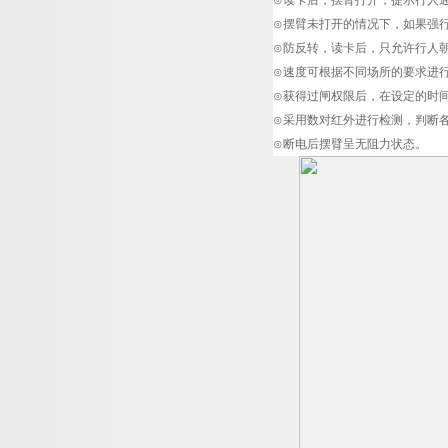
⊙读卡后，摆臂打开，提示行人
⊙摆臂未打开的情况下，如果强
⊙防反转，读卡后，只允许行人
⊙速度可根据不同场所的要求进
⊙获得过闸权限后，在设定的时
⊙采用数对红外进行检测，判断
⊙断电后摆臂呈无阻力状态。