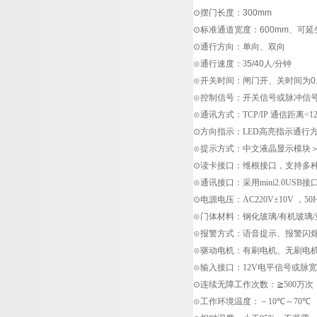
⊙摆门长度：300mm
⊙标准通道宽度：600mm、可延
⊙通行方向：单向、双向
⊙通行速度：
3
5/40
人
/
分钟
⊙开关时间：闸门开、关时间为0.4
⊙控制信号：开关信号或脉冲信
⊙通讯方式：
TCP/IP
通信距离
<1
⊙方向指示：
LED
高亮指示通行
⊙提示方式：中文液晶显示模块
⊙读卡接口：维根接口，支持多
⊙通讯接口：采用
mini2.0USB
接
⊙电源电压：
AC220V±10V
，
50
⊙门体材料：钢化玻璃
/
有机玻璃
/
⊙报警方式：语音提示、报警闪
⊙驱动电机：有刷电机、无刷电
⊙输入接口：
12V
电平信号或脉宽
⊙连续无障工作次数：
≧500
万次
⊙工作环境温度：－
10℃
～
70℃