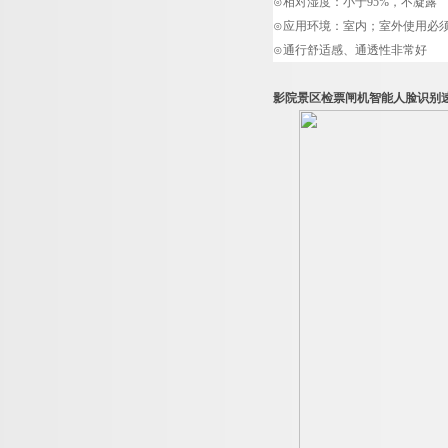
⊙相对湿度：小于
95%
，不凝露
⊙应用环境：室内；室外使用必
⊙通行舒适感、通透性非常好
影院景区检票闸机智能人脸识别