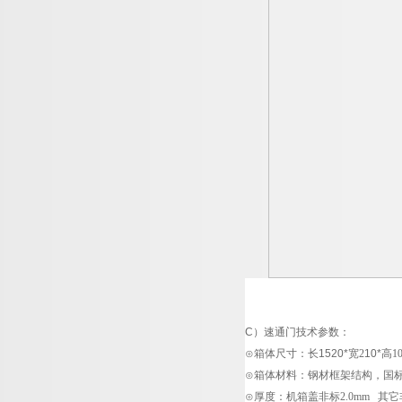
C
）速通门
技术参数：
⊙箱体尺寸：长1520*
宽
2
10*
高
1
⊙箱体材料：钢材框架结构，国
⊙厚度：机箱盖非标
2.0mm
其它