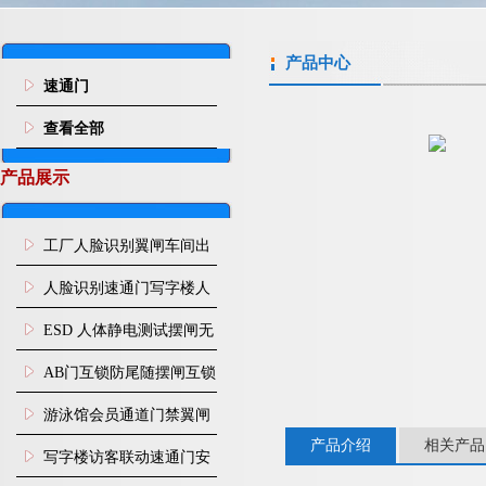
产品中心
速通门
查看全部
产品展示
工厂人脸识别翼闸车间出
入口人行通道门禁
人脸识别速通门写字楼人
行通道闸门禁设备
ESD 人体静电测试摆闸无
尘车间防静电闸机
AB门互锁防尾随摆闸互锁
闸机
游泳馆会员通道门禁翼闸
产品介绍
相关产品
写字楼访客联动速通门安