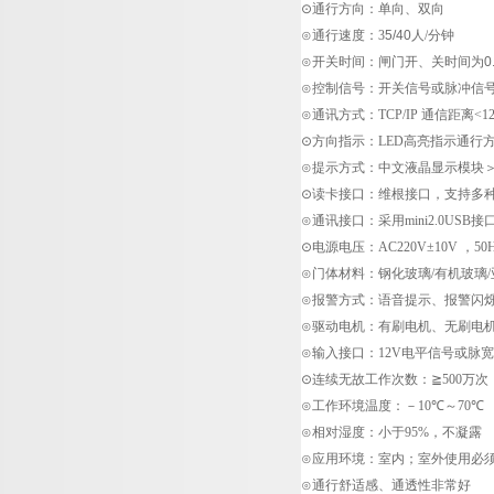
⊙通行方向：单向、双向
⊙通行速度：
3
5/40
人
/
分钟
⊙开关时间：闸门开、关时间为0.4
⊙控制信号：开关信号或脉冲信
⊙通讯方式：
TCP/IP
通信距离
<1
⊙方向指示：
LED
高亮指示通行
⊙提示方式：中文液晶显示模块
⊙读卡接口：维根接口，支持多
⊙通讯接口：采用
mini2.0USB
接
⊙电源电压：
AC220V±10V
，
50
⊙门体材料：钢化玻璃
/
有机玻璃
/
⊙报警方式：语音提示、报警闪
⊙驱动电机：有刷电机、无刷电
⊙输入接口：
12V
电平信号或脉宽
⊙连续无故工作次数：
≧500
万次
⊙工作环境温度：－
10℃
～
70℃
⊙相对湿度：小于
95%
，不凝露
⊙应用环境：室内；室外使用必
⊙通行舒适感、通透性非常好