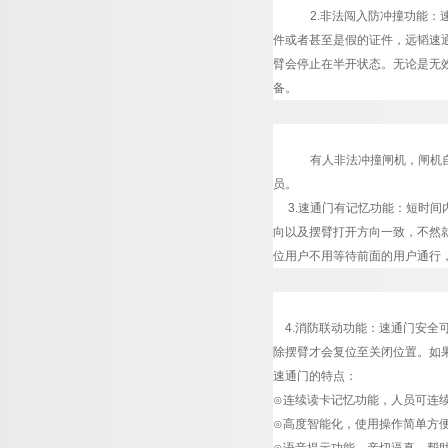
2.非法闯入防冲撞功能
件或者甚至是假的证件，
远韬
速
臂会停止在半开状态。无论是无
备。
有人非法冲撞闸机，闸机
员。
3.速通门有记忆功能：短时间
向以及摆臂打开方向一致，不然
位用户不用等待前面的用户通行，
4.消防联动功能：速通门安全
除摆臂才会复位至关闭位置。如
速通门的特点：
⊙连续读卡记忆功能，人员可连
⊙高度智能化，使用操作简单方