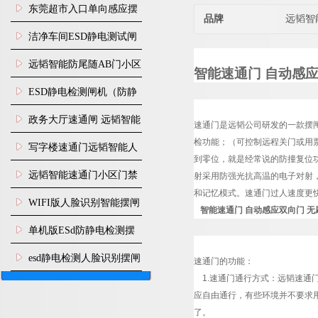
装
东莞超市入口单向感应摆
品牌
远韬智
闸安装
洁净车间ESD静电测试闸
机
远韬智能防尾随AB门小区
智能速通门 自动感
门禁闸机安装
​ESD静电检测闸机（防静
电门禁通道系统）
政务大厅速通闸 远韬智能
速通门是
远韬
公司研发的一款摆
检功能；（可控制远程关门或用
防尾随静音速通门
写字楼速通门远韬智能人
到零位，就是经常说的防撞复位功
脸识别快速通道闸
远韬智能速通门小区门禁
射采用防强光抗高温的电子对射
和记忆模式。速通门过人速度更
闸机食堂消费摆闸
WIFI版人脸识别智能摆闸
智能速通门 自动感应双向门 无
机
单机版ESd防静电检测摆
闸机
esd静电检测人脸识别摆闸
速通门的功能：
1.速通门通行方式：
远韬
速通
安装
应自由通行，有些环境并不要求
了。