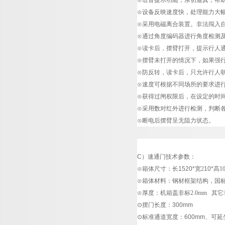
⊙语音提示功能，亲切逼真，帮
⊙设备反映速度快，处理能力大
⊙采用电磁离合装置。非法闯入
⊙通过角度编码器进行角度检测
⊙读卡后，摆臂打开，提示行人
⊙摆臂未打开的情况下，如果强
⊙防反转，读卡后，只允许行人
⊙速度可根据不同场所的要求进
⊙获得过闸权限后，在设定的时
⊙采用数对红外进行检测，判断
⊙断电后摆臂呈无阻力状态。
C
）速通门
技术参数：
⊙箱体尺寸：长1520*
宽
2
10*
高
1
⊙箱体材料：钢材框架结构，国
⊙厚度：机箱盖非标
2.0mm
其它
⊙摆门长度：300mm
⊙标准通道宽度：600mm、可延