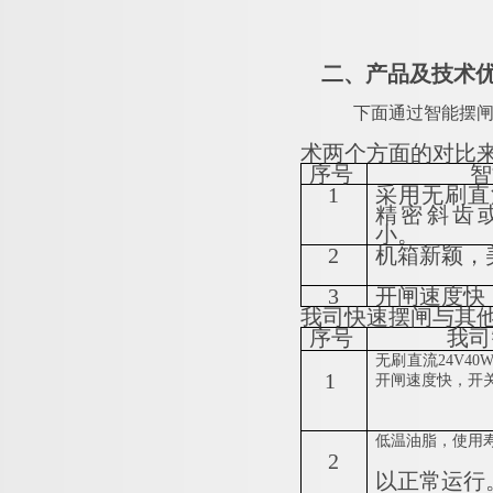
二、产品及技术
下面通过智能摆
术两个方面的对比
序号
智
1
采用无刷直
精密斜齿
小。
2
机箱新颖，
3
开闸速度快
我司快速摆闸与其
序号
我司
无刷直流24V4
1
开闸速度快，开
低温油脂，使用寿
2
以正常运行