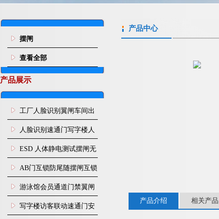
产品中心
摆闸
查看全部
产品展示
工厂人脸识别翼闸车间出
入口人行通道门禁
人脸识别速通门写字楼人
行通道闸门禁设备
ESD 人体静电测试摆闸无
尘车间防静电闸机
AB门互锁防尾随摆闸互锁
闸机
游泳馆会员通道门禁翼闸
产品介绍
相关产品
写字楼访客联动速通门安