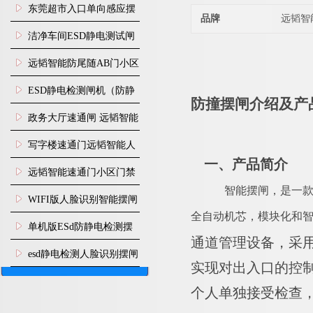
装
东莞超市入口单向感应摆
品牌
远韬智
闸安装
洁净车间ESD静电测试闸
机
远韬智能防尾随AB门小区
门禁闸机安装
​ESD静电检测闸机（防静
防撞摆闸介绍及产
电门禁通道系统）
政务大厅速通闸 远韬智能
防尾随静音速通门
写字楼速通门远韬智能人
一、产品简介
脸识别快速通道闸
远韬智能速通门小区门禁
智能摆闸，
是一
闸机食堂消费摆闸
WIFI版人脸识别智能摆闸
全自动机芯，模块化和
机
单机版ESd防静电检测摆
通道管理设备，采
闸机
esd静电检测人脸识别摆闸
实现对出入口的控
安装
个人单独接受检查