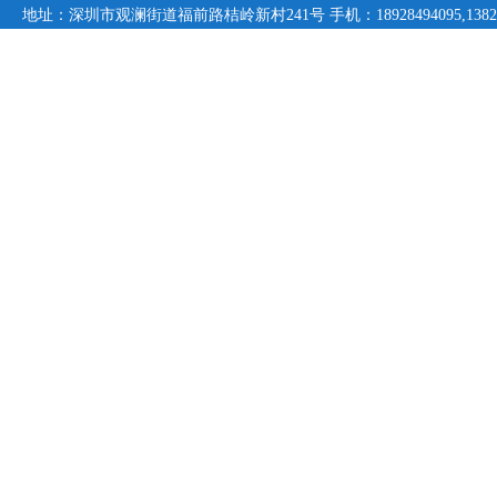
地址：深圳市观澜街道福前路桔岭新村241号 手机：18928494095,1382359