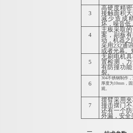
高硬度精密
3
接触面积大
减少造成
坏，噪音低
主板采取的
4
案，副板有
动，机器之
采用232
或者光幕。
无刷电机具
5
置检测，力
有防撞功能
裂。
304不锈钢制作
6
厚度为10mm，
观。
摆臂采用夹
7
撞击摆门不
还有一个防
外漏，安全