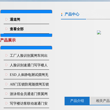
产品中心
通道闸
查看全部
产品展示
工厂人脸识别翼闸车间出
入口人行通道门禁
人脸识别速通门写字楼人
行通道闸门禁设备
ESD 人体静电测试摆闸无
尘车间防静电闸机
AB门互锁防尾随摆闸互锁
闸机
游泳馆会员通道门禁翼闸
产品介绍
相关产品
写字楼访客联动速通门安