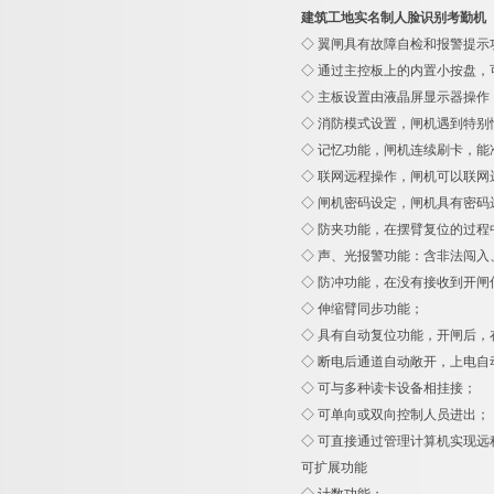
建筑工地实名制人脸识别考勤机
◇ 翼闸具有故障自检和报警提
◇ 通过主控板上的内置小按盘，
◇ 主板设置由液晶屏显示器操作
◇ 消防模式设置，闸机遇到特
◇ 记忆功能，闸机连续刷卡，
◇ 联网远程操作，闸机可以联
◇ 闸机密码设定，闸机具有密码
◇ 防夹功能，在摆臂复位的过程
◇ 声、光报警功能：含非法闯入
◇ 防冲功能，在没有接收到开闸
◇ 伸缩臂同步功能；
◇ 具有自动复位功能，开闸后，
◇ 断电后通道自动敞开，上电自
◇ 可与多种读卡设备相挂接；
◇ 可单向或双向控制人员进出；
◇ 可直接通过管理计算机实现远
可扩展功能