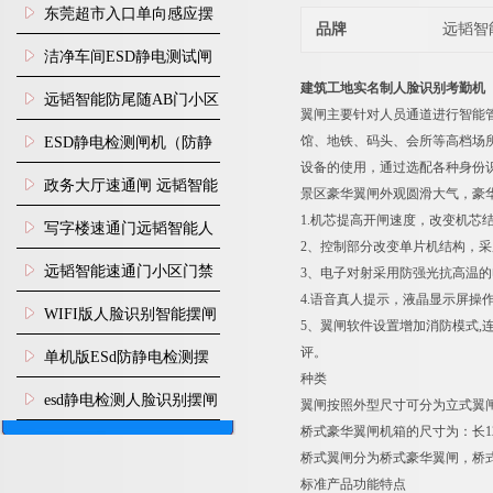
装
东莞超市入口单向感应摆
品牌
远韬智
闸安装
洁净车间ESD静电测试闸
建筑工地实名制人脸识别考勤机
机
远韬智能防尾随AB门小区
翼闸主要针对人员通道进行智能
门禁闸机安装
馆、地铁、码头、会所等高档场
​ESD静电检测闸机（防静
设备的使用，通过选配各种身份
电门禁通道系统）
政务大厅速通闸 远韬智能
景区豪华翼闸外观圆滑大气，豪
1.机芯提高开闸速度，改变机
防尾随静音速通门
写字楼速通门远韬智能人
2、控制部分改变单片机结构，采
脸识别快速通道闸
远韬智能速通门小区门禁
3、电子对射采用防强光抗高温
4.语音真人提示，液晶显示屏操
闸机食堂消费摆闸
WIFI版人脸识别智能摆闸
5、翼闸软件设置增加消防模式
机
评。
单机版ESd防静电检测摆
种
闸机
esd静电检测人脸识别摆闸
翼闸按照外型尺寸可分为立式翼
桥式豪华翼闸机箱的尺寸为：长1200
安装
桥式翼闸分为桥式豪华翼闸，桥
标准产品功能特点