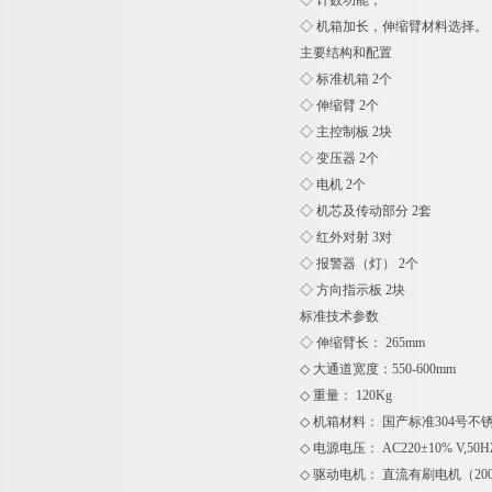
◇ 计数功能；
◇ 机箱加长，伸缩臂材料选择。
主要结构和配置
◇ 标准机箱 2个
◇ 伸缩臂 2个
◇ 主控制板 2块
◇ 变压器 2个
◇ 电机 2个
◇ 机芯及传动部分 2套
◇ 红外对射 3对
◇ 报警器（灯） 2个
◇ 方向指示板 2块
标准技术参数
◇ 伸缩臂长： 265mm
◇ 大通道宽度：550-600mm
◇ 重量： 120Kg
◇ 机箱材料： 国产标准304号不锈钢
◇ 电源电压： AC220±10% V,50H
◇ 驱动电机： 直流有刷电机（200