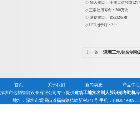
◇ 输入接口： 干接点信号或12V
◇ 正常使用寿命：500万次
◇ 通信接口： RS232标准
◇ LED指示灯：2个
上一篇：
深圳工地实名制动
翼闸
首页
关于我们
新闻动态
产品中心
深圳市远韬智能设备有限公司专业提供
建筑工地实名制人脸识别考勤机
等
地址：深圳市观澜街道福前路桔岭新村241号 手机：18928494095,13823