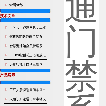
查看全部
技术文章
厂区大门通道闸机：工业
园区人车分流智能通行管
解析ESD防静电门禁系
控设施
统：从人体静电消除到通
智慧游泳馆会员管理系
道智能管控
统：刷脸入场 年月卡管
ESD静电测试三辊闸成无
控、次卡自动扣次
尘车间刚需，远韬智能一
远韬智能全自动三辊闸
站式管控人体静电与人员
产品展示
通行
工厂人脸识别翼闸车间出
入口人行通道门禁
人脸识别速通门写字楼人