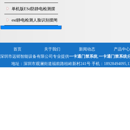
机
单机版ESd防静电检测摆
闸机
esd静电检测人脸识别摆闸
安装
首页
关于我们
新闻动态
产品中心
深圳市远韬智能设备有限公司专业提供
一卡通门禁系统
,
一卡通门禁系统
地址：深圳市观澜街道福前路桔岭新村241号 手机：18928494095,1382