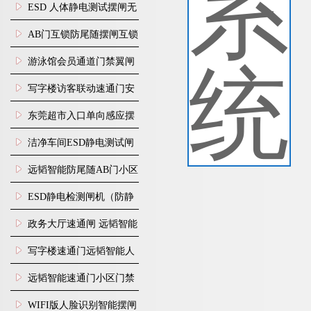
行通道闸门禁设备
ESD 人体静电测试摆闸无
尘车间防静电闸机
AB门互锁防尾随摆闸互锁
闸机
游泳馆会员通道门禁翼闸
写字楼访客联动速通门安
装
东莞超市入口单向感应摆
闸安装
洁净车间ESD静电测试闸
机
远韬智能防尾随AB门小区
门禁闸机安装
​ESD静电检测闸机（防静
电门禁通道系统）
政务大厅速通闸 远韬智能
防尾随静音速通门
写字楼速通门远韬智能人
脸识别快速通道闸
远韬智能速通门小区门禁
闸机食堂消费摆闸
WIFI版人脸识别智能摆闸