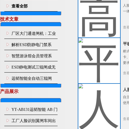
人
查看全部
一
技术文章
查
厂区大门通道闸机：工业
园区人车分流智能通行管
平
解析ESD防静电门禁系
桥
控设施
统：从人体静电消除到通
智慧游泳馆会员管理系
卡
要
道智能管控
统：刷脸入场 年月卡管
ESD静电测试三辊闸成无
查
控、次卡自动扣次
尘车间刚需，远韬智能一
远韬智能全自动三辊闸
站式管控人体静电与人员
人
产品展示
自
通行
使
YT-AB131远韬智能 AB 门
查
闸机双通道互锁防尾随闸
工厂人脸识别翼闸车间出