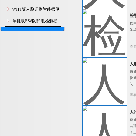
闸机食堂消费摆闸
WIFI版人脸识别智能摆闸
检
机
单机版ESd防静电检测摆
摆
乐
闸机
查
人
速
快
制
查
人
速
共
了