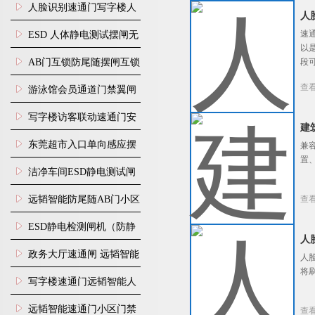
机
入口人行通道门禁
人脸识别速通门写字楼人
人
行通道闸门禁设备
速
ESD 人体静电测试摆闸无
以
尘车间防静电闸机
AB门互锁防尾随摆闸互锁
段
闸机
查
游泳馆会员通道门禁翼闸
写字楼访客联动速通门安
建
装
东莞超市入口单向感应摆
兼
置
闸安装
洁净车间ESD静电测试闸
机
远韬智能防尾随AB门小区
查
门禁闸机安装
​ESD静电检测闸机（防静
人
电门禁通道系统）
政务大厅速通闸 远韬智能
人
将
防尾随静音速通门
写字楼速通门远韬智能人
脸识别快速通道闸
远韬智能速通门小区门禁
查