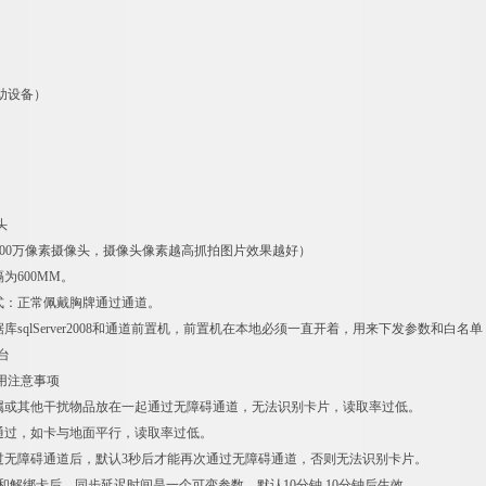
助设备）
头
-400万像素摄像头，摄像头像素越高抓拍图片效果越好）
隔为600MM。
方式：正常佩戴胸牌通过通道。
据库sqlServer2008和通道前置机，前置机在本地必须一直开着，用来下发参数和白
台
用注意事项
金属或其他干扰物品放在一起通过无障碍通道，无法识别卡片，读取率过低。
卡通过，如卡与地面平行，读取率过低。
通过无障碍通道后，默认3秒后才能再次通过无障碍通道，否则无法识别卡片。
卡和解绑卡后，同步延迟时间是一个可变参数，默认10分钟,10分钟后生效。