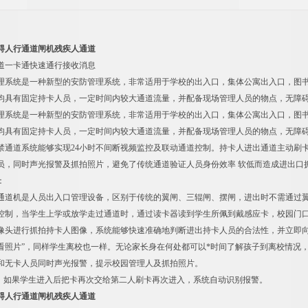
碍人行通道闸机残疾人通道
道一卡通快速通行接收消息
理系统是一种新型的安防管理系统，非常适用于学校的出入口，集体公寓出入口，图
均具有固定持卡人员，一定时间内较大通道流量，并配备现场管理人员的物点，无障
理系统是一种新型的安防管理系统，非常适用于学校的出入口，集体公寓出入口，图
均具有固定持卡人员，一定时间内较大通道流量，并配备现场管理人员的物点，无障
禁通道系统能够实现24小时不间断视频监控及联动通道控制。持卡人进出通道主动刷
员，同时声光报警及抓拍照片，避免了传统通道验证人员身份效率 软低而造成进出口
：
通道机是人员出入口管理设备，区别于传统的翼闸、三辊闸、摆闸，进出时不需通过翼
控制，当学生上学或放学走过通道时，通过读卡器读到学生所佩到戴感应卡，校园门口也
像头进行抓拍持卡人图像，系统能够快速准确地判断进出持卡人员的合法性，并立即向
看照片”，同样学生离校也一样。无论家长身在何处都可以*时间了解孩子到离校情况
和无卡人员同时声光报警，提示校园管理人及抓拍照片。
“：如果学生进入后把卡再次交给第二人刷卡再次进入，系统自动识别报警。
碍人行通道闸机残疾人通道