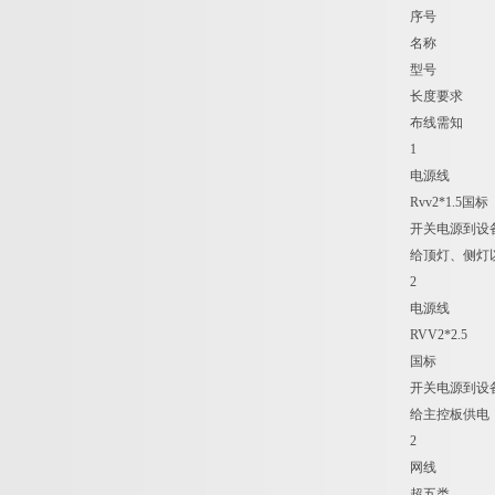
序号
名称
型号
长度要求
布线需知
1
电源线
Rvv2*1.5国标
开关电源到设
给顶灯、侧灯
2
电源线
RVV2*2.5
国标
开关电源到设
给主控板供电
2
网线
超五类