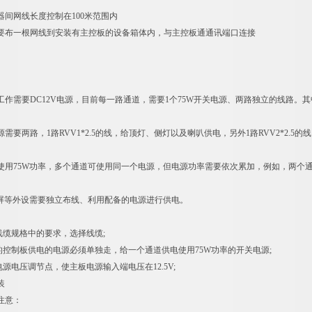
器间网线长度控制在100米范围内
要布一根网线到安装有主控板的设备箱体内，与主控板通通讯端口连接
工作需要DC12V电源，目前每一路通道，需要1个75W开关电源、两路独立的线路
需要两路，1路RVV1*2.5的线，给顶灯、侧灯以及喇叭供电，另外1路RVV2*2
使用75W功率，多个通道可使用同一个电源，但电源功率需要依次累加，例如，两个通道
D屏等外设需要独立布线、利用配备的电源进行供电。
线缆规格中的要求，选择线缆;
道的控制板供电的电源必须单独走，给一个通道供电使用75W功率的开关电源;
电源电压调节点，使主板电源输入端电压在12.5V;
装
注意：