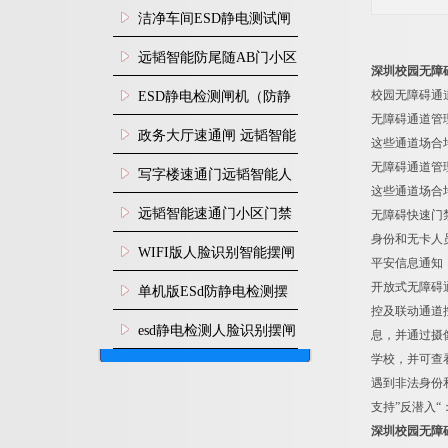
闸安装
洁净车间ESD静电测试闸
机
远韬智能防尾随AB门小区
深圳校园无障
门禁闸机安装
校园无障碍通
​ESD静电检测闸机（防静
无障碍通道管
电门禁通道系统）
政务大厅速通闸 远韬智能
这些通道场合
无障碍通道管
防尾随静音速通门
写字楼速通门远韬智能人
这些通道场合
脸识别快速通道闸
远韬智能速通门小区门禁
无障碍快速门
身份和无卡人
闸机食堂消费摆闸
WIFI版人脸识别智能摆闸
平安信息通知
机
开放式无障碍
单机版ESd防静电检测摆
控及联动通道
闸机
esd静电检测人脸识别摆闸
息，并通过摄
学校，并可查
安装
遇到非法身份
支持”反潜入
深圳校园无障