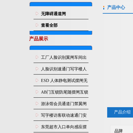
产品中心
无障碍通道闸
查看全部
产品展示
工厂人脸识别翼闸车间出
入口人行通道门禁
人脸识别速通门写字楼人
行通道闸门禁设备
ESD 人体静电测试摆闸无
尘车间防静电闸机
AB门互锁防尾随摆闸互锁
闸机
游泳馆会员通道门禁翼闸
产品介绍
写字楼访客联动速通门安
装
东莞超市入口单向感应摆
品牌