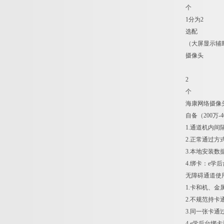
个
1分为2
选配
（大屏显示辅
摄像头
2
个
海康网络摄像
自备（200万
1.通道机内间
2.正常通过
3.本地安装数
4.绑卡：e学后
无障碍通道使
1.卡和机、
2.不规范持
3.同一张卡
4.e学后台绑