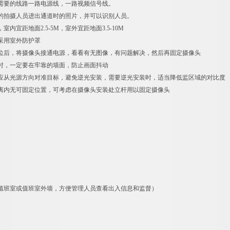
头需要的线路一路电源线，一路视频信号线。
晰的拍摄人员进出通道时的照片，并可以识别人员。
室内宜距地面2.5-5M，室外宜距地面3.5-10M
下采用室外防护罩
到位后，将摄像头接通电源，看看有无图像，有问题解决，然后再固定摄像头
装时，一定要在牢靠的墙面，防止画面抖动
头应从光源方向对准目标，避免逆光安装，需要逆光安装时，适当降低监区域的对比度
距离内无可固定位置，可考虑在摄像头安装处立杆用以固定摄像头
值班室或值班室外墙，方便管理人员查看出入信息和监督）