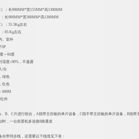
）：长900MM*宽155MM*高1300MM
长900MM*宽300MM*高1300MM
）：55.3Kg左右
：85.Kg左右
内、室外
/IP
度～60度
湿度≤90%，不凝露
人/分
，绿色
，红色
600M
对红外
A、B、C片进行组合，A指带主控板的单片设备，C指不带主控板的单片设备，B指带
划时，一台前置机多连接8路通道
备自带同步线，还需要以下线缆见下表：