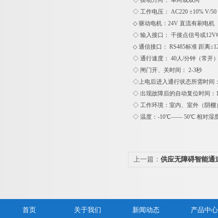
◇ 摆动方向： 单向或双向
◇ 工作电压： AC220 ±10% V/50 
◇ 驱动电机：24V 直流有刷电机
◇ 输入接口： 干接点信号或12V
◇ 通信接口： RS485标准 距离≤1
◇ 通行速度： 40人/分钟（常开）
◇ 闸门开、关时间： 2-3秒
◇上电后进入通行状态所需时间：
◇ 出现故障后的自动复位时间：1
◇ 工作环境：室内、室外（阴棚
◇ 温度：-10℃—— 50℃ 相对
上一篇：
供应无障碍智能通道
摆闸
首页
关于我们
新闻动态
产品中心