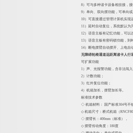
8）可与多种读卡设备相挂接，
9）单向、双向摆功能，可单向
10）可直接通过管理计算机实现
11）延时自动复位，系统默认为
12）语音主板有记忆功能，可以
13）语音主板有密码锁功能，
14）断电摆臂自动摆开、上电自
无障碍轮椅通道远距离读卡人行
可扩展功能
1）声、光报警功能，含非法闯
2）计数功能；
3）红外复位功能；
4）机箱加长，摆臂加长等。
标准技
◇ 机箱材料： 国产标准304号不锈
◇ 机箱尺寸：桥式机箱（RNCF80
◇ 摆臂长：400mm（标准），
◇ 摆臂传动角度：180度