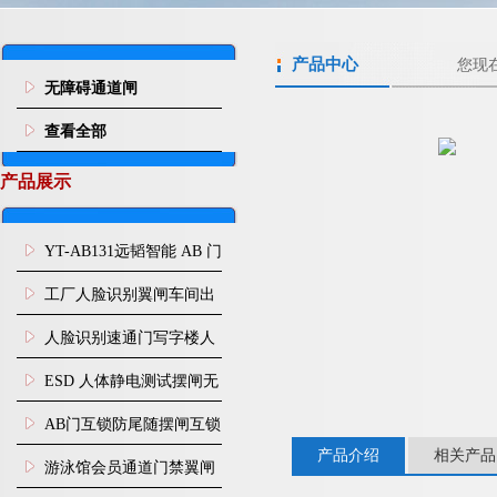
产品中心
您现
无障碍通道闸
查看全部
产品展示
YT-AB131远韬智能 AB 门
闸机双通道互锁防尾随闸
工厂人脸识别翼闸车间出
机
入口人行通道门禁
人脸识别速通门写字楼人
行通道闸门禁设备
ESD 人体静电测试摆闸无
尘车间防静电闸机
AB门互锁防尾随摆闸互锁
产品介绍
相关产品
闸机
游泳馆会员通道门禁翼闸