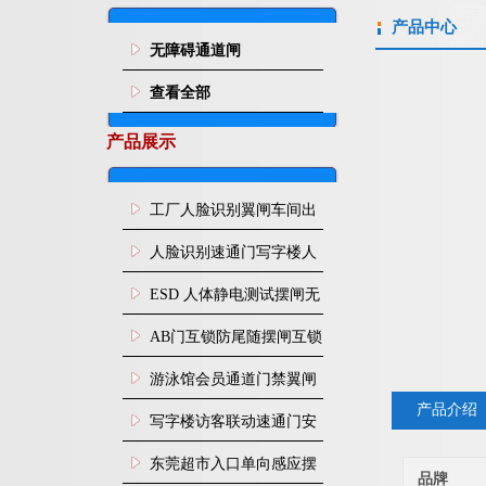
产品中心
无障碍通道闸
查看全部
产品展示
工厂人脸识别翼闸车间出
入口人行通道门禁
人脸识别速通门写字楼人
行通道闸门禁设备
ESD 人体静电测试摆闸无
尘车间防静电闸机
AB门互锁防尾随摆闸互锁
闸机
游泳馆会员通道门禁翼闸
产品介绍
写字楼访客联动速通门安
装
东莞超市入口单向感应摆
品牌