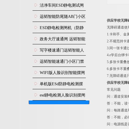
闸安装
洁净车间ESD静电测试闸
机
远韬智能防尾随AB门小区
供应学校无障
门禁闸机安装
无障碍通道使
​ESD静电检测闸机（防静
1.卡和手、
电门禁通道系统）
政务大厅速通闸 远韬智能
2.不规范持
3.同一张卡
防尾随静音速通门
写字楼速通门远韬智能人
4.e学后台绑
脸识别快速通道闸
远韬智能速通门小区门禁
5.多张卡重
6.多张卡不
闸机食堂消费摆闸
WIFI版人脸识别智能摆闸
7.无障碍通
机
供应学校无障
单机版ESd防静电检测摆
常见问题
闸机
esd静电检测人脸识别摆闸
问：通道安装时
答：不能，读
安装
问：每路通道
答：不能，必
问：电源线是