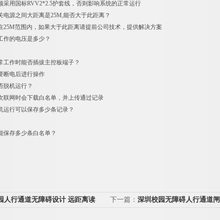
采用国标RVV2*2.5护套线，否则影响系统的正常运行
关电源之间大距离是25M,能否大于此距离？
在25M范围内，如果大于此距离请提前公司技术，提供解决方案
工作的电压是多少？
常工作时能否插拔主控板端子？
要断电后进行操作
否脱机运行？
次联网时会下载白名单，并上传通过记录
机运行可以保存多少条记录？
能保存多少条白名单？
园人行通道无障碍设计 远距离读
下一篇：
深圳校园无障碍人行通道闸
通道