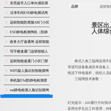
装
东莞超市入口单向感应摆
品牌
远韬智
闸安装
洁净车间ESD静电测试闸
机
远韬智能防尾随AB门小区
景区出
人体综
门禁闸机安装
​ESD静电检测闸机（防静
电门禁通道系统）
政务大厅速通闸 远韬智能
防尾随静音速通门
写字楼速通门远韬智能人
脸识别快速通道闸
远韬智能速通门小区门禁
桥式八角三辊闸
采用不
等读写设备集成在本设备上
闸机食堂消费摆闸
WIFI版人脸识别智能摆闸
情况下停电落杆，组织人员疏
三辊闸
技术参数 ：
机
单机版ESd防静电检测摆
闸机
esd静电检测人脸识别摆闸
安装
灯光提示：LED通行方向指
采用光学孔位工作原理，对