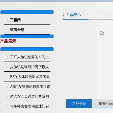
产品中心
三辊闸
查看全部
产品展示
工厂人脸识别翼闸车间出
入口人行通道门禁
人脸识别速通门写字楼人
行通道闸门禁设备
ESD 人体静电测试摆闸无
尘车间防静电闸机
AB门互锁防尾随摆闸互锁
闸机
游泳馆会员通道门禁翼闸
产品介绍
相关产品
写字楼访客联动速通门安