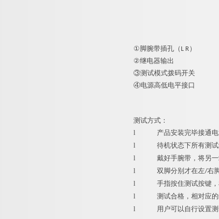
①
脚腕带插孔（L R）
②
继电器输出
③
测试模式拨码开关
④
电源高低电平接口
测试方式：
l
产品安装完毕接通电
l
待机状态下所有测试
l
戴好手腕带，将另一
l
双脚分别才在左/右
l
手指按住测试按键，
l
测试合格，相对应的
l
用户可以自行设置测