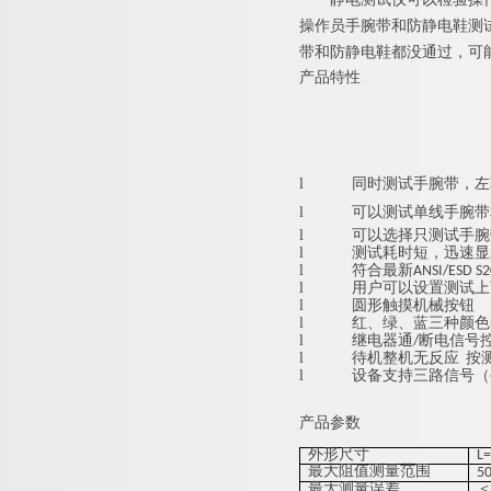
操作员手腕带和防静电鞋测
带和防静电鞋都没通过，可
产品特性
l
同时测试手腕带，左
l
可以测试单线手腕带
l
可以选择只测试手腕
l
测试耗时短，迅速显
l
符合最新ANSI/ESD S2
l
用户可以设置测试上
l
圆形触摸机械按钮
l
红、绿、蓝三种颜色
l
继电器通/断电信号
l
待机整机无反应 按
l
设备支持三路信号（手
产品参数
外形尺寸
L
最大阻值测量范围
5
最大测量误差
＜