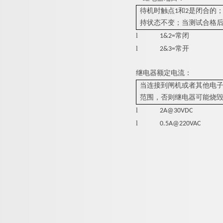
待机时触点1和2是闭合的
持状态不变；当测试合格后
l
1&2=常闭
l
2&3=常开
继电器额定电流：
当连接到闸机或者其他电
范围，否则继电器可能烧
l
2A@30VDC
l
0.5A@220VAC