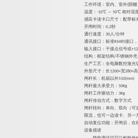
工作环境：室内、室外(阴棚
温度：-10℃ ～ 50℃ 相对
感应卡读卡口尺寸：配带标
开闸时间：0.2秒
通行速度：30人/分钟
通讯接口：标准RS485接口，
输入接口：干接点信号或+12V
结构：框架结构/不锈钢外壳
生产工艺：全电脑数控激光
外形尺寸：长1200×宽280×高
闸杆长：机箱以外510(mm)
闸杆最大承受力：
5
0Kg
闸杆工作驱动力：3Kg
闸杆传动方式：数字方式
闸杆转向：单向、双向（可
限流，也可一边读卡、另一
自动复位功能：开闸后，在
设备描述
静电
测试仪可以检验操