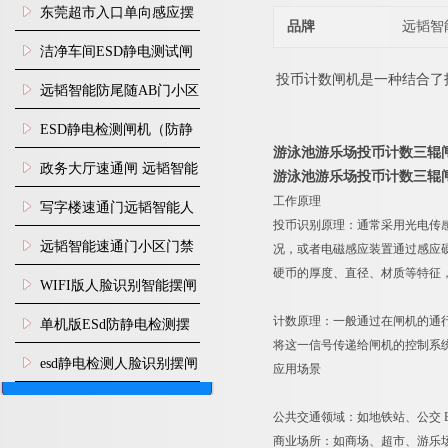
装
东莞超市入口单向感应摆
品牌
远韬智
闸安装
洁净车间ESD静电测试闸
投币计数闸机是一种结合了
机
远韬智能防尾随AB门小区
门禁闸机安装
​ESD静电检测闸机（防静
游泳池游乐场投币计数三辊
电门禁通道系统）
政务大厅速通闸 远韬智能
游泳池游乐场投币计数三辊
工作原理
防尾随静音速通门
写字楼速通门远韬智能人
投币识别原理：通常采用光电传
脸识别快速通道闸
远韬智能速通门小区门禁
况，或者电磁感应装置通过感应
硬币的厚度、直径、材质等特征
闸机食堂消费摆闸
WIFI版人脸识别智能摆闸
机
计数原理：一般通过在闸机的通
单机版ESd防静电检测摆
将这一信号传递给闸机的控制系
闸机
esd静电检测人脸识别摆闸
应用场景
安装
公共交通领域：如地铁站、公交 
商业场所：如商场、超市、游乐