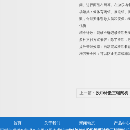
间、进行商品布局等。在游乐场
场馆类：像体育场馆、展览馆、
数，合理安排引导人员和安保力
优势
精准计数：能够准确记录投币数
多种支付方式兼容：除了投币，
提升管理效率：自动完成投币收
增强安全性：可以防止无票或非
上一篇：
投币计数三辊闸机
首页
关于我们
新闻动态
产品中心