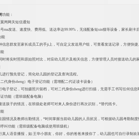
闸
功能：​
园翼闸网关短信通知
i号ma发送、速度快、费用低、送达率达99.99%，无须配备短xin猫等设备，家长刷卡
功能
种信息群发至家长或员工的手ji上，可自定义发送用户组，可查看发送记录，方便快捷
功能
同时将实时照和原始照对比，对应幼儿照片及相关信息，方便管理人员对接送幼儿的
能
儿进行预先登记，简化幼儿园的登记及查询流程。
二代身份zheng）电子登记功能（需增配二代证读卡设备）
行电子登记，可拍摄照片留档，可对二代身份zheng进行扫描，无需手工书写任何信
验证功能（需班级配备电脑）
接送孩子的情况，在班级处老师可对来人身份进行再次识别，*替代纸卡。
功能
在园情况及教师出勤情况，*时间掌握当前幼儿园的人员状况，可根据幼儿园考勤制度
及呼叫功能（需班级配备电脑或使用班级机）
行真人语音播报，如:王华小朋友，你好，你的爸爸来接你了，幼儿园也可自行录制欢