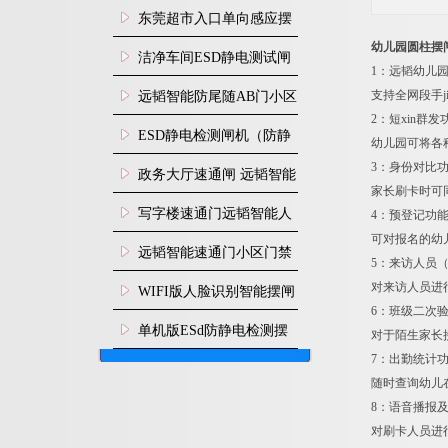
装
东莞超市入口单向感应摆
幼儿园圆柱摆
闸安装
洁净车间ESD静电测试闸
1：远韬幼儿
机
支持全网段手j
远韬智能防尾随AB门小区
2：短xin群发
门禁闸机安装
​ESD静电检测闸机（防静
幼儿园可将各
3：身份对比
电门禁通道系统）
政务大厅速通闸 远韬智能
家长刷卡时可
防尾随静音速通门
写字楼速通门远韬智能人
4：预登记功
可对报名的幼
脸识别快速通道闸
远韬智能速通门小区门禁
5：来访人员（
闸机食堂消费摆闸
对来访人员进
WIFI版人脸识别智能摆闸
6：班级二次
机
单机版ESd防静电检测摆
对于陌生家长
7：出勤统计
闸机
随时查询幼儿
8：语音播报
对刷卡人员进