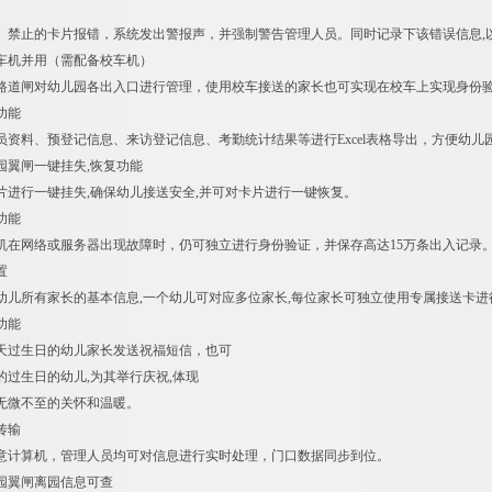
、禁止的卡片报错，系统发出警报声，并强制警告管理人员。同时记录下该错误信息,
校车机并用（需配备校车机）
路道闸对幼儿园各出入口进行管理，使用校车接送的家长也可实现在校车上实现身份验
功能
员资料、预登记信息、来访登记信息、考勤统计结果等进行Excel表格导出，方便幼儿
园翼闸一键挂失,恢复功能
片进行一键挂失,确保幼儿接送安全,并可对卡片进行一键恢复。
功能
机在网络或服务器出现故障时，仍可独立进行身份验证，并保存高达15万条出入记录
置
幼儿所有家长的基本信息,一个幼儿可对应多位家长,每位家长可独立使用专属接送卡进
功能
天过生日的幼儿家长发送祝福短信，也可
的过生日的幼儿,为其举行庆祝,体现
无微不至的关怀和温暖。
传输
意计算机，管理人员均可对信息进行实时处理，门口数据同步到位。
儿园翼闸离园信息可查