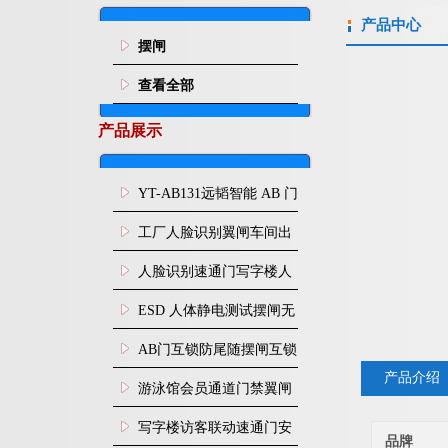
产品中心
摆闸
查看全部
产品展示
YT-AB131远韬智能 AB 门
闸机双通道互锁防尾随闸
工厂人脸识别翼闸车间出
机
入口人行通道门禁
人脸识别速通门写字楼人
行通道闸门禁设备
ESD 人体静电测试摆闸无
尘车间防静电闸机
AB门互锁防尾随摆闸互锁
产品介绍
闸机
游泳馆会员通道门禁翼闸
写字楼访客联动速通门安
品牌