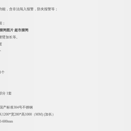
功能，含非法闯入报警，防夹报警等；
能；
摆闸图片 超市摆闸
摆臂加长等。
置
个
1个
分 1套
国产标准304号不锈钢
200*宽280*高1000（MM) (加长）
-600mm