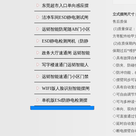
装
东莞超市入口单向感应摆
立式摆闸尺寸 
闸安装
洁净车间ESD静电测试闸
售后质保
机
(1)质量保
远韬智能防尾随AB门小区
方寄配件给甲
门禁闸机安装
​ESD静电检测闸机（防静
(2)在质保
保期过后*维
电门禁通道系统）
政务大厅速通闸 远韬智能
◇具有故障自
防尾随静音速通门
写字楼速通门远韬智能人
◇防夹、防碰
◇防冲功能，
脸识别快速通道闸
远韬智能速通门小区门禁
◇摆臂同步可
闸机食堂消费摆闸
◇具有自动复
WIFI版人脸识别智能摆闸
◇可自由调节
机
单机版ESd防静电检测摆
◇可与多种读
◇单向、双向
闸机
◇可直接通过
◇延时自动复
◇断电摆臂自