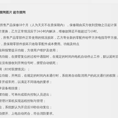
摆闸图片 超市摆闸
证：所售产品保修18个月（人为天灾不在质保期内），保修期由买方收到货物之日起计
方更换，乙方正常情况应于24小时内解决，维修故障迟不能超过72小时。
期内，所售产品零部件正常使用的情况损坏，乙方寄全新的零配件给甲方并电指导甲方
护，质保期零部件损坏只收取零配件成本费用。功能及特点
检和报警提示功能，方便用户维护及使用；
伤功能，在摆臂复位的过程中遇阻时，在规定的时间内电机自动停止工作，默认延时后再
在没有接收到开闸信号时，摆臂自动锁死；
调（针对双摆情况）；
位功能，开闸后，在规定的时间内未通行时，系统将自动取消用户的此次通行的权限
常开或常闭，以满足不同场地的要求；
卡设备相挂接；
摆功能，可单向或双向控制人员进出；
管理计算机实现远程控制与管理；
位，系统默认为开启后10秒自动复位；
动摆开、上电自动闭合，符合消防要求。