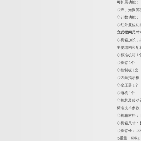
可扩展功能：
◇声、光报警
◇计数功能；
◇红外复位功
立式摆闸尺寸 
◇机箱加长，
主要结构和配
◇标准机箱 1
◇摆臂 1个
◇控制板 1套
◇方向指示板 
◇变压器 1个
◇电机 1个
◇机芯及传动部
标准技术参数
◇机箱材料： 
◇机箱尺寸：长1
◇摆臂长： 500
◇重量：60Kg