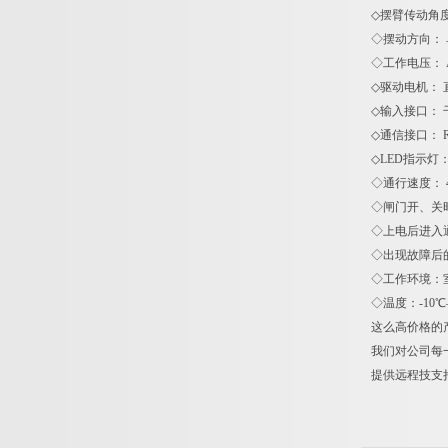
◇摆臂传动角度
◇摆动方向：
◇工作电压： AC2
◇驱动电机： 直
◇输入接口： 
◇通信接口： R
◇LED指示灯：
◇通行速度： 
◇闸门开、关时
◇上电后进入
◇出现故障后
◇工作环境：
◇温度：-10℃
这么高价格的
我们对公司每
提供远程技支