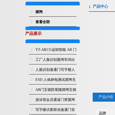
产品中心
摆闸
查看全部
产品展示
YT-AB131远韬智能 AB 门
闸机双通道互锁防尾随闸
工厂人脸识别翼闸车间出
机
入口人行通道门禁
人脸识别速通门写字楼人
行通道闸门禁设备
ESD 人体静电测试摆闸无
尘车间防静电闸机
AB门互锁防尾随摆闸互锁
产品介绍
闸机
游泳馆会员通道门禁翼闸
写字楼访客联动速通门安
品牌