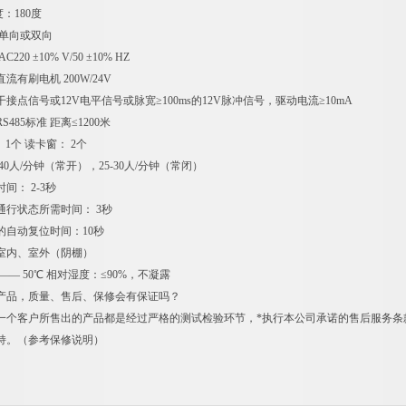
：180度
 单向或双向
20 ±10% V/50 ±10% HZ
流有刷电机 200W/24V
干接点信号或12V电平信号或脉宽≥100ms的12V脉冲信号，驱动电流≥10mA
S485标准 距离≤1200米
 1个 读卡窗： 2个
40人/分钟（常开），25-30人/分钟（常闭）
间： 2-3秒
通行状态所需时间： 3秒
的自动复位时间：10秒
室内、室外（阴棚）
—— 50℃ 相对湿度：≤90%，不凝露
产品，质量、售后、保修会有保证吗？
一个客户所售出的产品都是经过严格的测试检验环节，*执行本公司承诺的售后服务条
持。（参考保修说明）