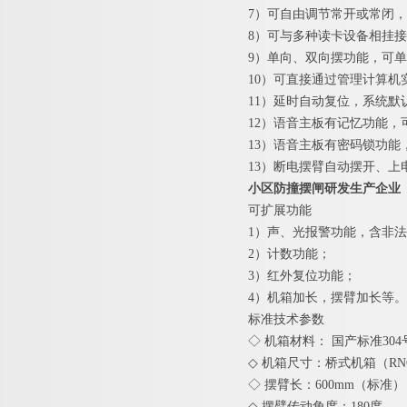
7）可自由调节常开或常闭
8）可与多种读卡设备相挂
9）单向、双向摆功能，可
10）可直接通过管理计算机
11）延时自动复位，系统默
12）语音主板有记忆功能，
13）语音主板有密码锁功
13）断电摆臂自动摆开、上
小区防撞摆闸研发生产企业
可扩展功能
1）声、光报警功能，含非
2）计数功能；
3）红外复位功能；
4）机箱加长，摆臂加长等。
标准
◇ 机箱材料： 国产标准304
◇ 机箱尺寸：桥式机箱（RNCF8
◇ 摆臂长：600mm（标准），
◇ 摆臂传动角度：180度