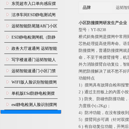
装
东莞超市入口单向感应摆
品牌
远韬智
闸安装
洁净车间ESD静电测试闸
小区防撞摆闸研发生产企业
机
远韬智能防尾随AB门小区
型号：YT-B238
门禁闸机安装
桥式斜角摆闸是摆闸中常用
​ESD静电检测闸机（防静
芯热处理提高使用寿命。语
电门禁通道系统）
政务大厅速通闸 远韬智能
防撞摆闸，普通防撞摆闸就
命，不至于将摆臂撞弯，机
防尾随静音速通门
写字楼速通门远韬智能人
外力消除摆臂自动复位，智
脸识别快速通道闸
远韬智能速通门小区门禁
闸把防撞解决了就不愁不好用
功
闸机食堂消费摆闸
WIFI版人脸识别智能摆闸
1）摆闸具有故障自检和报
2 ) 通过主控板上的内置
机
单机版ESd防静电检测摆
3 ) 防夹、防碰伤防撞功
闸机
esd静电检测人脸识别摆闸
力度很小(≤2Kg)；
4）防冲功能，在没有接收
安装
5）摆臂同步可调（针对双
6 ) 有自动复位功能，开