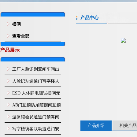
产品中心
摆闸
查看全部
产品展示
工厂人脸识别翼闸车间出
入口人行通道门禁
人脸识别速通门写字楼人
行通道闸门禁设备
ESD 人体静电测试摆闸无
尘车间防静电闸机
AB门互锁防尾随摆闸互锁
闸机
游泳馆会员通道门禁翼闸
产品介绍
相关产品
写字楼访客联动速通门安