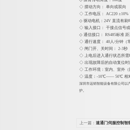
◇ 摆动方向： 单向或双向
◇ 工作电压： AC220 ±10% V
◇ 驱动电机：24V 直流有
◇ 输入接口： 干接点信号或1
◇ 通信接口： RS485标准 距
◇ 通行速度： 40人/分钟（
◇ 闸门开、关时间： 2-3秒
◇ 上电后进入通行状态所需
◇ 出现故障后的自动复位时
◇ 工作环境：室内、室外（
◇ 温度：-10℃—— 50℃ 
深圳市远韬智能设备有限公司以产
护。
上一篇：
速通门伺服控制智