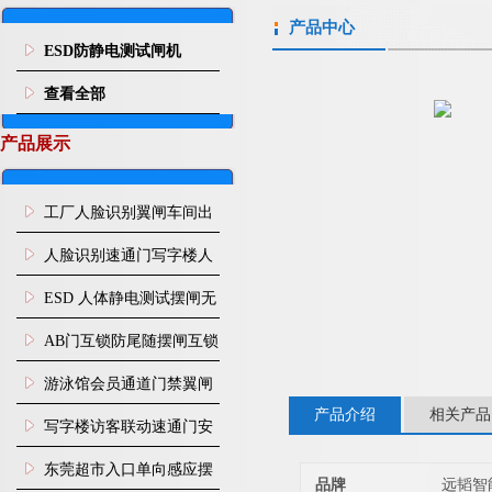
产品中心
ESD防静电测试闸机
查看全部
产品展示
工厂人脸识别翼闸车间出
入口人行通道门禁
人脸识别速通门写字楼人
行通道闸门禁设备
ESD 人体静电测试摆闸无
尘车间防静电闸机
AB门互锁防尾随摆闸互锁
闸机
游泳馆会员通道门禁翼闸
产品介绍
相关产品
写字楼访客联动速通门安
装
东莞超市入口单向感应摆
品牌
远韬智