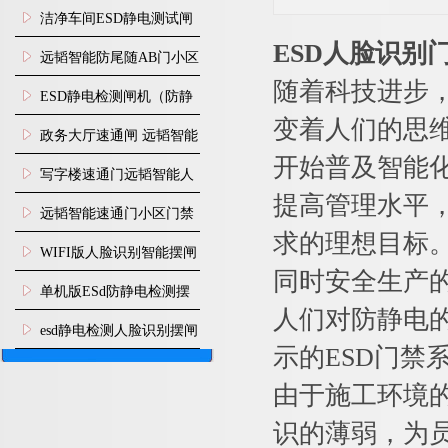
闸安装
洁净车间ESD静电测试闸
ESD人脸识别
机
远韬智能防尾随AB门小区
随着科技进步
门禁闸机安装
​ESD静电检测闸机（防静
变着人们的思
电门禁通道系统）
政务大厅速通闸 远韬智能
开始普及智能
防尾随静音速通门
写字楼速通门远韬智能人
提高管理水平
脸识别快速通道闸
远韬智能速通门小区门禁
求的理想目标
闸机食堂消费摆闸
WIFI版人脸识别智能摆闸
同时安全生产
机
单机版ESd防静电检测摆
人们对防静电
闸机
esd静电检测人脸识别摆闸
示的ESD门
安装
由于施工环境
识的薄弱，为