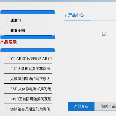
产品中心
速通门
查看全部
产品展示
YT-AB131远韬智能 AB 门
闸机双通道互锁防尾随闸
工厂人脸识别翼闸车间出
机
入口人行通道门禁
人脸识别速通门写字楼人
行通道闸门禁设备
ESD 人体静电测试摆闸无
尘车间防静电闸机
AB门互锁防尾随摆闸互锁
产品介绍
相关产品
闸机
游泳馆会员通道门禁翼闸