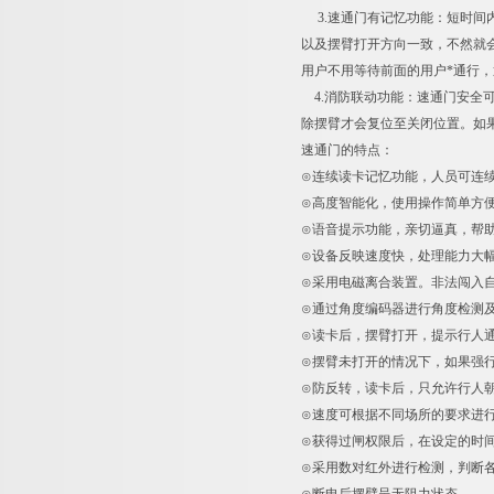
3.速通门有记忆功能：短时间
以及摆臂打开方向一致，不然就
用户不用等待前面的用户*通行，
4.消防联动功能：速通门安全
除摆臂才会复位至关闭位置。如
速通门的特点：
⊙连续读卡记忆功能，人员可连
⊙高度智能化，使用操作简单方
⊙语音提示功能，亲切逼真，帮
⊙设备反映速度快，处理能力大
⊙采用电磁离合装置。非法闯入
⊙通过角度编码器进行角度检测
⊙读卡后，摆臂打开，提示行人
⊙摆臂未打开的情况下，如果强
⊙防反转，读卡后，只允许行人
⊙速度可根据不同场所的要求进
⊙获得过闸权限后，在设定的时
⊙采用数对红外进行检测，判断