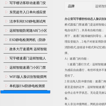
写字楼访客联动速通门安
品牌
远韬智
装
东莞超市入口单向感应摆
办公室写字楼秒拍动态人脸识别
闸安装
洁净车间ESD静电测试闸
桥式圆弧门禁速通门是远韬智能
机
电自动开门，并具有自检功能；
远韬智能防尾随AB门小区
用下，速通门能准确找到零位，
门禁闸机安装
​ESD静电检测闸机（防静
理应变能力，2.电子对射采用防
消防模式,连续读卡模式和记忆
电门禁通道系统）
政务大厅速通闸 远韬智能
择。
防尾随静音速通门
写字楼速通门远韬智能人
A）速通门的功能：
1.速通门通行方式：远韬智能
脸识别快速通道闸
远韬智能速通门小区门禁
为感应自由通行，有些环境并不
闸机食堂消费摆闸
受控了。
WIFI版人脸识别智能摆闸
2.非法闯入防冲撞功能：速通
机
单机版ESd防静电检测摆
甚至是假的证件，远韬智能速通
会停止在半开状态。无论是无效
闸机
备。
有人非法冲撞闸机，闸机自动锁