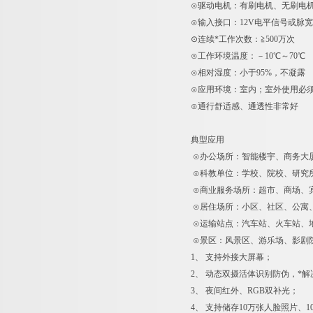
⊙驱动电机：有刷电机、无刷电
⊙输入接口：12V电平信号或脉宽＞
⊙连续*工作次数：≧500万次
⊙工作环境温度：－10℃～70℃
⊙相对湿度：小于95%，不凝露
⊙应用环境：室内；室外使用必
⊙通行舒适感、通透性非常好
典型应用
⊙办公场所：智能楼宇、商务大
⊙科教单位：学校、院校、研究
⊙商业服务场所：超市、商场、
⊙居住场所：小区、社区、公寓
⊙运输站点：汽车站、火车站、
⊙景区：风景区、游乐场、影剧
1、 支持外接大屏幕；
2、 动态双摄活体识别防伪，*
3、 夜间红外、RGB双补光；
4、 支持储存10万张人脸照片、1