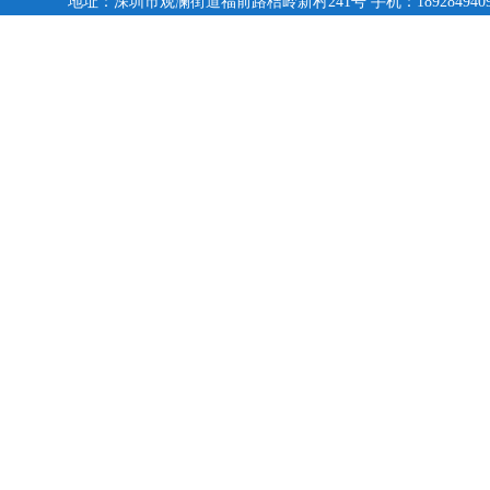
地址：深圳市观澜街道福前路桔岭新村241号 手机：18928494095,13