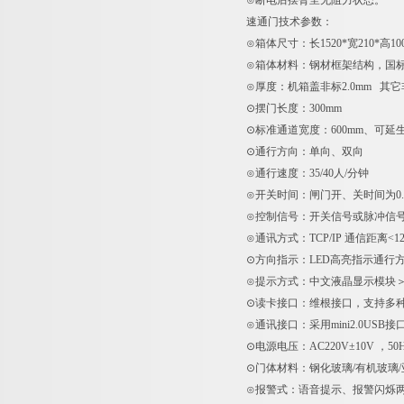
⊙断电后摆臂呈无阻力状态。
速通门技术参数：
⊙箱体尺寸：长1520*宽210*高10
⊙箱体材料：钢材框架结构，国标3
⊙厚度：机箱盖非标2.0mm 其它非
⊙摆门长度：300mm
⊙标准通道宽度：600mm、可延生
⊙通行方向：单向、双向
⊙通行速度：35/40人/分钟
⊙开关时间：闸门开、关时间为0.4-
⊙控制信号：开关信号或脉冲信
⊙通讯方式：TCP/IP 通信距离<12
⊙方向指示：LED高亮指示通行
⊙提示方式：中文液晶显示模块＞1
⊙读卡接口：维根接口，支持多
⊙通讯接口：采用mini2.0USB接
⊙电源电压：AC220V±10V ，50H
⊙门体材料：钢化玻璃/有机玻璃
⊙报警式：语音提示、报警闪烁