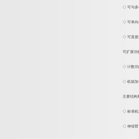
◇ 可与多
◇ 可单向
◇ 可直接通
可扩展功
◇ 计数功
◇ 机箱加
主要结构
◇ 标准机箱
◇ 伸缩臂 