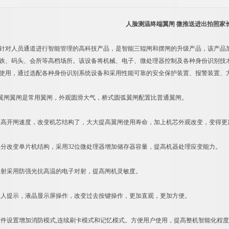
人脸测温终端翼闸 微推送进出拍照家
对人员通道进行智能管理的高科技产品，是智能三辊闸和摆闸的升级产品，该产品
 铁、码头、会所等高档场所。该设备将机械、电子、微处理器控制及各种身份识别技术
 使用，通过选配各种身份识别系统设备和采用性能可靠的安全保护装置、报警装置、
翼闸是常用翼闸，外观圆滑大气，桥式圆弧翼闸配置比普通翼闸。
开闸速度，改变机芯结构了，大大提高翼闸使用寿命，加上机芯外观改变，变得更
改变单片机结构，采用32位微处理器增加储存器容量，提高机器处理应变能力。
采用防强光抗高温的电子对射，提高闸机灵敏度。
提示，液晶显示屏操作，改变过去按键操作，更加直观，更加方便。
设置增加消防模式,连续刷卡模式和记忆模式。方便用户使用，提高整机智能化程度