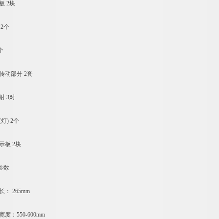
 2块
2个
个
动部分 2套
 3对
) 2个
板 2块
参数
 265mm
：550-600mm