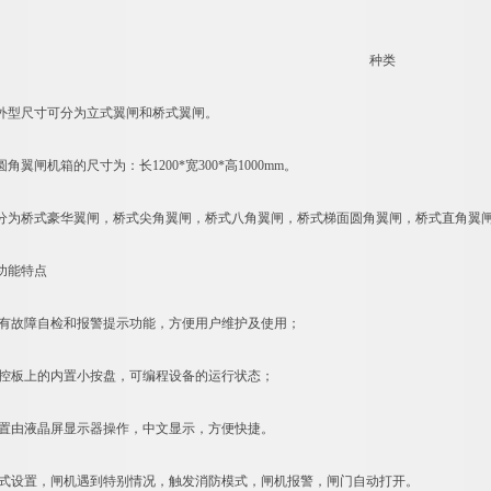
种类
型尺寸可分为立式翼闸和桥式翼闸。
闸机箱的尺寸为：长1200*宽300*高1000mm。
桥式豪华翼闸，桥式尖角翼闸，桥式八角翼闸，桥式梯面圆角翼闸，桥式直角翼
能特点
故障自检和报警提示功能，方便用户维护及使用；
板上的内置小按盘，可编程设备的运行状态；
由液晶屏显示器操作，中文显示，方便快捷。
设置，闸机遇到特别情况，触发消防模式，闸机报警，闸门自动打开。