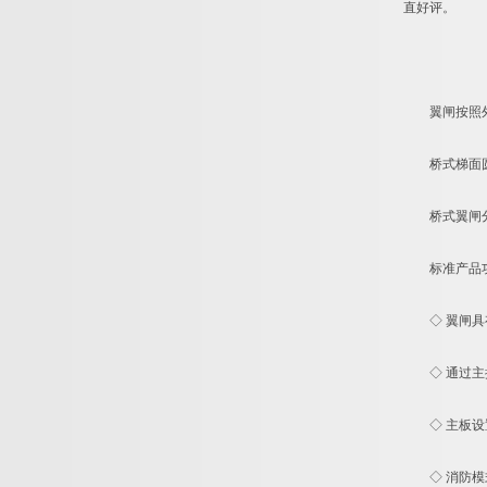
直好评。
翼闸按照外
桥式梯面圆角翼
桥式翼闸分为
标准产品功
◇ 翼闸具有
◇ 通过主控
◇ 主板设置
◇ 消防模式