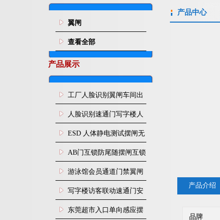
产品中心
翼闸
查看全部
产品展示
工厂人脸识别翼闸车间出
入口人行通道门禁
人脸识别速通门写字楼人
行通道闸门禁设备
ESD 人体静电测试摆闸无
尘车间防静电闸机
AB门互锁防尾随摆闸互锁
闸机
游泳馆会员通道门禁翼闸
产品介绍
写字楼访客联动速通门安
装
东莞超市入口单向感应摆
品牌