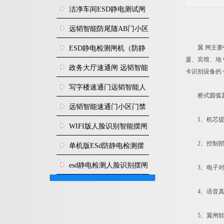
闸安装
洁净车间ESD静电测试闸
机
远韬智能防尾随AB门小区
门禁闸机安装
翼 闸主要针
​ESD静电检测闸机（防静
厦、宾馆、地
电门禁通道系统）
政务大厅速通闸 远韬智能
卡识别设备的
防尾随静音速通门
写字楼速通门远韬智能人
桥式圆弧翼闸
脸识别快速通道闸
远韬智能速通门小区门禁
1、机芯提高
闸机食堂消费摆闸
WIFI版人脸识别智能摆闸
机
2、控制部分
单机版ESd防静电检测摆
闸机
esd静电检测人脸识别摆闸
3、电子对射
安装
4、语音真人
5、翼闸软件