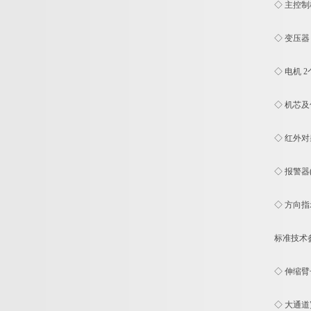
◇ 主控制板
◇ 变压器 
◇ 电机 2
◇ 机芯及传
◇ 红外对射
◇ 报警器(灯
◇ 方向指示
标准技术
◇ 伸缩臂长：
◇ 大通道宽度