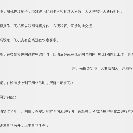
，闸机连续刷卡，能准确记忆刷卡次数和过人次数，大大增加行人通行时间。
操作，闸机可以联网远程操作，方便和客户直接沟通交流。
设定，闸机具有密码远程锁定要求。
，在摆臂复位的过程中遇阻时，自动反弹或在规定的时间内电机自动停止工作，且力度很
◇ 声、光报警功能：含非法闯入、尾随报
，在没有接收到开闸信号时，摆臂自动锁死；
同步功能；
复位功能，开闸后，在规定的时间内未通行时，系统将自动取消用户的此次通行的权
道自动敞开，上电自动闭合；