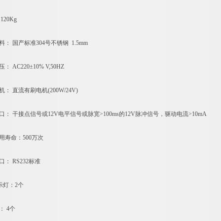
20Kg
 国产标准304号不锈钢 1.5mm
AC220±10% V,50HZ
 直流有刷电机(200W/24V)
 干接点信号或12V电平信号或脉宽>100ms的12V脉冲信号，驱动电流>10mA
寿命：500万次
 RS232标准
示灯：2个
 4个