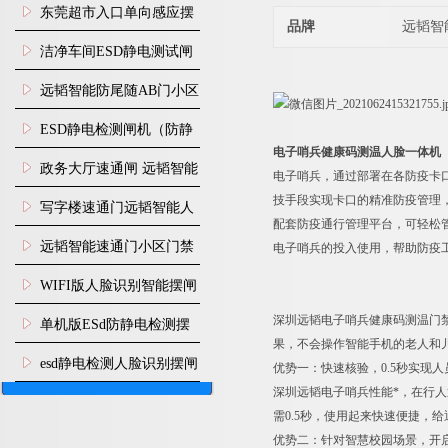
装
东莞超市入口单向感应摆
品牌
远韬智
闸安装
洁净车间ESD静电测试闸
机
远韬智能防尾随AB门小区
门禁闸机安装
​ESD静电检测闸机（防静
电子哨兵健康码测温人脸一体机
电门禁通道系统）
政务大厅速通闸 远韬智能
电子哨兵，通过部署在各防疫卡
技手段实现卡口的精准防疫管理
防尾随静音速通门
写字楼速通门远韬智能人
配套防疫通行管理平台，可轻松
脸识别快速通道闸
远韬智能速通门小区门禁
电子哨兵的投入使用，帮助防疫
闸机食堂消费摆闸
WIFI版人脸识别智能摆闸
机
深圳远韬电子哨兵健康码测温门
单机版ESd防静电检测摆
果，不会操作智能手机的老人和儿
闸机
esd静电检测人脸识别摆闸
优势一：快速核验，0.5秒实现人
深圳远韬电子哨兵性能*，在行
安装
需0.5秒，使用起来快速便捷，
优势二：针对智慧校园场景，开