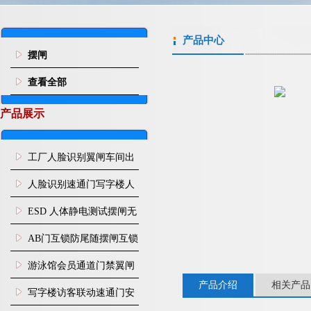
产品中心
摆闸
查看全部
产品展示
工厂人脸识别翼闸车间出
入口人行通道门禁
人脸识别速通门写字楼人
行通道闸门禁设备
ESD 人体静电测试摆闸无
尘车间防静电闸机
AB门互锁防尾随摆闸互锁
闸机
游泳馆会员通道门禁翼闸
产品介绍
相关产品
写字楼访客联动速通门安