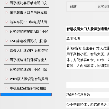
写字楼访客联动速通门安
品牌
远韬智
装
东莞超市入口单向感应摆
闸安装
洁净车间ESD静电测试闸
智慧校园大门人脸识别通道
机
远韬智能防尾随AB门小区
翼闸说明
门禁闸机安装
​ESD静电检测闸机（防静
翼
闸
(
挡
闸
)
是主要针对人员
电门禁通道系统）
政务大厅速通闸 远韬智能
用于高档小区、智能大厦、
防尾随静音速通门
体，方便兼
容
I
C
卡
、
I
D
卡、
写字楼速通门远韬智能人
装置、方向指示等，协调实
脸识别快速通道闸
远韬智能速通门小区门禁
闸机食堂消费摆闸
WIFI版人脸识别智能摆闸
机
单机版ESd防静电检测摆
功能特点及参数：
闸机
◇
不锈钢箱体，箱式斜角外