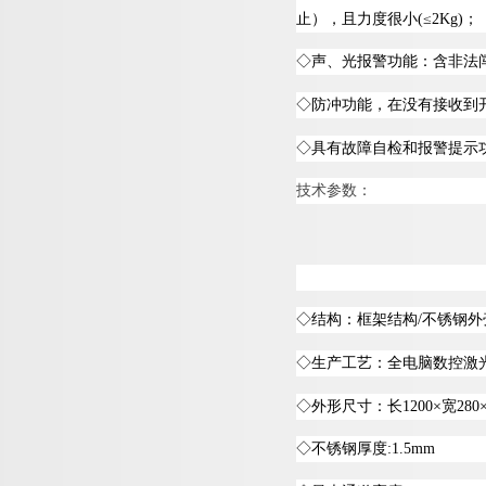
止），且力度很
小
(
≤
2Kg
)
；
◇
声、光报警功能：含非法
◇
防冲功能，在没有接收到
◇
具有故障自检和报警提示
技术参数：
◇
结构：框架结
构
/
不锈钢外
◇
生产工艺：全电脑数控激
◇
外形尺寸：
长
1200
×
宽
280
◇
不锈钢厚
度
:1.5mm