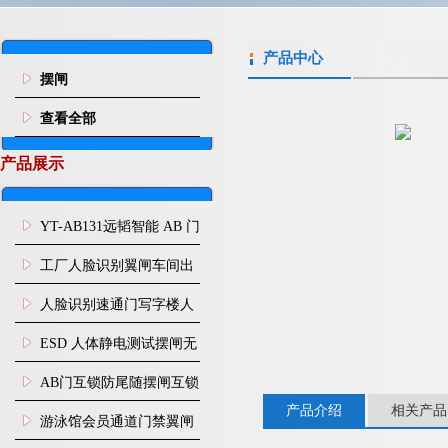
产品中心
摆闸
查看全部
产品展示
YT-AB131远韬智能 AB 门
闸机双通道互锁防尾随闸
工厂人脸识别翼闸车间出
机
入口人行通道门禁
人脸识别速通门写字楼人
行通道闸门禁设备
ESD 人体静电测试摆闸无
尘车间防静电闸机
AB门互锁防尾随摆闸互锁
产品介绍
相关产品
闸机
游泳馆会员通道门禁翼闸