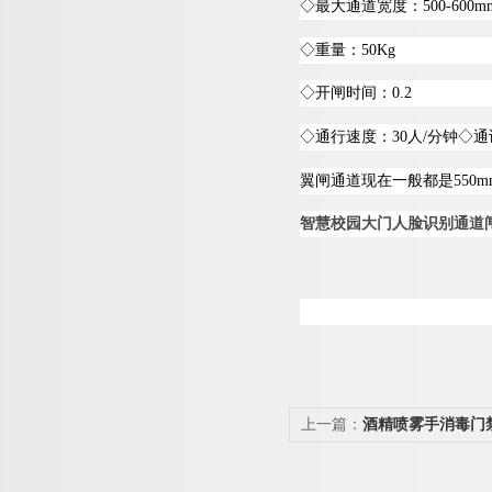
◇
最大通道宽度
：
500-600m
◇
重量
：
50Kg
◇
开闸时间
：
0.2
◇
通行速度
：
3
0
人
/
分
钟
◇
通
翼闸通道现在一般都
是
550m
智慧校园大门人脸识别通道
上一篇：
酒精喷雾手消毒门
翼闸