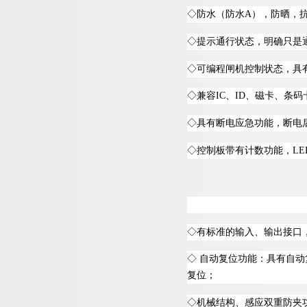
◇
防水（防
水
A
），防晒，
◇
提示通行状态，明确只是
◇
可编程闸机控制状态，具
◇
兼
容
I
C
、
I
D
、磁卡、条码
◇
具有断电应急功能，断电
◇
控制板带有计数功能
，
LE
◇
有标准的输入、输出接口
◇
自动复位功能：具有自动
复位；
◇
机械结构、感应双重防夹