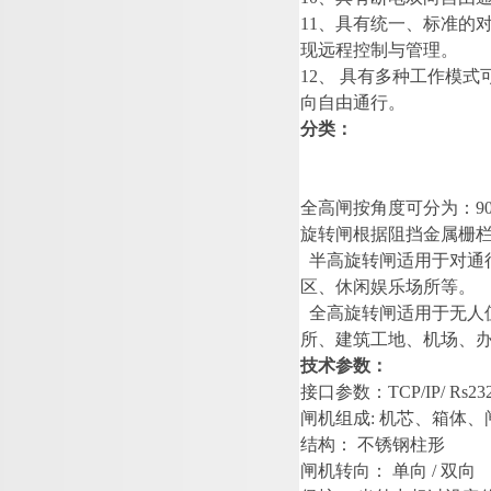
1
1
、
具有统一、标准的
现远程控制与管理
。
1
2
、
具有多种工作模式
向自由通行。
分类：
全高闸按角度可分为
：
9
旋转闸根据阻挡金属栅
半高旋转闸适用于对通
区、休闲娱乐场所等。
全高旋转闸适用于无人
所、建筑工地、机场、
技术参数：
接口参数
：
TCP/IP/ Rs23
闸机组
成
:
机芯、箱体、
结构
：
不锈钢柱
形
闸机转向
：
单
向
/
双
向