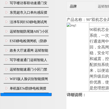
写字楼访客联动速通门安
品牌
远韬智
装
东莞超市入口单向感应摆
产品名称
：
90
°
双机芯全
闸安装
洁净车间ESD静电测试闸
9
0
双机芯
机
远韬智能防尾随AB门小区
系统，一
门禁闸机安装
​ESD静电检测闸机（防静
行通道闸
回，全高
电门禁通道系统）
政务大厅速通闸 远韬智能
稳，安全
和减震，
防尾随静音速通门
写字楼速通门远韬智能人
配抓拍系
脸识别快速通道闸
远韬智能速通门小区门禁
来，以便
闸升级后
闸机食堂消费摆闸
WIFI版人脸识别智能摆闸
价优惠，
机
是您理想
单机版ESd防静电检测摆
详细说明：
闸机