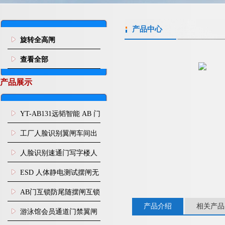
产品中心
旋转全高闸
查看全部
产品展示
YT-AB131远韬智能 AB 门
闸机双通道互锁防尾随闸
工厂人脸识别翼闸车间出
机
入口人行通道门禁
人脸识别速通门写字楼人
行通道闸门禁设备
ESD 人体静电测试摆闸无
尘车间防静电闸机
AB门互锁防尾随摆闸互锁
产品介绍
相关产品
闸机
游泳馆会员通道门禁翼闸