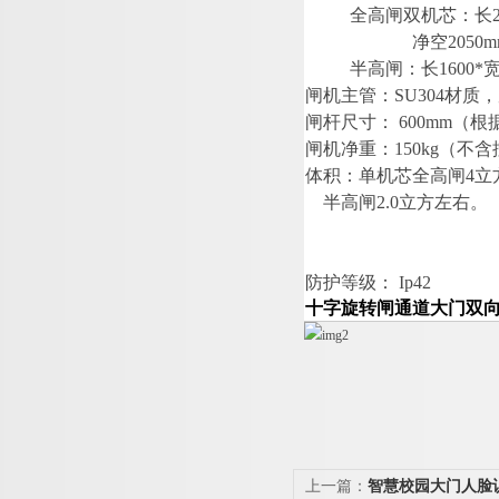
全高闸双机芯：
长
净
空
2050
半高闸：
长
1600
*
闸机主管
：
SU30
4
材质，
闸杆尺寸
：
600m
m
（根
闸机净重
：
150k
g
（不含
体积：单机芯全高
闸
4
立
半高
闸
2.
0
立方左右。
防护等级
：
Ip42
十字旋转闸
通道大门双
上一篇：
智慧校园大门人脸