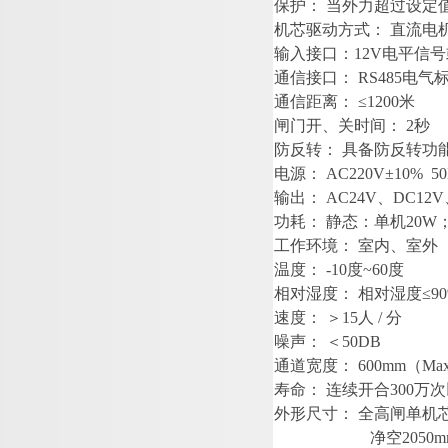
保护
：
当外力超过设定
机芯驱动方式
：
直流电
输入接口
：
12
V
电平信号
通信接口
：
RS48
5
电气
通信距离
：
≤
120
0
米
闸门开、关时间
：
2
秒
防反转
：
具备防反转功
电源
：
AC220V±10% 50
输出
：
AC24
V
、
DC12
V
功耗
：
静态：单
机
20
W
工作环境
：
室内、室外
温度
：
-1
0
度
~6
0
度
相对湿度
：
相对湿
度
≤
90
速度
：
＞
1
5
人
/
分
噪声
：
＜
50DB
通道宽度
：
600m
m
（
Ma
寿命
：
连续开
合
30
0
万次
外形尺寸
：
全高闸单机
净
空
2050