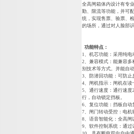
全高闸箱体内设计有专
勤、限流等功能，并可
统，实现售票、验票、
的场所，通过对人脸部
功能特点：
1
、机芯功能：采用纯电
2
、兼容模式：能兼容多
别技术等方式。并能自
3
、防潜回功能：可防止
4
、闸机指示：闸机在读
5
、通行速度：通行速
度
行，自动锁定挡板。
6
、复位功能：挡板自动
7
、闸门转动受控：电机
8
、语音智能化：全高闸
9
、软件控制系统：通过
1
0
、
具有断电双向自由