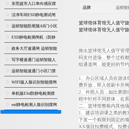
装
东莞超市入口单向感应摆
品牌
远韬智
闸安装
洁净车间ESD静电测试闸
篮球馆体育馆无人值守
机
远韬智能防尾随AB门小区
篮球馆体育馆无人值守
门禁闸机安装
​ESD静电检测闸机（防静
电门禁通道系统）
政务大厅速通闸 远韬智能
推出篮球馆无人值守管
码支付进场，整个过程
防尾随静音速通门
写字楼速通门远韬智能人
组通道闸，能更好的节
脸识别快速通道闸
远韬智能速通门小区门禁
1
、办公区域人员在游泳
闸机食堂消费摆闸
WIFI版人脸识别智能摆闸
费开放，即入馆刷卡开
2
、外部人员，如比赛团
机
单机版ESd防静电检测摆
程中针对不同群体，在
闸机
esd静电检测人脸识别摆闸
二、篮球馆整栋内其他
1
、建议培训课之类的教
安装
下发一个权限到固定的
X
X
项目扣费模式、扣费