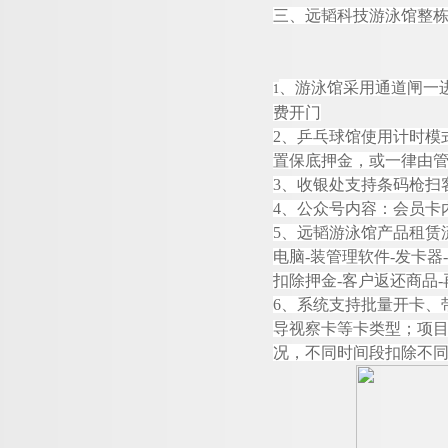
三、
远韬
科技游泳馆整
、游泳馆采用通道闸一
1
费开门
2
、乒乓球馆使用计时模
置保底押金，或一律由
3
、收银处支持条码枪扫
4
、公众号内容：会员卡
5
、
远韬
游泳馆产品租赁
电
脑
-
装管理软
件
-
发卡
器
-
扣除押
金
-
客户返还商
品
-
6
、系统支持批量开卡、
导视察卡等卡类型；项
况，不同时间段扣除不