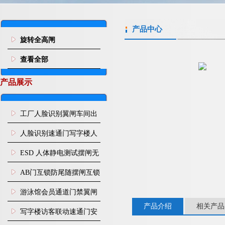
产品中心
旋转全高闸
查看全部
产品展示
工厂人脸识别翼闸车间出
入口人行通道门禁
人脸识别速通门写字楼人
行通道闸门禁设备
ESD 人体静电测试摆闸无
尘车间防静电闸机
AB门互锁防尾随摆闸互锁
闸机
游泳馆会员通道门禁翼闸
产品介绍
相关产品
写字楼访客联动速通门安