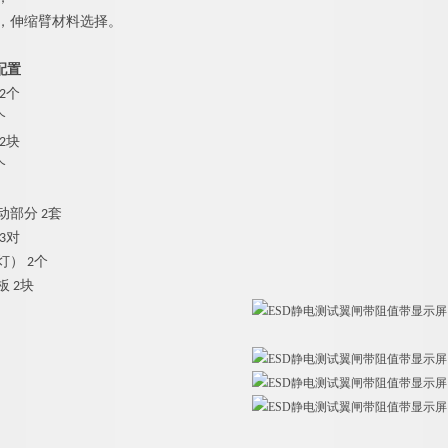
长，伸缩臂材料选择。
配置
2个
个
2块
个
动部分 2套
3对
灯） 2个
板 2块