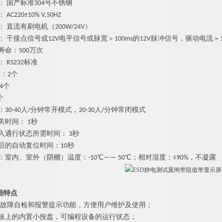
： 国产标准304号不锈钢
C220±10% V,50HZ
 直流有刷电机（200W/24V）
： 干接点信号或12V电平信号或脉宽＞100ms的12V脉冲信号，驱动电流＞1
寿命：500万次
 RS232标准
灯：2个
4个
个
30-40人/分钟常开模式，20-30人/分钟常闭模式
关时间： 1秒
入通行状态所需时间： 3秒
后的自动复位时间：10秒
：室内、室外（阴棚）温度：-10℃—— 50℃；相对湿度：≤90%，不凝露
能特点
故障自检和报警提示功能，方便用户维护及使用；
控板上的内置小按盘，可编程设备的运行状态；