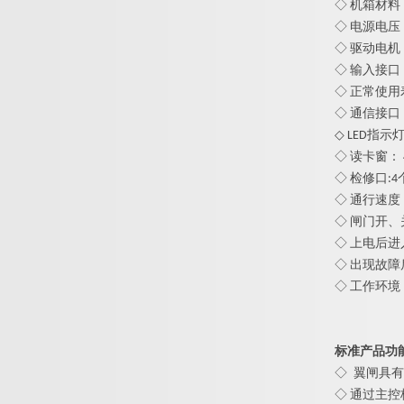
◇ 机箱材料
◇ 电源电压： A
◇ 驱动电机：
◇ 输入接口
◇ 正常使用
◇ 通信接口：
◇ LED指示
◇ 读卡窗： 
◇ 检修口:4
◇ 通行速度：
◇ 闸门开、
◇ 上电后进
◇ 出现故障
◇ 工作环境
标准产品功
◇
翼闸
具有
◇ 通过主