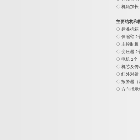
◇ 机箱加
主要结构和
◇ 标准机箱 
◇ 伸缩臂 2
◇ 主控制板 
◇ 变压器 2
◇ 电机 2个
◇ 机芯及传
◇ 红外对射 
◇ 报警器（
◇ 方向指示