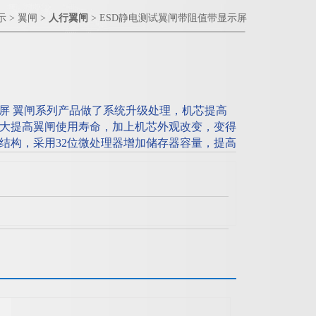
示
>
翼闸
>
人行翼闸
> ESD静电测试翼闸带阻值带显示屏
示屏 翼闸系列产品做了系统升级处理，机芯提高
大提高翼闸使用寿命，加上机芯外观改变，变得
结构，采用32位微处理器增加储存器容量，提高
示，液晶显示屏操作，改变过去按键操作，更加
增加消防模式,连续刷卡模式和记忆模式。方便
，是一款真正值得您