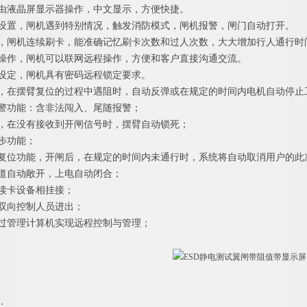
置由液晶屏显示器操作，中文显示，方便快捷。
式设置，闸机遇到特别情况，触发消防模式，闸机报警，闸门自动打开。
能，闸机连续刷卡，能准确记忆刷卡次数和过人次数，大大增加行人通行时
程操作，闸机可以联网远程操作，方便和客户直接沟通交流。
码设定，闸机具有密码远程锁定要求。
能，在摆臂复位的过程中遇阻时，自动反弹或在规定的时间内电机自动停止工作
报警功能：含非法闯入、尾随报警；
能，在没有接收到开闸信号时，摆臂自动锁死；
同步功能；
动复位功能，开闸后，在规定的时间内未通行时，系统将自动取消用户的此
通道自动敞开，上电自动闭合；
种读卡设备相挂接；
或双向控制人员进出；
通过管理计算机实现远程控制与管理；
；