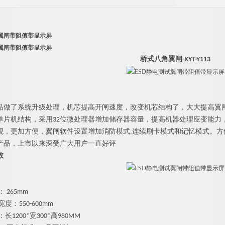
试翼闸带阻值带显示屏
试翼闸带阻值带显示屏
桥式八角翼闸
-XYT-Y113
品做了系统升级处理，机芯提高开闸速度，改变机芯结构了，大大提高翼
单片机结构，采用32位微处理器增加储存器容量，提高机器处理应变能力
观，更加方便，翼闸软件设置增加消防模式,连续刷卡模式和记忆模式。
产品，上市以来深受广大用户一直好评
数
 265mm
度：550-600mm
1200*宽300*高980MM