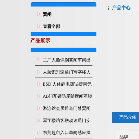
产品中心
翼闸
查看全部
产品展示
工厂人脸识别翼闸车间出
入口人行通道门禁
人脸识别速通门写字楼人
行通道闸门禁设备
ESD 人体静电测试摆闸无
尘车间防静电闸机
AB门互锁防尾随摆闸互锁
闸机
游泳馆会员通道门禁翼闸
产品介绍
写字楼访客联动速通门安
装
东莞超市入口单向感应摆
品牌