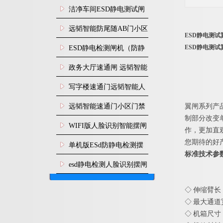
闸安装
洁净车间ESD静电测试闸
机
远韬智能防尾随AB门小区
ESD静电测
门禁闸机安装
ESD静电测
​ESD静电检测闸机（防静
电门禁通道系统）
政务大厅速通闸 远韬智能
防尾随静音速通门
写字楼速通门远韬智能人
脸识别快速通道闸
远韬智能速通门小区门禁
翼闸
系列产
制部分改变
闸机食堂消费摆闸
WIFI版人脸识别智能摆闸
作，更加直
您期待的好
机
单机版ESd防静电检测摆
标准技术参
闸机
esd静电检测人脸识别摆闸
安装
◇ 伸缩臂长：
◇ 最大通道宽
◇
机箱尺寸：长