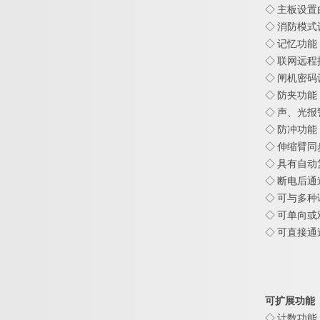
◇ 主板设
◇ 消防模
◇ 记忆功
◇ 联网远
◇ 闸机密
◇ 防夹功
◇ 声、光
◇ 防冲功
◇ 伸缩臂
◇ 具有自
◇ 断电后
◇ 可与多
◇ 可单向
◇ 可直接
可扩展功能
◇ 计数功能