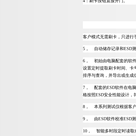
4
：刷卡按钮直接开门。
客户模式无需刷卡，只进行
5
，
自动储存记录
和
ES
D
6
，
初始由电脑配套的软
设置定时提取刷卡时间、卡
排序与查询，并导出或生成
7
，
配套
的
ES
D
软件在电
格按
照
ES
D
安全性能设计，
8
，
本系列测试仪根据客
9
，
由
ES
D
软件校
准
ES
D
测
1
0
，
智能多时段定时读取