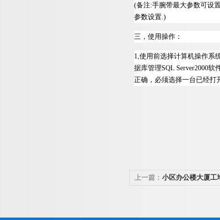
(
备
注
:
手腕带最大参数可设
参数设
置
.)
三，使用操作：
1
,
使用前选择计算机操作系
据库管
理
SQL Server200
0
软
正确，必须选择一台已经打
上一篇：
小区办公楼大厦工
辊闸