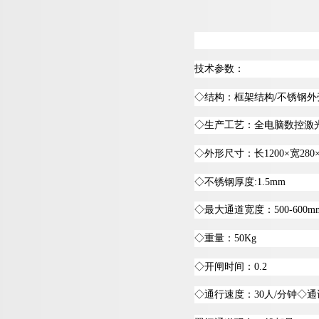
技术参数：
◇
结构：框架结
构
/
不锈钢外
◇
生产工艺：全电脑数控激
◇
外形尺寸：
长
1200
×
宽
280
◇
不锈钢厚
度
:1.5mm
◇
最大通道宽度
：
500-600m
◇
重量
：
50Kg
◇
开闸时间
：
0.2
◇
通行速度
：
3
0
人
/
分
钟
◇
通