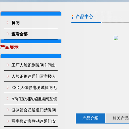
产品中心
翼闸
查看全部
产品展示
工厂人脸识别翼闸车间出
入口人行通道门禁
人脸识别速通门写字楼人
行通道闸门禁设备
ESD 人体静电测试摆闸无
尘车间防静电闸机
AB门互锁防尾随摆闸互锁
闸机
游泳馆会员通道门禁翼闸
产品介绍
相关产品
写字楼访客联动速通门安