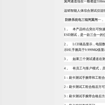
翼闸通道现在一般都
是
550m
远韬
智能人体综合测试仪说
防静系统电三辊闸翼闸
一
，
1
，
本产品特点突出可快
ES
D
测试，是一款三合一的
2
，
LC
D
液晶显示，电阻
示
HI
;
手腕高
于
9.999
M
Ω
值显
3
，
如果三个测试通道在
4
，
有员工与客户模式，
1
：刷卡测试手腕带和工鞋合
2
：刷卡测试工鞋合格后方可
3
：刷卡测试手腕带合格后方