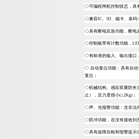
◇
可编程闸机控制状态，具
◇
兼
容
I
C
、
I
D
、磁卡、条码
◇
具有断电应急功能，断电
◇
控制板带有计数功能
，
LE
◇
有标准的输入、输出接口
◇
自动复位功能：具有自动
复位；
◇
机械结构、感应双重防夹
止），且力度很
小
(
≤
2Kg
)
；
◇
声、光报警功能：含非法
◇
防冲功能，在没有接收到
◇
具有故障自检和报警提示