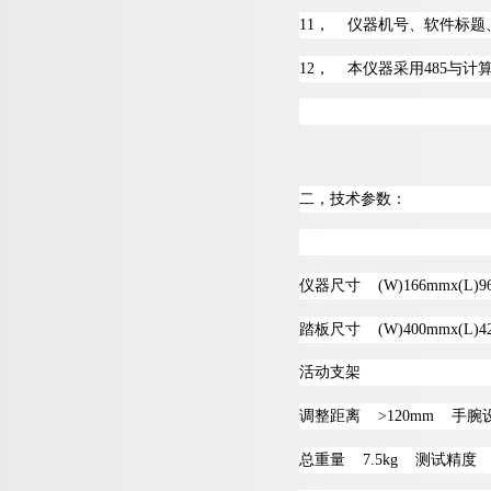
1
1
，
仪器机号、软件标题
1
2
，
本仪器采
用
48
5
与计
二，技术参数：
仪器尺
寸
(W)166mmx(L)9
踏板尺
寸
(W)400mmx(L)4
活动支架
调整距
离
>120mm
手腕
总重
量
7.5kg
测试精
度
±