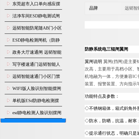
装
东莞超市入口单向感应摆
品牌
远韬智
闸安装
洁净车间ESD静电测试闸
机
远韬智能防尾随AB门小区
门禁闸机安装
​ESD静电检测闸机（防静
防静系统电三辊闸翼闸
电门禁通道系统）
政务大厅速通闸 远韬智能
翼闸说明
翼
闸
(
挡
闸
)
是主要
防尾随静音速通门
写字楼速通门远韬智能人
次高，主要用于高档小区、
脸识别快速通道闸
机地融为一体，方便兼
容
I
C
远韬智能速通门小区门禁
装置、报警装置、方向指示
闸机食堂消费摆闸
WIFI版人脸识别智能摆闸
功能特点及参数：
机
单机版ESd防静电检测摆
◇
不锈钢箱体，箱式斜角外
闸机
esd静电检测人脸识别摆闸
◇
防水
，防晒，抗温，耐寒
安装
◇
提示通行状态，明确只是