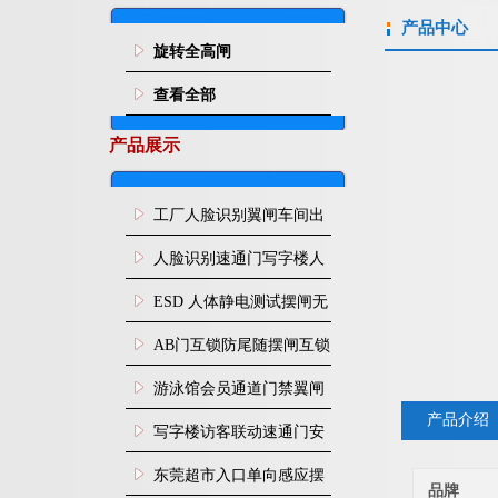
产品中心
旋转全高闸
查看全部
产品展示
工厂人脸识别翼闸车间出
入口人行通道门禁
人脸识别速通门写字楼人
行通道闸门禁设备
ESD 人体静电测试摆闸无
尘车间防静电闸机
AB门互锁防尾随摆闸互锁
闸机
游泳馆会员通道门禁翼闸
产品介绍
写字楼访客联动速通门安
装
东莞超市入口单向感应摆
品牌