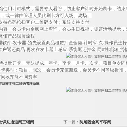
馆使用计时模式，需要专人看管，防止客户计时开始刷卡，结束
金，或一律由管理人员代刷卡方可入场、离场。
支持条码枪扫客户二维码支付；系统支持支付
内容：会员卡内余额网上查询，会员生日祝福，场馆活动提示，
泳馆产品租赁流程
理软
件
-
发卡
器
-
预先设置商品租赁押金金
额
-
计
时
/
计
次
-
操作员选择
客户返还商
品
-
再次在发卡器上感
应
-
系统返还押
金
-
同时扣除租赁
持批量开卡、带队提成、年卡、季卡、月卡、次卡、项目单次固
等卡类型；项目、限次，会员卡充值赠送，会员卡不同等级折扣
时间段扣除不同费率
守旋转闸扫二维码管理系统
纹识别通道闸三辊闸
下一篇：
防尾随全高平移闸