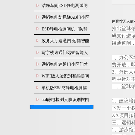
闸安装
洁净车间ESD静电测试闸
机
远韬智能防尾随AB门小区
体育馆无人值
门禁闸机安装
推出篮球
​ESD静电检测闸机（防静
码支付进
电门禁通道系统）
政务大厅速通闸 远韬智能
组通道闸
防尾随静音速通门
写字楼速通门远韬智能人
1
、办公区
脸识别快速通道闸
远韬智能速通门小区门禁
费开放，
2
、外部人
闸机食堂消费摆闸
WIFI版人脸识别智能摆闸
程中针对
二、篮球
机
单机版ESd防静电检测摆
闸机
esd静电检测人脸识别摆闸
1
、建议培
下发一个
安装
X
X
项目扣
三、
远韬
1
、游泳馆