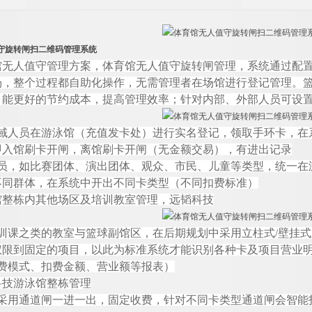
守旋转闸扫二维码管理系统
馆无人值守管理方案，体育馆无人值守旋转闸管理，系统通过配
场，整个过程都自助化操作，无需管理者在场馆进行登记管理。
，能更好的节约成本，提高管理效率；针对内部、外部人员可设
域人员在游泳馆（充值发卡处）进行实名登记，领取手环卡，在
即入馆刷卡开闸，离馆刷卡开闸（无金额交易），有进出记录
员，如比赛团体、演出团体、观众、市民、儿童等类型，统一在
不同群体，在系统中开出不同卡类型（不同扣费标准）
馆整栋内其他场区及培训教室管理，
远韬
科技
训课之类的教室与篮球副馆区，在后期规划中采用立柱
式
/
壁挂式
权限到固定的项目，以此为标准系统才能识别各种卡及项目营业
费模式、扣费金额、营业额等报表）
科技游泳馆整栋管理
采用通道闸一进一出，固定收费，针对不同卡类型通道闸会智能