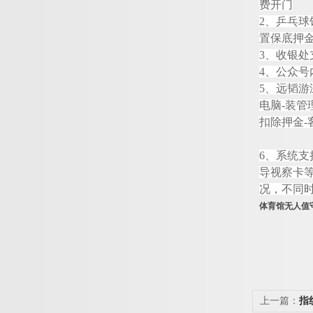
费开门
2
、乒乓球
置保底押
3
、收银处
4
、公众号
5
、
远韬
游
电
脑
-
装管
扣除押
金
-
6
、系统支
导视察卡
况，不同
体育馆无人值
上一篇：
指