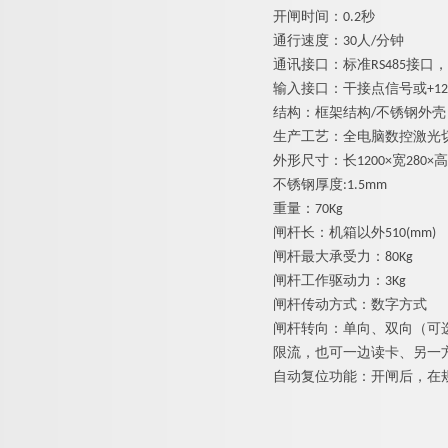
开闸时间
：
0.
2
秒
通行速度
：
3
0
人
/
分钟
通讯接口：标
准
RS48
5
接口，
输入接口：干接点信号
或
+12
结构：框架结
构
/
不锈钢外壳
生产工艺：全电脑数控激光
外形尺寸：
长
1200
×
宽
280
×
高
不锈钢厚
度
:1.5mm
重量
：
70Kg
闸杆长：机箱以
外
510(mm)
闸杆最大承受力
：
80Kg
闸杆工作驱动力
：
3Kg
闸杆传动方式：数字方式
闸杆转向：单向、双向（可
限流，也可一边读卡、另一
自动复位功能：开闸后，在