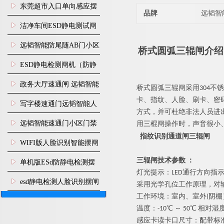
装
东莞超市入口单向感应摆
品牌
远韬智
闸安装
洁净车间ESD静电测试闸
机
远韬智能防尾随AB门小区
桥式圆弧三
辊闸介绍
门禁闸机安装
​ESD静电检测闸机（防静
电门禁通道系统）
政务大厅速通闸 远韬智能
桥式圆弧
三辊闸采
用
30
4
不锈
卡
、
指纹、人脸、刷卡、密
防尾随静音速通门
写字楼速通门远韬智能人
方式，并可杜绝非法人员进
脸识别快速通道闸
远韬智能速通门小区门禁
用三棍闸操作时，声音很小
指纹识别通道闸三辊闸
闸机食堂消费摆闸
WIFI版人脸识别智能摆闸
机
三辊闸
技术参
数
：
单机版ESd防静电检测摆
灯光提示
：
LE
D
通行方向指
闸机
esd静电检测人脸识别摆闸
采用光学孔位工作原理，对
工作环境：室内、室
外
(
阴棚
安装
温度
：
-1
0
℃
～
5
0
℃
相对湿
感应卡读卡口尺寸：配带标