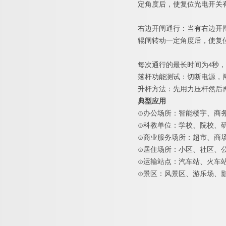
定角度后，使复位光电开关
右边开闸通行：当有右边开
辊闸转动一定角度后，使复
每次通行的最长时间
为
4
秒，
落杆功能测试：切断电源，
升杆方法：先用力压杆然后
典型应用
⊙
办公场所：智能楼宇、商
⊙
科教单位：学校、院校、
⊙
商业服务场所：超市、商
⊙
居住场所：小区、社区、
⊙
运输站点：汽车站、火车
⊙
景区：风景区、游乐场、