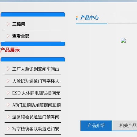
产品中心
三辊闸
查看全部
产品展示
工厂人脸识别翼闸车间出
入口人行通道门禁
人脸识别速通门写字楼人
行通道闸门禁设备
ESD 人体静电测试摆闸无
尘车间防静电闸机
AB门互锁防尾随摆闸互锁
闸机
游泳馆会员通道门禁翼闸
产品介绍
相关产品
写字楼访客联动速通门安