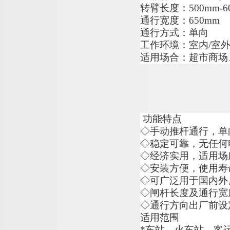
转臂长度
：
500mm-
6
通行宽度
：
650mm
通行方式：单向
工作环境：室
内
/
室
适用场合：超市商场
功能特点
◇
手动推杆通行，单
◇
稳定可靠，无任何
◇
经济实用，适用场
◇
安装方便，使用寿
◇
可广泛用于国内外
◇
闸杆长度及通行宽
◇
通行方向出厂前设
适用范围
*
车站、火车站、客