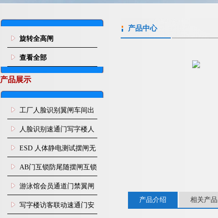
产品中心
旋转全高闸
查看全部
产品展示
工厂人脸识别翼闸车间出
入口人行通道门禁
人脸识别速通门写字楼人
行通道闸门禁设备
ESD 人体静电测试摆闸无
尘车间防静电闸机
AB门互锁防尾随摆闸互锁
闸机
游泳馆会员通道门禁翼闸
产品介绍
相关产品
写字楼访客联动速通门安