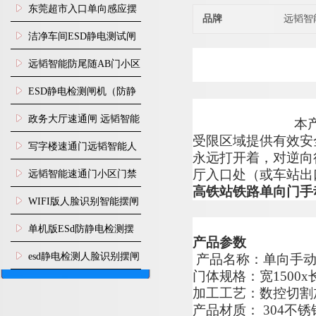
装
东莞超市入口单向感应摆
品牌
远韬智
闸安装
洁净车间ESD静电测试闸
机
远韬智能防尾随AB门小区
门禁闸机安装
​ESD静电检测闸机（防静
电门禁通道系统）
政务大厅速通闸 远韬智能
本
受限区域提供有效安
防尾随静音速通门
写字楼速通门远韬智能人
永远打开着，对逆向
脸识别快速通道闸
厅入口处（或车站出
远韬智能速通门小区门禁
高铁站铁路单向门手
闸机食堂消费摆闸
WIFI版人脸识别智能摆闸
机
单机版ESd防静电检测摆
产品参数
闸机
esd静电检测人脸识别摆闸
产品名称：单向手
门体规格：
宽
1
5
00
x
安装
加工工艺：数控切割
产品材质
：
30
4
不锈