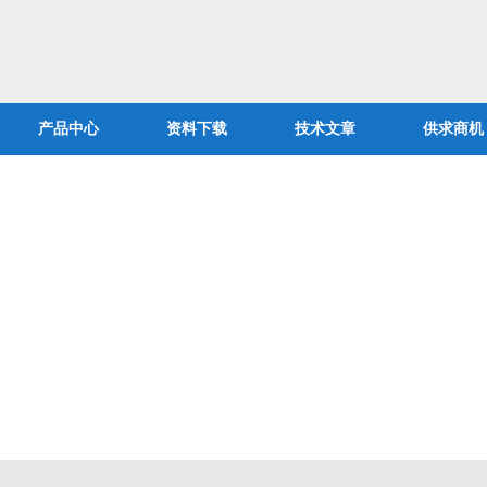
产品中心
资料下载
技术文章
供求商机