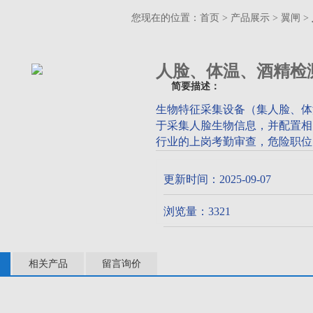
您现在的位置：
首页
>
产品展示
>
翼闸
>
人脸、体温、酒精检
简要描述：
生物特征采集设备（集人脸、体
于采集人脸生物信息，并配置相
行业的上岗考勤审查，危险职位
些不可以有饮酒作业的场合。人
更新时间：2025-09-07
浏览量：3321
相关产品
留言询价