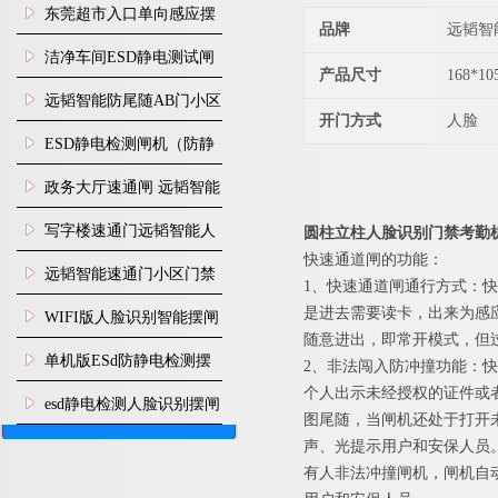
装
东莞超市入口单向感应摆
品牌
远韬智
闸安装
洁净车间ESD静电测试闸
产品尺寸
168*1
机
远韬智能防尾随AB门小区
开门方式
人脸
门禁闸机安装
​ESD静电检测闸机（防静
电门禁通道系统）
政务大厅速通闸 远韬智能
防尾随静音速通门
写字楼速通门远韬智能人
圆柱立柱人脸识别门禁考勤
快速通道闸的功能：
脸识别快速通道闸
远韬智能速通门小区门禁
1、快速通道闸通行方式：
闸机食堂消费摆闸
是进去需要读卡，出来为感
WIFI版人脸识别智能摆闸
随意进出，即常开模式，但
机
单机版ESd防静电检测摆
2、非法闯入防冲撞功能：
个人出示未经授权的证件或
闸机
esd静电检测人脸识别摆闸
图尾随，当闸机还处于打开
安装
声、光提示用户和安保人员
有人非法冲撞闸机，闸机自