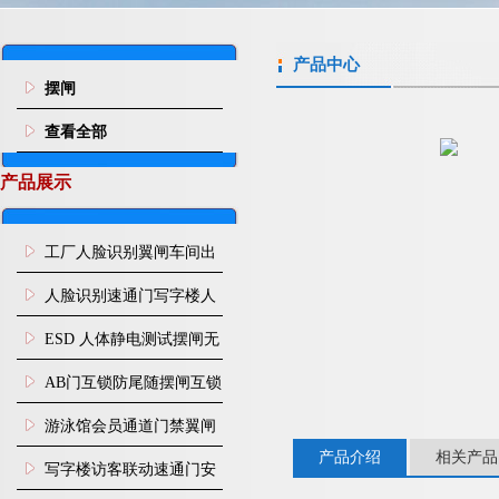
产品中心
摆闸
查看全部
产品展示
工厂人脸识别翼闸车间出
入口人行通道门禁
人脸识别速通门写字楼人
行通道闸门禁设备
ESD 人体静电测试摆闸无
尘车间防静电闸机
AB门互锁防尾随摆闸互锁
闸机
游泳馆会员通道门禁翼闸
产品介绍
相关产品
写字楼访客联动速通门安