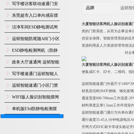
写字楼访客联动速通门安
品牌
远韬智
装
东莞超市入口单向感应摆
大厦智能访客闸机人脸识别速通
闸安装
洁净车间ESD静电测试闸
类的门禁系统，从而为企事业单
机
供安全保障。智能管理系统的应
远韬智能防尾随AB门小区
资源利用及人力资源管理等情况
门禁闸机安装
​ESD静电检测闸机（防静
对企
电门禁通道系统）
政务大厅速通闸 远韬智能
大厦智能访客闸机人脸识别速通
便集成IC卡、ID卡、二维码、
防尾随静音速通门
写字楼速通门远韬智能人
远韬智能速通门外观尺寸1400*20
脸识别快速通道闸
远韬智能速通门小区门禁
材质及结构304不锈钢、钢化玻璃、
闸机食堂消费摆闸
WIFI版人脸识别智能摆闸
通道宽度600-700mm工作温度-
材料厚度足厚1.5mm工作环境室
机
单机版ESd防静电检测摆
远韬智能速通门
通行方向单向通行
闸机
通行速度35-45人/分钟电源电压AC2
开闸方式ID/IC刷卡等读头验证