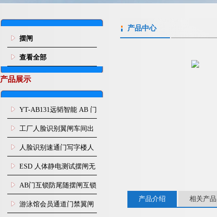
产品中心
摆闸
查看全部
产品展示
YT-AB131远韬智能 AB 门
闸机双通道互锁防尾随闸
工厂人脸识别翼闸车间出
机
入口人行通道门禁
人脸识别速通门写字楼人
行通道闸门禁设备
ESD 人体静电测试摆闸无
尘车间防静电闸机
AB门互锁防尾随摆闸互锁
产品介绍
相关产品
闸机
游泳馆会员通道门禁翼闸