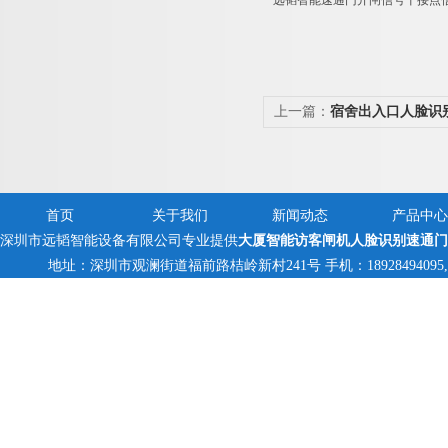
远韬智能速通门
开闸信号干接点信
上一篇：
宿舍出入口人脸识
出数据
首页
关于我们
新闻动态
产品中心
深圳市远韬智能设备有限公司专业提供
大厦智能访客闸机人脸识别速通门
地址：深圳市观澜街道福前路桔岭新村241号 手机：18928494095,1382