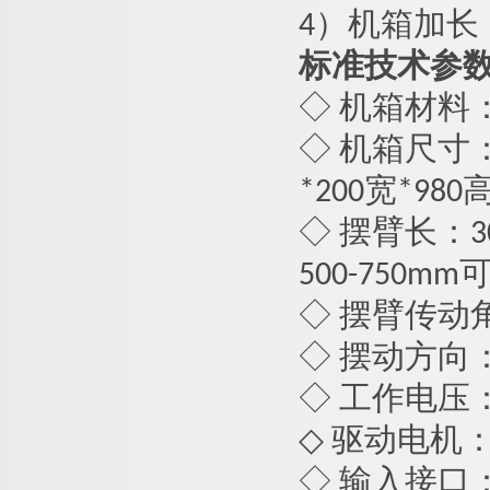
4）机箱加长
标准技术参
◇ 机箱材料
◇ 机箱尺寸：桥
*2
0
0宽*
980
◇ 摆臂长：
3
500-750m
◇ 摆臂传动角
◇ 摆动方向
◇ 工作电压： AC
◇ 驱动电机：
◇ 输入接口：