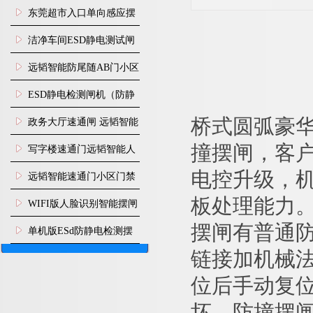
装
东莞超市入口单向感应摆
闸安装
洁净车间ESD静电测试闸
机
远韬智能防尾随AB门小区
门禁闸机安装
​ESD静电检测闸机（防静
电门禁通道系统）
政务大厅速通闸 远韬智能
桥式
圆弧豪
防尾随静音速通门
写字楼速通门远韬智能人
撞摆闸，客
脸识别快速通道闸
远韬智能速通门小区门禁
电控升级，
闸机食堂消费摆闸
板处理能力
WIFI版人脸识别智能摆闸
机
摆闸有普通
单机版ESd防静电检测摆
闸机
链接加机械
位后手动复