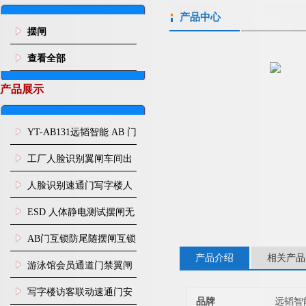
产品中心
摆闸
查看全部
产品展示
YT-AB131远韬智能 AB 门
闸机双通道互锁防尾随闸
工厂人脸识别翼闸车间出
机
入口人行通道门禁
人脸识别速通门写字楼人
行通道闸门禁设备
ESD 人体静电测试摆闸无
尘车间防静电闸机
AB门互锁防尾随摆闸互锁
产品介绍
相关产品
闸机
游泳馆会员通道门禁翼闸
写字楼访客联动速通门安
品牌
远韬智