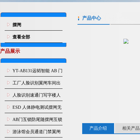
产品中心
摆闸
查看全部
产品展示
YT-AB131远韬智能 AB 门
闸机双通道互锁防尾随闸
工厂人脸识别翼闸车间出
机
入口人行通道门禁
人脸识别速通门写字楼人
行通道闸门禁设备
ESD 人体静电测试摆闸无
尘车间防静电闸机
AB门互锁防尾随摆闸互锁
产品介绍
相关产品
闸机
游泳馆会员通道门禁翼闸