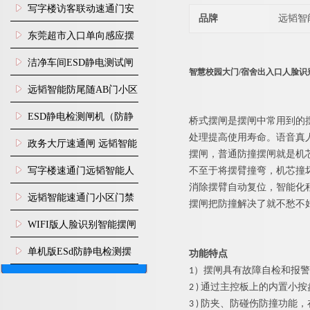
写字楼访客联动速通门安
品牌
远韬智
装
东莞超市入口单向感应摆
闸安装
洁净车间ESD静电测试闸
智慧校园大门/宿舍出入口人脸识
机
远韬智能防尾随AB门小区
门禁闸机安装
​ESD静电检测闸机（防静
桥式
摆闸是摆闸中常用到的
处理提高使用寿命。语音真
电门禁通道系统）
政务大厅速通闸 远韬智能
摆闸，普通防撞摆闸就是机
防尾随静音速通门
写字楼速通门远韬智能人
不至于将摆臂撞弯，机芯撞
消除摆臂自动复位，智能化
脸识别快速通道闸
远韬智能速通门小区门禁
摆闸把防撞解决了就不愁不
闸机食堂消费摆闸
WIFI版人脸识别智能摆闸
机
单机版ESd防静电检测摆
功能特点
1）
摆闸
具有故障自检和报警
闸机
2 ) 通过主控板上的内置
3 ) 防夹、防碰伤防撞功