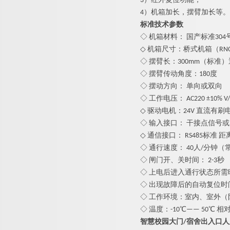
3）红外复位功能；
4）机箱加长，摆臂加长等。
标准技术参数
◇ 机箱材料： 国产标准304
◇ 机箱尺寸：桥式机箱（RNCF80
◇ 摆臂长：
3
00mm（标准）
◇ 摆臂传动角度：180度
◇ 摆动方向： 单向或双向
◇ 工作电压： AC220 ±10% V/5
◇ 驱动电机：24V 直流有刷
◇ 输入接口： 干接点信号或1
◇ 通信接口： RS485标准 距离
◇ 通行速度： 40人/分钟（
◇ 闸门开、关时间： 2-3秒
◇ 上电后进入通行状态所需时
◇ 出现故障后的自动复位时
◇ 工作环境：室内、室外（
◇ 温度：-10℃—— 50℃ 
智慧校园大门/宿舍出入口