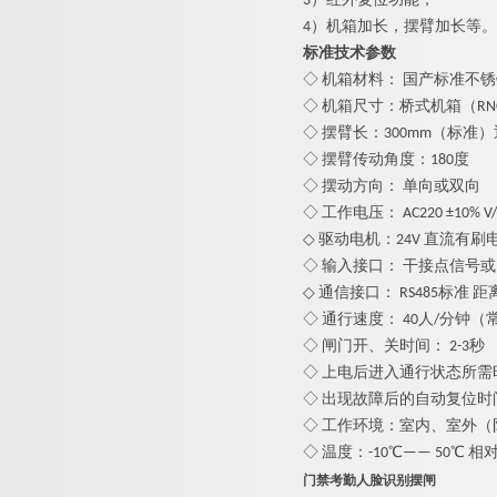
3）红外复位功能；
4）机箱加长，摆臂加长等。
标准技术参数
◇ 机箱材料： 国产标准不
◇ 机箱尺寸：桥式机箱（RNCF80
◇ 摆臂长：
3
00mm（标准）
◇ 摆臂传动角度：180度
◇ 摆动方向： 单向或双向
◇ 工作电压： AC220 ±10% V/5
◇ 驱动电机：24V 直流有刷
◇ 输入接口： 干接点信号或1
◇ 通信接口： RS485标准 距离
◇ 通行速度： 40人/分钟（
◇ 闸门开、关时间： 2-3秒
◇ 上电后进入通行状态所需时
◇ 出现故障后的自动复位时
◇ 工作环境：室内、室外（
◇ 温度：-10℃—— 50℃ 相
门禁考勤人脸识别摆闸