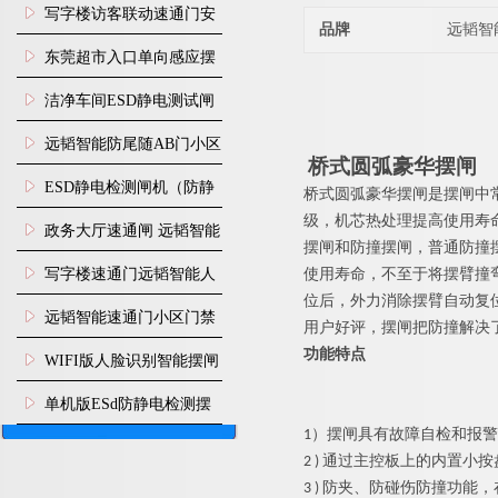
写字楼访客联动速通门安
品牌
远韬智
装
东莞超市入口单向感应摆
闸安装
洁净车间ESD静电测试闸
机
远韬智能防尾随AB门小区
桥式
圆弧豪华
摆闸
门禁闸机安装
​ESD静电检测闸机（防静
桥式
圆弧豪华
摆闸是摆闸中
级，机芯热处理提高使用寿
电门禁通道系统）
政务大厅速通闸 远韬智能
摆闸和防撞摆闸，普通防撞
防尾随静音速通门
写字楼速通门远韬智能人
使用寿命，不至于将摆臂撞
位后，外力消除摆臂自动复
脸识别快速通道闸
远韬智能速通门小区门禁
用户好评，摆闸把防撞解决
功能特点
闸机食堂消费摆闸
WIFI版人脸识别智能摆闸
机
单机版ESd防静电检测摆
1）
摆闸
具有故障自检和报警
闸机
2 ) 通过主控板上的内置
3 ) 防夹、防碰伤防撞功