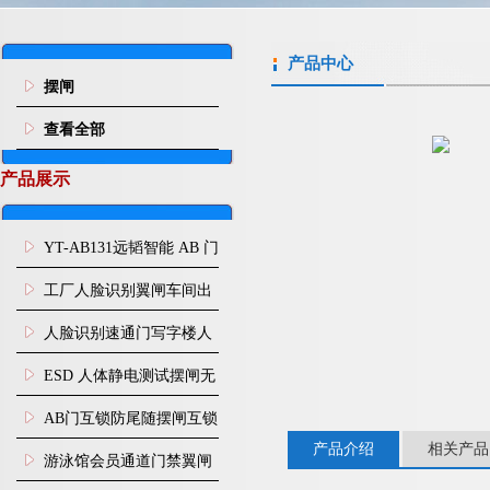
产品中心
摆闸
查看全部
产品展示
YT-AB131远韬智能 AB 门
闸机双通道互锁防尾随闸
工厂人脸识别翼闸车间出
机
入口人行通道门禁
人脸识别速通门写字楼人
行通道闸门禁设备
ESD 人体静电测试摆闸无
尘车间防静电闸机
AB门互锁防尾随摆闸互锁
产品介绍
相关产品
闸机
游泳馆会员通道门禁翼闸