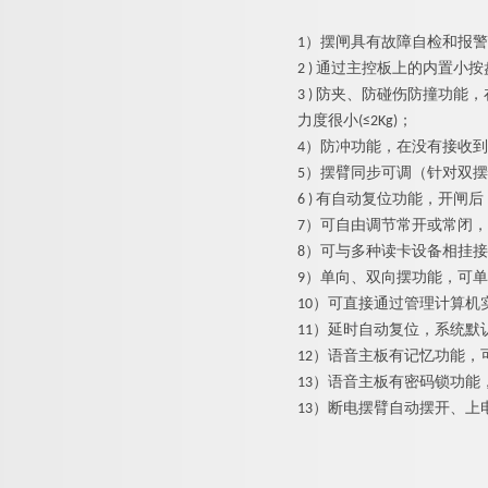
1）
摆闸
具有故障自检和报警
2 ) 通过主控板上的内置
3 ) 防夹、防碰伤防撞功
力度很小(≤2Kg)；
4）防冲功能，在没有接收
5）摆臂同步可调（针对双
6 ) 有自动复位功能，开
7）可自由调节常开或常闭
8）可与多种读卡设备相挂
9）单向、双向摆功能，可
10）可直接通过管理计算机
11）延时自动复位，系统默
12）语音主板有记忆功能，
13）语音主板有密码锁功
13）断电摆臂自动摆开、上