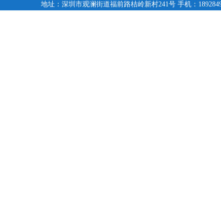
地址：深圳市观澜街道福前路桔岭新村241号 手机：18928494095,