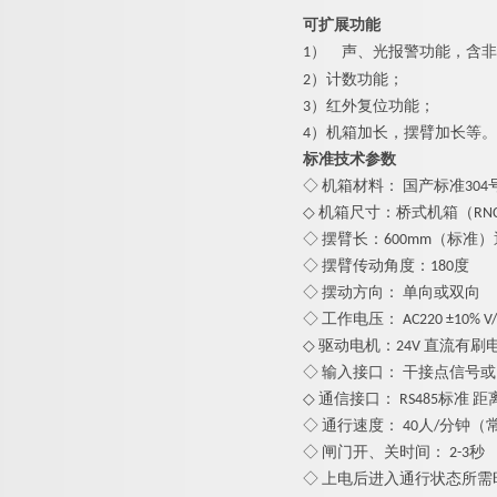
可扩展功能
1）
声、光报警功能，含非
2）计数功能；
3）红外复位功能；
4）机箱加长，摆臂加长等。
标准技术参数
◇ 机箱材料： 国产标准304
◇ 机箱尺寸：桥式机箱（RNCF80
◇ 摆臂长：
6
00mm（标准）
◇ 摆臂传动角度：180度
◇ 摆动方向： 单向或双向
◇ 工作电压： AC220 ±10% V/5
◇ 驱动电机：24V 直流有刷
◇ 输入接口： 干接点信号或1
◇ 通信接口： RS485标准 距离
◇ 通行速度： 40人/分钟（
◇ 闸门开、关时间： 2-3秒
◇ 上电后进入通行状态所需时