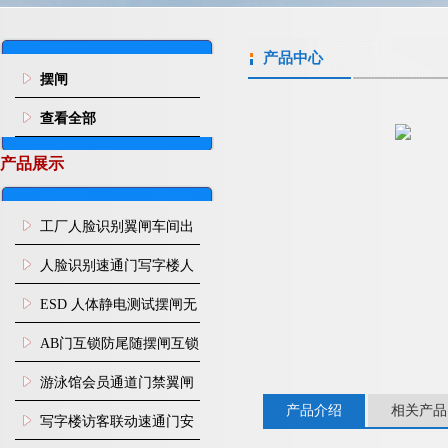
产品中心
摆闸
查看全部
产品展示
工厂人脸识别翼闸车间出
入口人行通道门禁
人脸识别速通门写字楼人
行通道闸门禁设备
ESD 人体静电测试摆闸无
尘车间防静电闸机
AB门互锁防尾随摆闸互锁
闸机
游泳馆会员通道门禁翼闸
产品介绍
相关产品
写字楼访客联动速通门安