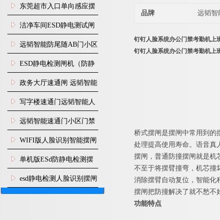
装
东莞超市入口单向感应摆
品牌
远韬智
闸安装
洁净车间ESD静电测试闸
钉钉人脸系统办公门禁考勤机上
机
远韬智能防尾随AB门小区
钉钉人脸系统办公门禁考勤机上
门禁闸机安装
​ESD静电检测闸机（防静
电门禁通道系统）
政务大厅速通闸 远韬智能
防尾随静音速通门
写字楼速通门远韬智能人
脸识别快速通道闸
远韬智能速通门小区门禁
桥式
摆闸是摆闸中常用到的
闸机食堂消费摆闸
WIFI版人脸识别智能摆闸
处理提高使用寿命。语音真
摆闸，普通防撞摆闸就是机
机
单机版ESd防静电检测摆
不至于将摆臂撞弯，机芯撞
闸机
esd静电检测人脸识别摆闸
消除摆臂自动复位，智能化
摆闸把防撞解决了就不愁不
安装
功能特点