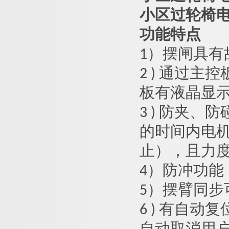
小区过轮椅
功能特点
1）
摆闸
具有
2 ) 通过
板有液晶显
3 ) 防夹
的时间内电
止），且力度很
4）防冲功
5）摆臂同步
6 ) 有自