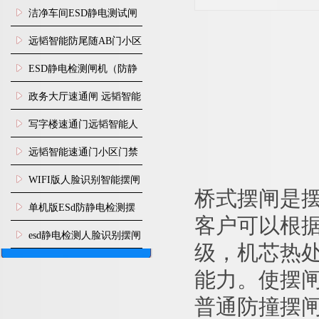
闸安装
洁净车间ESD静电测试闸
机
远韬智能防尾随AB门小区
门禁闸机安装
​ESD静电检测闸机（防静
电门禁通道系统）
政务大厅速通闸 远韬智能
防尾随静音速通门
写字楼速通门远韬智能人
脸识别快速通道闸
远韬智能速通门小区门禁
闸机食堂消费摆闸
WIFI版人脸识别智能摆闸
桥式
摆闸是
机
单机版ESd防静电检测摆
客户可以根
闸机
esd静电检测人脸识别摆闸
级，机芯热
安装
能力。使摆
普通防撞摆