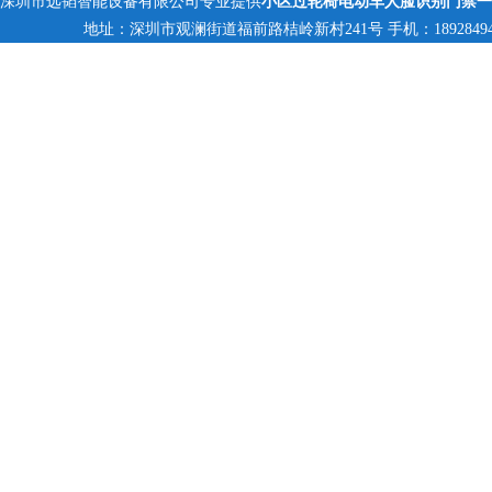
深圳市远韬智能设备有限公司专业提供
小区过轮椅电动车人脸识别门禁一
地址：深圳市观澜街道福前路桔岭新村241号 手机：18928494095,1