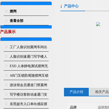
产品中心
摆闸
查看全部
产品展示
工厂人脸识别翼闸车间出
入口人行通道门禁
人脸识别速通门写字楼人
行通道闸门禁设备
ESD 人体静电测试摆闸无
尘车间防静电闸机
AB门互锁防尾随摆闸互锁
闸机
游泳馆会员通道门禁翼闸
产品介绍
相关产品
写字楼访客联动速通门安
装
东莞超市入口单向感应摆
品牌
远韬智