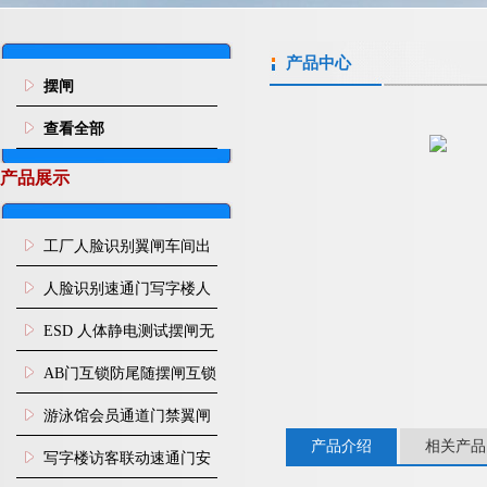
产品中心
摆闸
查看全部
产品展示
工厂人脸识别翼闸车间出
入口人行通道门禁
人脸识别速通门写字楼人
行通道闸门禁设备
ESD 人体静电测试摆闸无
尘车间防静电闸机
AB门互锁防尾随摆闸互锁
闸机
游泳馆会员通道门禁翼闸
产品介绍
相关产品
写字楼访客联动速通门安