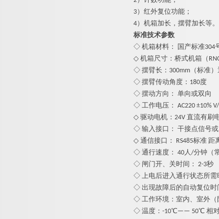
2）计数功能；
3）红外复位功能；
4）机箱加长，摆臂加长等。
标准技术参数
◇ 机箱材料： 国产标准304
◇ 机箱尺寸：桥式机箱（RNCF80
◇ 摆臂长：
3
00mm（标准）
◇ 摆臂传动角度：180度
◇ 摆动方向： 单向或双向
◇ 工作电压： AC220 ±10% V/5
◇ 驱动电机：24V 直流有刷
◇ 输入接口： 干接点信号或1
◇ 通信接口： RS485标准 距离
◇ 通行速度： 40人/分钟（
◇ 闸门开、关时间： 2-3秒
◇ 上电后进入通行状态所需时
◇ 出现故障后的自动复位时
◇ 工作环境：室内、室外（
◇ 温度：-10℃—— 50℃ 