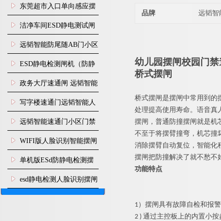
装
东莞超市入口单向感应摆
品牌
远韬智
闸安装
洁净车间ESD静电测试闸
机
远韬智能防尾随AB门小区
门禁闸机安装
幼儿园摆闸校园门禁
​ESD静电检测闸机（防静
桥式
摆闸
电门禁通道系统）
政务大厅速通闸 远韬智能
桥式
摆闸是摆闸中常用到的
防尾随静音速通门
写字楼速通门远韬智能人
处理提高使用寿命。语音真
脸识别快速通道闸
远韬智能速通门小区门禁
摆闸，普通防撞摆闸就是机
不至于将摆臂撞弯，机芯撞
闸机食堂消费摆闸
WIFI版人脸识别智能摆闸
消除摆臂自动复位，智能化
摆闸把防撞解决了就不愁不
机
单机版ESd防静电检测摆
功能特点
闸机
esd静电检测人脸识别摆闸
安装
1）
摆闸
具有故障自检和报警
2 ) 通过主控板上的内置