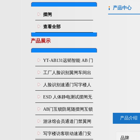
产品中心
摆闸
查看全部
产品展示
YT-AB131远韬智能 AB 门
闸机双通道互锁防尾随闸
工厂人脸识别翼闸车间出
机
入口人行通道门禁
人脸识别速通门写字楼人
行通道闸门禁设备
ESD 人体静电测试摆闸无
尘车间防静电闸机
AB门互锁防尾随摆闸互锁
产品介绍
闸机
游泳馆会员通道门禁翼闸
写字楼访客联动速通门安
品牌