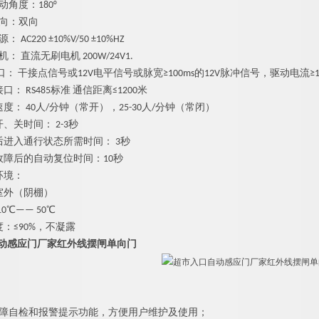
动角度
：
180°
向：双向
源
：
AC220 ±10%V/50 ±10%HZ
机
：
直流
无
刷电
机
200W/24V1.
口
：
干接点信号
或
12
V
电平信号或脉
宽
≥
100m
s
的
12
V
脉冲信号，驱动电
流
≥
接口
：
RS48
5
标
准
通信距
离
≤
120
0
米
速度
：
4
0
人
/
分钟（常开）
，
25-3
0
人
/
分钟（常闭）
开、关时间
：
2-
3
秒
后进入通行状态所需时间
：
3
秒
故障后的自动复位时间
：
1
0
秒
环境：
室外（阴棚）
1
0
℃—
—
5
0
℃
度
：
≤
90
%
，不凝露
动感应门厂家红外线摆闸单向门
障自检和报警提示功能，方便用户维护及使用；