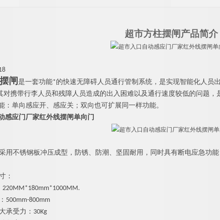
超市方柱摆闸
产品简介
18
摆闸
是一套功能*的快速无障碍人员通行管制系统，是实现智能化人员
其对携带行李人员和残障人员造成的出入困难以及通行速度较低的问题，
能：单向感应开、感应关；双向也可扩展同一样功能。
动感应门厂家红外线摆闸单向门
采用不锈钢板冲压成型，防锈、防潮、坚固耐用，同时具有断电应急功
能
寸：
：
220MM*180
mm
*1000MM
.
：
500mm-
800
mm
大承受力
：
30Kg