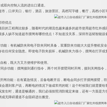
向或双向控制人流的进出口通道。
超市，口岸关口，银行，酒店，旅游景区
、
高档写字楼，餐厅，高档小区
那些优点
项目的工程商比较多，随着时代的潮流也越来越多的超市使用超市红外感
很多人缺不知道超市摆闸有哪些优点！不知道没关系，深圳市远韬智能设
夹功能：有机械防夹和电子防夹同时具备，双重防夹功能大大提升整机安
存在任何安全隐患。即使电子防夹损坏，机械防夹力很小，摆闸在打开或
障自检，既大方又方便维护和使用。
臂同步功能：摆闸接到通行指令，两个对开摆臂同时开闸，接到关闸指令
开闸功能：在有紧急情况，后备电断开后，断电会同步打开摆闸摆臂，符
候会遇到客户说，再断电的情况下做成常闭的呢！这个时候我们就需要给
况发生时，通道是畅通的，我们必须按照消防规定来做，还有一方面是方
闸成无障碍通道不会阻碍进出搬货。