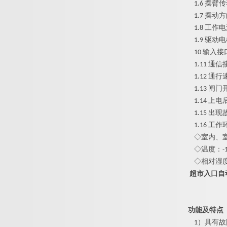
1.6
摆臂传
1.7
摆动方
1.8
工作电
1.9
驱动电
10
输入接
1.11
通信
1.12
通行
1.13
闸门
1.14
上电
1.15
出现
1.16
工作
◇
室内、
◇
温度
：
-
◇
相对湿
超市入口自
功能及特点
1
）具有故