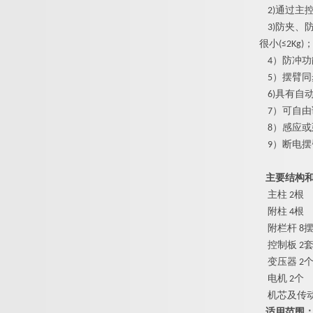
2
)
通过主
3
)
防夹、
很
小
(
≤
2Kg
)
4
）防冲功
5
）摆臂同
6
)
具有自
7
）可自由
8
）感应或
9
）断电摆
主要结构
主
柱
2
根
附
柱
4
根
附栏
杆
8
控制
板
2
变压
器
2
电
机
2
个
机芯及传
适用范围