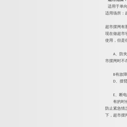
适用于单
适用场所：
超市摆闸有
现在做超市
使用，但是
A
、防
市摆闸时不
B
有故
D
、摆
E
、断电
有的时
防止紧急情
下，超市摆