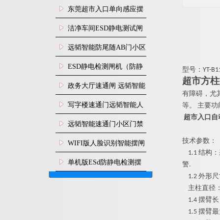
装
东莞超市入口单向感应摆
闸安装
洁净车间ESD静电测试闸
机
远韬智能防尾随AB门小区
门禁闸机安装
​ESD静电检测闸机（防静
型号
：
YT-B1
超市方柱
电门禁通道系统）
政务大厅速通闸 远韬智能
有障碍，尤
防尾随静音速通门
写字楼速通门远韬智能人
等
。
主要功
超市入口自
脸识别快速通道闸
远韬智能速通门小区门禁
闸机食堂消费摆闸
技术参数：
WIFI版人脸识别智能摆闸
1.1
结构：
机
单机版ESd防静电检测摆
警
.
1.2
外形尺
闸机
主柱直径
1.4
摆臂长
1.5
摆臂最