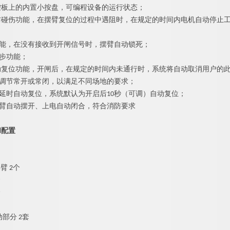
控板上的内置小按盘，可编程设备的运行状态；
防碰伤功能，在摆臂复位的过程中遇阻时，在规定的时间内电机自动停止
；
能，在没有接收到开闸信号时，摆臂自动锁死；
步功能；
动复位功能，开闸后，在规定的时间内未通行时，系统将自动取消用户的
调节常开或常闭，以满足不同场地的要求；
延时自动复位，系统默认为开启
后
1
0
秒（可调）自动复位；
臂自动摆开、上电自动闭合，符合消防要求
和配置
摆
臂
2
个
套
个
动部
分
2
套
：