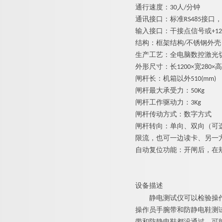
通行速度：30人/分钟
通讯接口：标准RS485接口，
输入接口：干接点信号或+12V
结构：框架结构/不锈钢外壳
生产工艺：全电脑数控激光
外形尺寸：长1200×宽280×高
闸杆长：机箱以外510(mm)
闸杆最大承受力：
5
0Kg
闸杆工作驱动力：3Kg
闸杆传动方式：数字方式
闸杆转向：单向、双向（可
限流，也可一边读卡、另一
自动复位功能：开闸后，在
设备描述
静电
测试仪可以检验操
操作员手腕带和防静电鞋测
带和防静电鞋都没通过，可