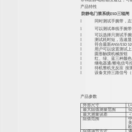
产品特性
防静电门禁系统ESD三辊闸
l
同时测试手腕带，左
l
可以测试单线手腕带
l
可以选择只测试手腕
l
测试耗时短，迅速显
l
符合最新ANSI/ESD S2
l
用户可以设置测试上
l
圆形触摸机械按钮
l
红、绿、蓝三种颜色
l
继电器通/断电信号
l
待机整机无反应 按
l
设备支持三路信号（手
产品参数
外形尺寸
L
最大阻值测量范围
5
最大测量误差
＜
阻值范围
中
美
欧
阻值调节方式