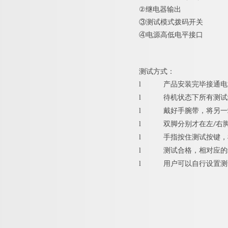
②
继电器输出
③
测试模式拨码开关
④
电源高低电平接口
测试方式：
l
产品安装完毕接通电
l
待机状态下所有测试
l
戴好手腕带，将另一
l
双脚分别才在左/右
l
手指按住测试按键，
l
测试合格，相对应的
l
用户可以自行设置测