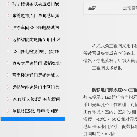
写字楼访客联动速通门安
品牌
远韬智
装
东莞超市入口单向感应摆
闸安装
洁净车间ESD静电测试闸
机
远韬智能防尾随AB门小区
桥式八角三辊闸
采用不
门禁闸机安装
​ESD静电检测闸机（防静
等读写设备集成在本设备上
情况下停电落杆，组织人员疏
电门禁通道系统）
政务大厅速通闸 远韬智能
三辊闸
技术参数 ：
防尾随静音速通门
写字楼速通门远韬智能人
脸识别快速通道闸
远韬智能速通门小区门禁
防静电门禁系统ESD三
灯光提示：LED通行方向指
闸机食堂消费摆闸
WIFI版人脸识别智能摆闸
采用光学孔位工作原理，对
机
单机版ESd防静电检测摆
工作环境：室内、室外(阴棚
温度：-10℃ ～ 50℃ 相对
闸机
感应卡读卡口尺寸：配带标
开闸时间：0.2秒