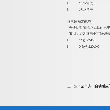
l
1&2=常闭
l
2&3=常开
继电器额定电流：
当连接到闸机或者其他电
范围，否则继电器可能烧
l
2A@30VDC
l
0.5A@220VAC
上一篇：
超市入口自动感应
单向门