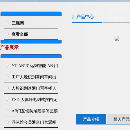
产品中心
三辊闸
查看全部
产品展示
YT-AB131远韬智能 AB 门
闸机双通道互锁防尾随闸
工厂人脸识别翼闸车间出
机
入口人行通道门禁
人脸识别速通门写字楼人
行通道闸门禁设备
ESD 人体静电测试摆闸无
尘车间防静电闸机
AB门互锁防尾随摆闸互锁
产品介绍
相关产品
闸机
游泳馆会员通道门禁翼闸