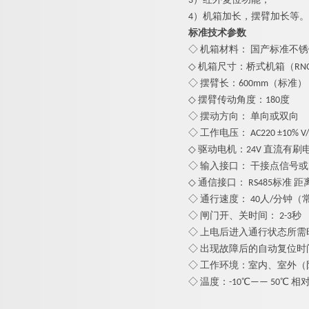
3）红外复位功能；
4）机箱加长，摆臂加长等。
标准技术参数
◇ 机箱材料： 国产标准
不锈
◇ 机箱尺寸：桥式机箱（RNCF8
◇ 摆臂长：600mm（标准），
◇ 摆臂传动角度：180度
◇ 摆动方向： 单向或双向
◇ 工作电压： AC220 ±10% V/5
◇ 驱动电机：24V 直流有刷
◇ 输入接口： 干接点信号或1
◇ 通信接口： RS485标准 距离
◇ 通行速度： 40人/分钟（
◇ 闸门开、关时间： 2-3秒
◇ 上电后进入通行状态所需时
◇ 出现故障后的自动复位时
◇ 工作环境：室内、室外（
◇ 温度：-10℃—— 50℃ 