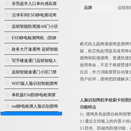
装
东莞超市入口单向感应摆
品牌
远韬智
闸安装
洁净车间ESD静电测试闸
机
远韬智能防尾随AB门小区
门禁闸机安装
​ESD静电检测闸机（防静
桥式
幼儿园
烤漆
摆闸是摆闸
电门禁通道系统）
政务大厅速通闸 远韬智能
级，机芯热处理提高使用寿
摆闸和防撞摆闸，普通防撞
防尾随静音速通门
写字楼速通门远韬智能人
使用寿命，不至于将摆臂撞
脸识别快速通道闸
远韬智能速通门小区门禁
位后，外力消除摆臂自动复
用户好评，摆闸把防撞解决
闸机食堂消费摆闸
WIFI版人脸识别智能摆闸
机
单机版ESd防静电检测摆
人脸识别闸机学校刷卡拍照
闸机
esd静电检测人脸识别摆闸
功能特点
1）
摆闸
具有故障自检和报警
安装
2 ) 通过主控板上的内置
3 ) 防夹、防碰伤防撞功