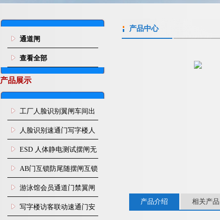
产品中心
通道闸
查看全部
产品展示
工厂人脸识别翼闸车间出
入口人行通道门禁
人脸识别速通门写字楼人
行通道闸门禁设备
ESD 人体静电测试摆闸无
尘车间防静电闸机
AB门互锁防尾随摆闸互锁
闸机
游泳馆会员通道门禁翼闸
产品介绍
相关产品
写字楼访客联动速通门安